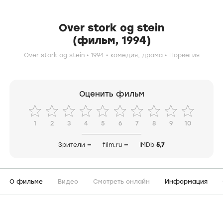
Over stork og stein
(фильм, 1994)
Over stork og stein
1994
комедия,
драма
Норвегия
Оценить фильм
1
2
3
4
5
6
7
8
9
10
Зрители
—
film.ru
—
IMDb
5,7
О фильме
Видео
Смотреть онлайн
Информация