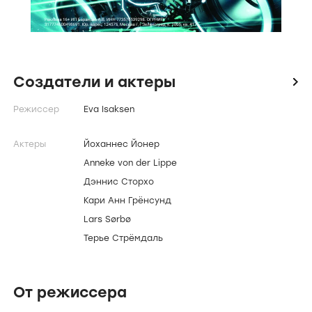
Создатели и актеры
icon
Режиссер
Eva Isaksen
Актеры
Йоханнес Йонер
Anneke von der Lippe
Дэннис Сторхо
Кари Анн Грёнсунд
Lars Sørbø
Терье Стрёмдаль
От режиссера