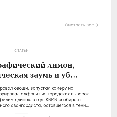
Смотреть все
СТАТЬИ
рафический лимон,
ческая заумь и убой
в фильмах Холлиса
овал овощи, запускал камеру на
Фрэмптона
руировал алфавит из городских вывесок
 фильм длиною в год. KNMN разбирает
ного авангардиста, оставшегося в тени
о удостоившегося восторгов от Годара