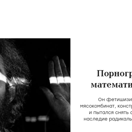
Порног
математи
скота 
Он фетишизир
мясокомбинат, конст
и пытался снять
наследие радикаль
Мекаса и Дерен, н