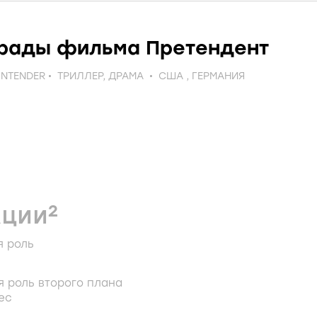
рады фильма Претендент
NTENDER
ТРИЛЛЕР
,
ДРАМА
США
,
ГЕРМАНИЯ
2
АЦИИ
я роль
 роль второго плана
ес