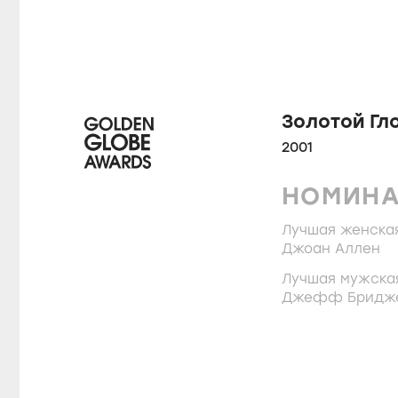
Золотой Гл
2001
НОМИН
Лучшая женская
Джоан Аллен
Лучшая мужская
Джефф Бридж