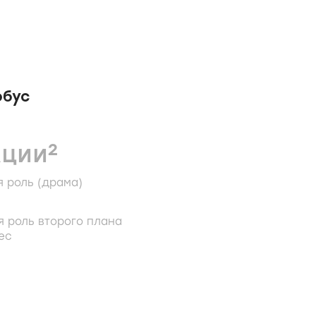
обус
2
АЦИИ
 роль (драма)
 роль второго плана
ес