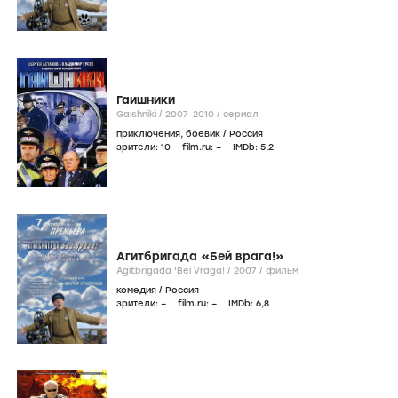
Гаишники
Gaishniki /
2007-2010
/
сериал
приключения
,
боевик
/
Россия
зрители:
10
film.ru:
–
IMDb:
5
,2
Агитбригада «Бей врага!»
Agitbrigada 'Bei Vraga! /
2007
/
фильм
комедия
/
Россия
зрители:
–
film.ru:
–
IMDb:
6
,8