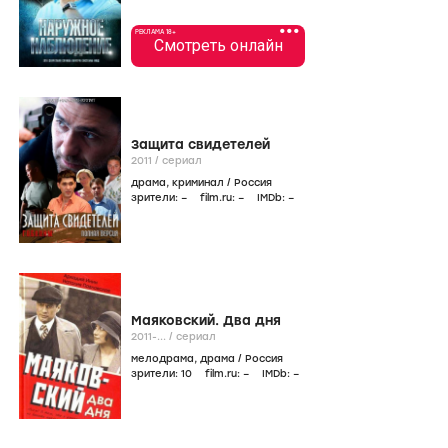
•••
РЕКЛАМА 18+
Смотреть онлайн
Защита свидетелей
2011
/
сериал
драма
,
криминал
/
Россия
зрители:
–
film.ru:
–
IMDb:
–
Маяковский. Два дня
2011-...
/
сериал
мелодрама
,
драма
/
Россия
зрители:
10
film.ru:
–
IMDb:
–