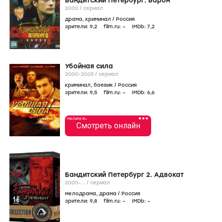
Бандитский Петербург. Барон
2000
/
сериал
драма
,
криминал
/
Россия
зрители:
9
,2
film.ru:
–
IMDb:
7
,2
Убойная сила
2000-2005
/
сериал
криминал
,
боевик
/
Россия
зрители:
9
,5
film.ru:
–
IMDb:
6
,6
•••
РЕКЛАМА 18+
Смотреть онлайн
Бандитский Петербург 2. Адвокат
2000-...
/
сериал
мелодрама
,
драма
/
Россия
зрители:
9
,8
film.ru:
–
IMDb:
–