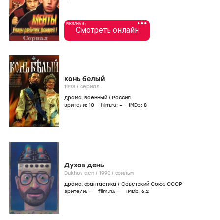
•••
РЕКЛАМА 18+
Смотреть онлайн
Конь белый
1993
/
сериал
драма
,
военный
/
Россия
зрители:
10
film.ru:
–
IMDb:
8
Духов день
Dukhov den /
1990
/
фильм
драма
,
фантастика
/
Советский Союз СССР
зрители:
–
film.ru:
–
IMDb:
6
,2