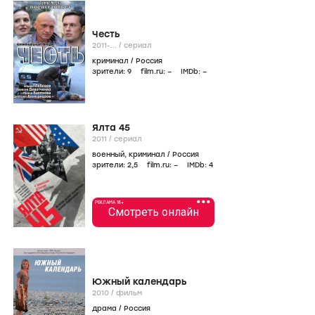
Честь
2011-...
/
сериал
криминал
/
Россия
зрители:
9
film.ru:
–
IMDb:
–
Ялта 45
2011
/
сериал
военный
,
криминал
/
Россия
зрители:
2
,5
film.ru:
–
IMDb:
4
•••
РЕКЛАМА 18+
Смотреть онлайн
Южный календарь
2010
/
фильм
драма
/
Россия