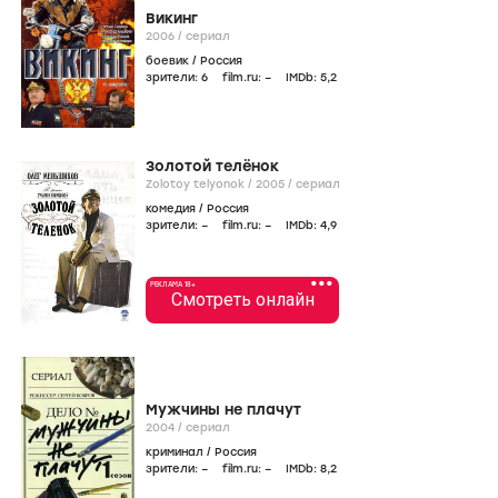
Викинг
2006
/
сериал
боевик
/
Россия
зрители:
6
film.ru:
–
IMDb:
5
,2
Золотой телёнок
Zolotoy telyonok /
2005
/
сериал
комедия
/
Россия
зрители:
–
film.ru:
–
IMDb:
4
,9
•••
РЕКЛАМА 18+
Смотреть онлайн
Мужчины не плачут
2004
/
сериал
криминал
/
Россия
зрители:
–
film.ru:
–
IMDb:
8
,2