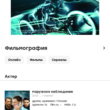
Фильмография
icon
Онлайн
Фильмы
Сериалы
Актер
Наружное наблюдение
2012-...
/
сериал
драма
,
криминал
/
Россия
зрители:
10
film.ru:
–
IMDb:
7
,3