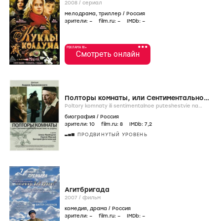
2008
/
сериал
мелодрама
,
триллер
/
Россия
зрители:
–
film.ru:
–
IMDb:
–
•••
РЕКЛАМА 18+
Смотреть онлайн
Полторы комнаты, или Сентиментальное
путешествие на Родину
Poltory komnaty ili sentimentalnoe puteshestvie na
rodinu /
2008
/
фильм
биография
/
Россия
зрители:
10
film.ru:
8
IMDb:
7
,2
ПРОДВИНУТЫЙ УРОВЕНЬ
Агитбригада
2007
/
фильм
комедия
,
драма
/
Россия
зрители:
–
film.ru:
–
IMDb:
–