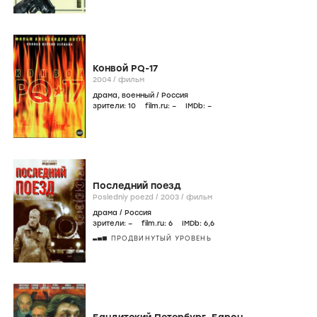
Конвой PQ-17
2004
/
фильм
драма
,
военный
/
Россия
зрители:
10
film.ru:
–
IMDb:
–
Последний поезд
Posledniy poezd /
2003
/
фильм
драма
/
Россия
зрители:
–
film.ru:
6
IMDb:
6
,6
ПРОДВИНУТЫЙ УРОВЕНЬ