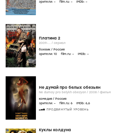
зрители:
–
film.ru:
–
IMDb:
–
Платина 2
2009-...
/
сериал
боевик
/
Россия
зрители:
10
film.ru:
–
IMDb:
–
Не думай про белых обезьян
Ne dumay pro belykh obezyan /
2008
/
фильм
комедия
/
Россия
зрители:
–
film.ru:
6
IMDb:
6
,6
ПРОДВИНУТЫЙ УРОВЕНЬ
Куклы колдуна