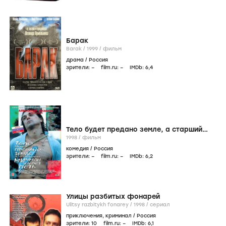
Барак
Barak /
1999
/
фильм
драма
/
Россия
зрители:
–
film.ru:
–
IMDb:
6
,4
Тело будет предано земле, а старший
мичман будет петь
1998
/
фильм
комедия
/
Россия
зрители:
–
film.ru:
–
IMDb:
6
,2
Улицы разбитых фонарей
Ulitsy razbitykh fonarey /
1998
/
сериал
приключения
,
криминал
/
Россия
зрители:
10
film.ru:
–
IMDb:
6
,1