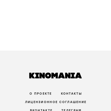
Амрика
Amreeka /
2009
/
фильм
драма
/
США
зрители:
–
film.ru:
–
IMDb:
7
Оставшееся время
Time that Remains /
2009
/
фильм
драма
,
исторический
/
Великобритания
зрители:
–
film.ru:
–
IMDb:
7
,1
ПРОДВИНУТЫЙ УРОВЕНЬ
Рай – сейчас
Paradise Now /
2005
/
фильм
триллер
,
драма
/
Франция
зрители:
–
film.ru:
–
IMDb:
7
,4