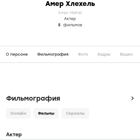
Амер Хлехель
Amer Hlehel
Актер
5
фильмов
О персоне
Фильмография
Фото
Кадры
Видео