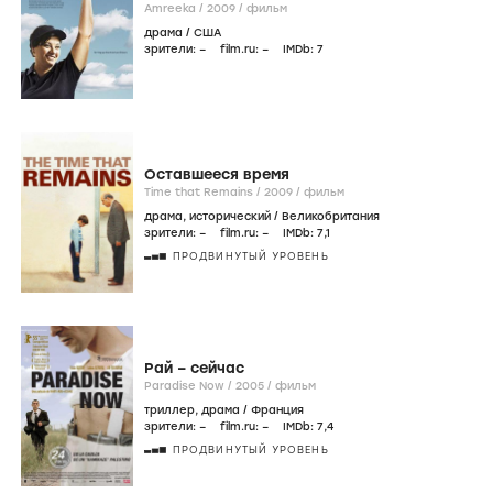
Актер
Голос Хинд Раджаб
The Voice of Hind Rajab /
2025
/
фильм
драма
/
Франция
зрители:
8
,4
film.ru:
–
IMDb:
–
СРЕДНИЙ УРОВЕНЬ
Tel Aviv on Fire
Tel Aviv on Fire /
2019
/
фильм
комедия
,
драма
/
Люксембург
зрители:
–
film.ru:
–
IMDb:
6
,7