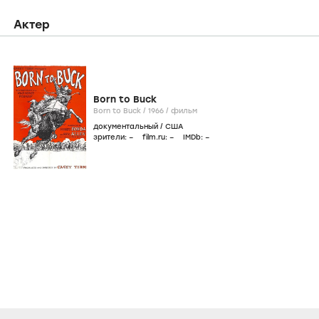
Актер
Born to Buck
Born to Buck /
1966
/
фильм
документальный
/
США
зрители:
–
film.ru:
–
IMDb:
–