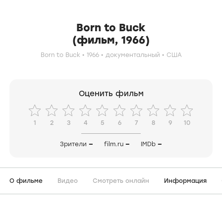
Born to Buck
(фильм, 1966)
Born to Buck
1966
документальный
США
Оценить фильм
1
2
3
4
5
6
7
8
9
10
Зрители
—
film.ru
—
IMDb
—
О фильме
Видео
Смотреть онлайн
Информация