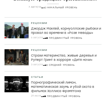
комедии
7 АВГУСТА
НАЧАЛЬНЫЙ УРОВЕНЬ
РЕЦЕНЗИИ
Джордж МакКей, корнуоллские рыбаки и
провал во времени в «Розе Невады»
6 августа
ПРОДВИНУТЫЙ УРОВЕНЬ
РЕЦЕНЗИИ
Страхи материнства, живые деревья и
Руперт Гринт в хорроре «Дитя ночи»
3 августа
СРЕДНИЙ УРОВЕНЬ
СТАТЬИ
Порнографический лимон,
математическая заумь и убой скота в
фильмах Холлиса Фрэмптона
29 июля
ПРОДВИНУТЫЙ УРОВЕНЬ