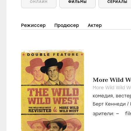
ОНЛАЙН
ФИЛЬМЫ
СЕРИАЛЫ
Режиссер
Продюсер
Актер
More Wild W
More Wild Wild W
комедия
,
весте
Берт Кеннеди
/
Уинтерс
–
зрители:
fi