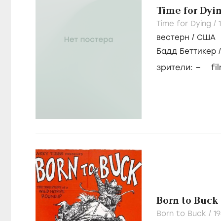
Time for Dyi
Time for Dying /
вестерн
/
США
Бадд Беттикер
–
зрители:
fi
Born to Buck
Born to Buck /
1