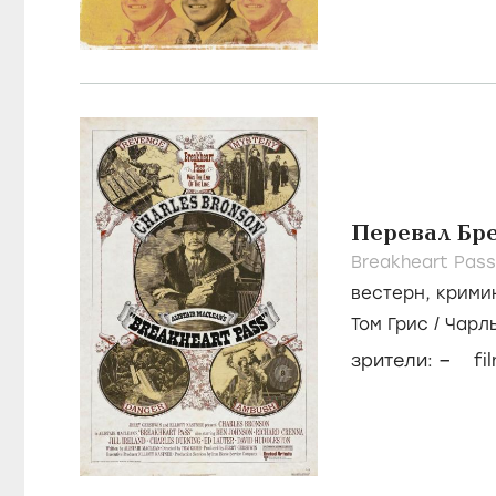
Перевал Бр
Breakheart Pass
вестерн
,
крими
Том Грис
/
Чарл
–
зрители:
fi