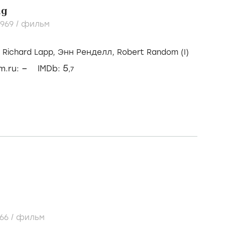
ng
1969
/
фильм
/
Richard Lapp,
Энн Ренделл,
Robert Random (I)
–
5
lm.ru:
IMDb:
,7
966
/
фильм