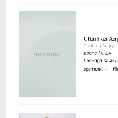
Climb an An
Climb an Angry 
драма
/
США
Леонард Хорн
/
–
зрители:
fi