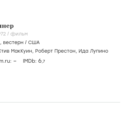
ннер
972
/
фильм
,
вестерн
/
США
Стив МакКуин,
Роберт Престон,
Ида Лупино
–
6
lm.ru:
IMDb:
,7