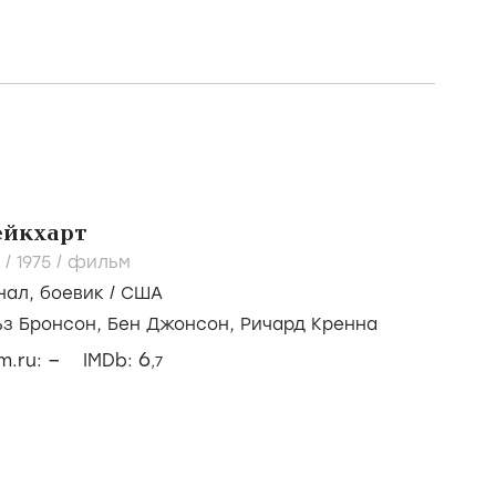
ейкхарт
 /
1975
/
фильм
нал
,
боевик
/
США
ьз Бронсон,
Бен Джонсон,
Ричард Кренна
–
6
lm.ru:
IMDb:
,7