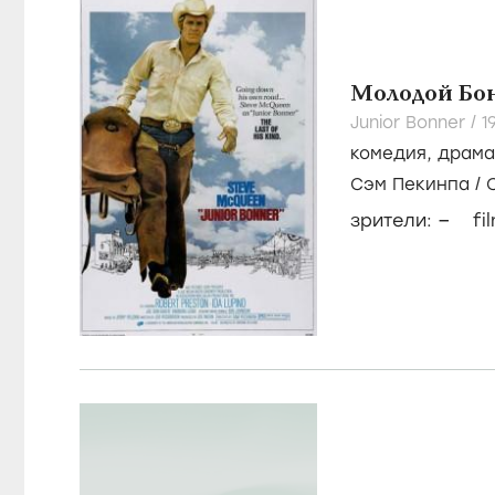
Молодой Бо
Junior Bonner /
1
комедия
,
драма
Сэм Пекинпа
/
–
зрители:
fi