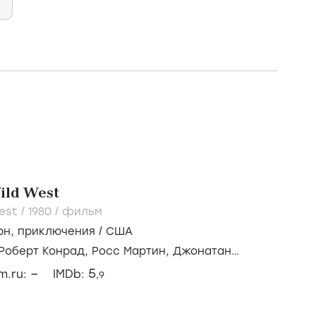
ild West
est /
1980
/
фильм
рн
,
приключения
/
США
Роберт Конрад,
Росс Мартин,
Джонатан
–
5
lm.ru:
IMDb:
,9