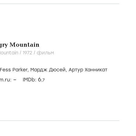
gry Mountain
Mountain /
1972
/
фильм
Fess Parker,
Мардж Дюсей,
Артур Ханникат
–
6
lm.ru:
IMDb:
,7