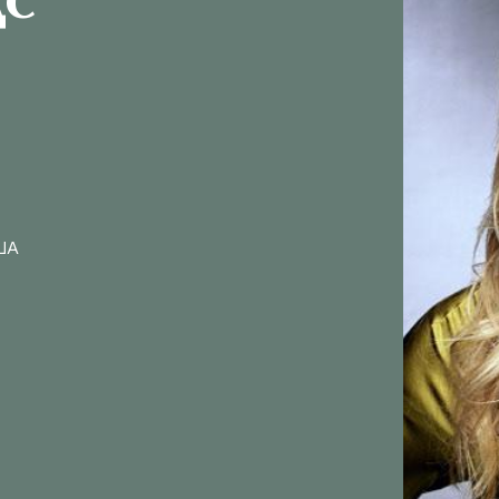
дс
ША