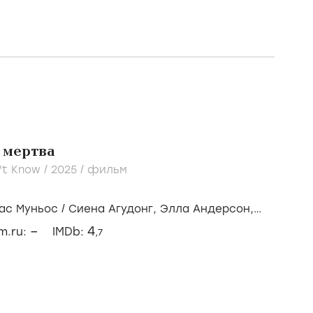
 мертва
't Know /
2025
/
фильм
ас Муньос
/
Сиена Агудонг,
Элла Андерсон,
ин
–
4
lm.ru:
IMDb:
,7