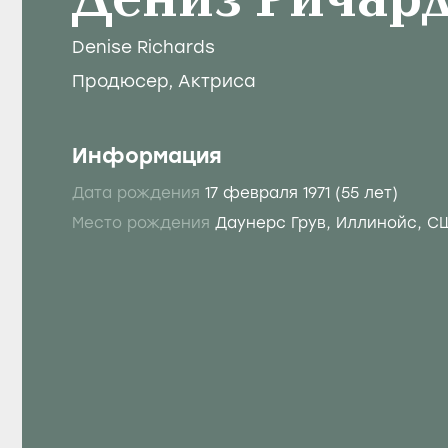
Дениз Ричар
Denise Richards
Продюсер
,
Актриса
Информация
Дата рождения
17 февраля 1971
(55 лет)
Место рождения
Даунерс Грув, Иллинойс, С