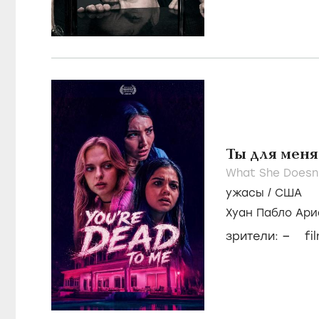
Ты для меня
What She Doesn
ужасы
/
США
Хуан Пабло Ари
Джессика Белк
–
зрители:
fi