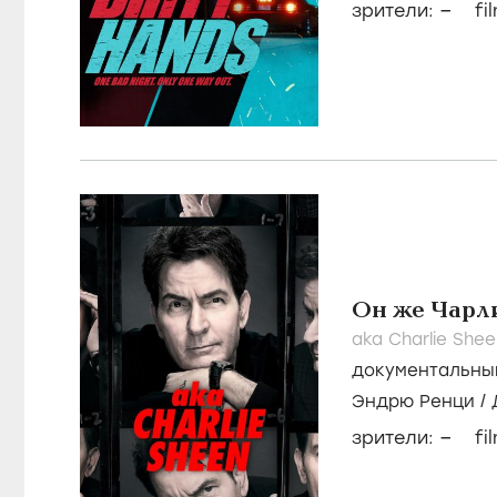
–
зрители:
fi
Он же Чарл
aka Charlie Shee
документальны
Эндрю Ренци
/
–
зрители:
fi