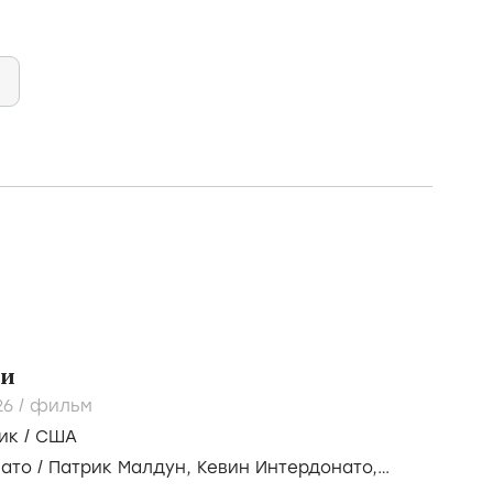
ки
26
/
фильм
ик
/
США
нато
/
Патрик Малдун,
Кевин Интердонато,