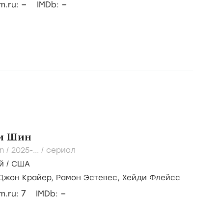
–
–
lm.ru:
IMDb:
и Шин
n /
2025-...
/
сериал
й
/
США
Джон Крайер,
Рамон Эстевес,
Хейди Флейсс
7
–
lm.ru:
IMDb: