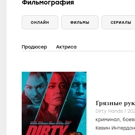
Фильмография
ОНЛАЙН
ФИЛЬМЫ
СЕРИАЛЫ
Продюсер
Актриса
Грязные ру
Dirty Hands /
20
криминал
,
боев
Кевин Интердо
Дениз Ричардс