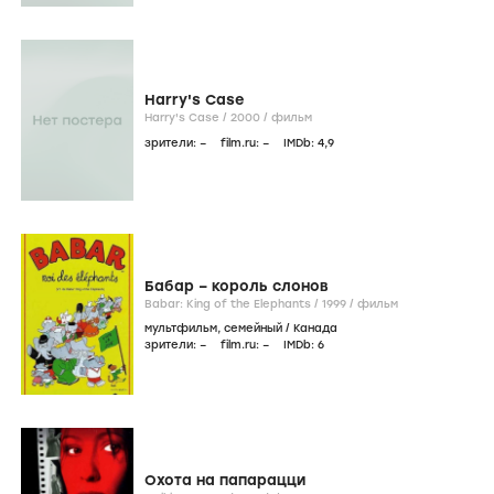
Harry's Case
Harry's Case /
2000
/
фильм
зрители:
–
film.ru:
–
IMDb:
4
,9
Бабар – король слонов
Babar: King of the Elephants /
1999
/
фильм
мультфильм
,
семейный
/
Канада
зрители:
–
film.ru:
–
IMDb:
6
Охота на папарацци