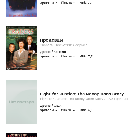
зрители:
7
film.ru:
–
IMDb:
7
,1
Продавцы
Traders /
1996-2000
/
сериал
драма
/
Канада
зрители:
–
film.ru:
–
IMDb:
7
,7
Fight for Justice: The Nancy Conn Story
Fight for Justice: The Nancy Conn Story /
1995
/
фильм
драма
/
США
зрители:
–
film.ru:
–
IMDb:
6
,1