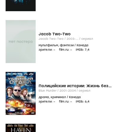
Jacob Two-Two
Jacob Two-Two /
2003-...
/
сериал
мультфильм
,
фэнтези
/
Канада
зрители:
–
film.ru:
–
IMDb:
7
,4
Полицейские истории: Жизнь без
страховки
Blue Murder /
2001-2004
/
сериал
драма
,
криминал
/
Канада
зрители:
–
film.ru:
–
IMDb:
6
,4