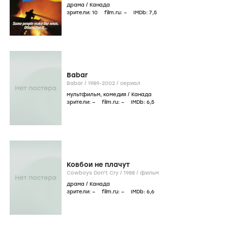
драма
/
Канада
зрители:
10
film.ru:
–
IMDb:
7
,5
Babar
Babar /
1989-2002
/
сериал
мультфильм
,
комедия
/
Канада
зрители:
–
film.ru:
–
IMDb:
6
,5
Ковбои не плачут
Cowboys Don't Cry /
1988
/
фильм
драма
/
Канада
зрители:
–
film.ru:
–
IMDb:
6
,6