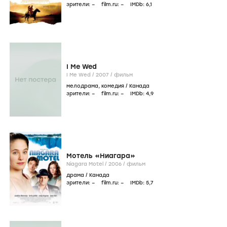
зрители:
–
film.ru:
–
IMDb:
6
,1
I Me Wed
I Me Wed /
2007
/
фильм
мелодрама
,
комедия
/
Канада
зрители:
–
film.ru:
–
IMDb:
4
,9
Мотель «Ниагара»
Niagara Motel /
2006
/
фильм
драма
/
Канада
зрители:
–
film.ru:
–
IMDb:
5
,7