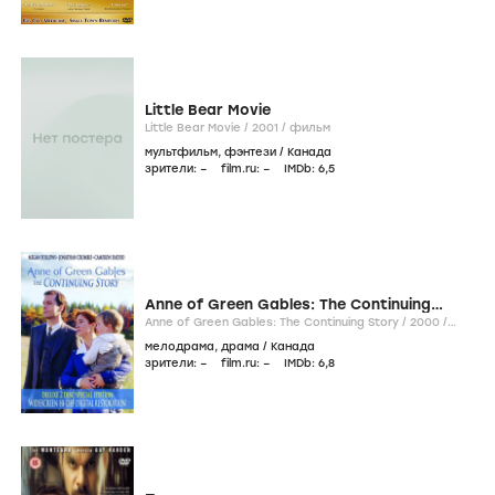
Little Bear Movie
Little Bear Movie /
2001
/
фильм
мультфильм
,
фэнтези
/
Канада
зрители:
–
film.ru:
–
IMDb:
6
,5
Anne of Green Gables: The Continuing
Story
Anne of Green Gables: The Continuing Story /
2000
/
фильм
мелодрама
,
драма
/
Канада
зрители:
–
film.ru:
–
IMDb:
6
,8