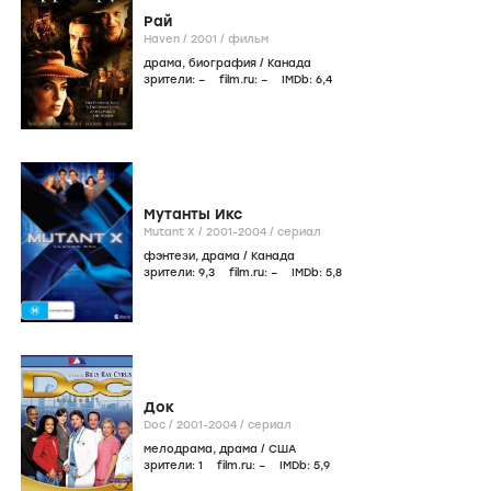
Рай
Haven /
2001
/
фильм
драма
,
биография
/
Канада
зрители:
–
film.ru:
–
IMDb:
6
,4
Мутанты Икс
Mutant X /
2001-2004
/
сериал
фэнтези
,
драма
/
Канада
зрители:
9
,3
film.ru:
–
IMDb:
5
,8
Док
Doc /
2001-2004
/
сериал
мелодрама
,
драма
/
США
зрители:
1
film.ru:
–
IMDb:
5
,9