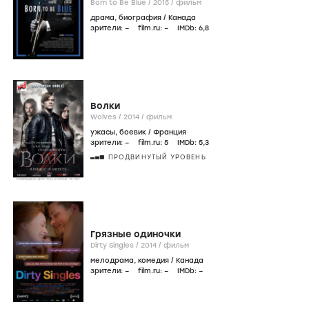
Born to Be Blue /
2015
/
фильм
драма
,
биография
/
Канада
зрители:
–
film.ru:
–
IMDb:
6
,8
Волки
Wolves /
2014
/
фильм
ужасы
,
боевик
/
Франция
зрители:
–
film.ru:
5
IMDb:
5
,3
ПРОДВИНУТЫЙ УРОВЕНЬ
Грязные одиночки
Dirty Singles /
2014
/
фильм
мелодрама
,
комедия
/
Канада
зрители:
–
film.ru:
–
IMDb:
–