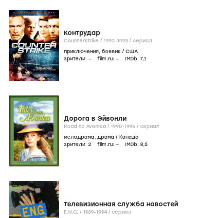
Контрудар
Counterstrike /
1990-1993
/
сериал
приключения
,
боевик
/
США
зрители:
–
film.ru:
–
IMDb:
7
,1
Дорога в Эйвонли
Road to Avonlea /
1990-1996
/
сериал
мелодрама
,
драма
/
Канада
зрители:
2
film.ru:
–
IMDb:
8
,5
Телевизионная служба новостей
E.N.G. /
1989-1994
/
сериал