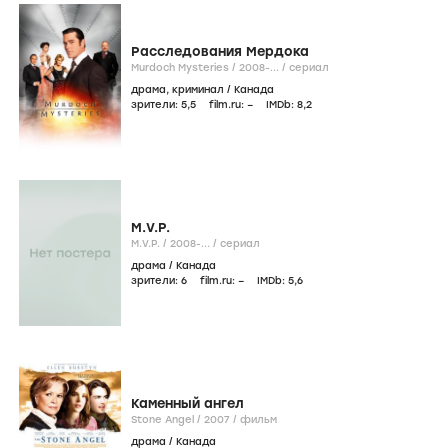
Расследования Мердока
Murdoch Mysteries /
2008-...
/
сериал
драма
,
криминал
/
Канада
зрители:
5
,5
film.ru:
–
IMDb:
8
,2
M.V.P.
M.V.P. /
2008-...
/
сериал
драма
/
Канада
зрители:
6
film.ru:
–
IMDb:
5
,6
Каменный ангел
Stone Angel /
2007
/
фильм
драма
/
Канада