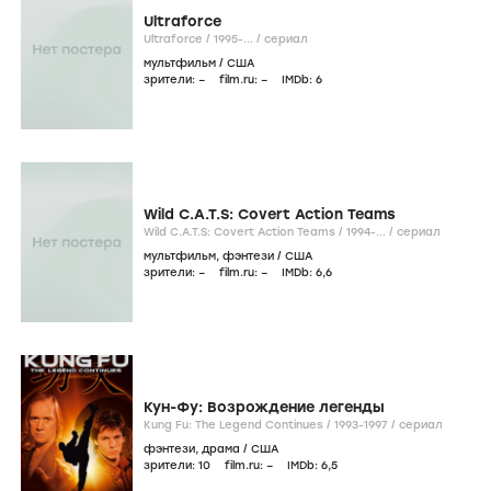
Ultraforce
Ultraforce /
1995-...
/
сериал
мультфильм
/
США
зрители:
–
film.ru:
–
IMDb:
6
Wild C.A.T.S: Covert Action Teams
Wild C.A.T.S: Covert Action Teams /
1994-...
/
сериал
мультфильм
,
фэнтези
/
США
зрители:
–
film.ru:
–
IMDb:
6
,6
Кун-Фу: Возрождение легенды
Kung Fu: The Legend Continues /
1993-1997
/
сериал
фэнтези
,
драма
/
США
зрители:
10
film.ru:
–
IMDb:
6
,5