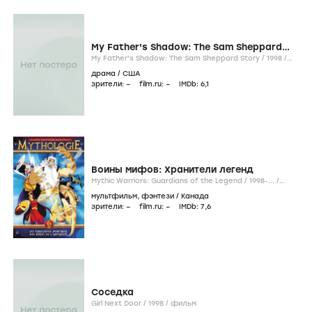
My Father's Shadow: The Sam Sheppard
Story
My Father's Shadow: The Sam Sheppard Story /
1998
/
фильм
драма
/
США
зрители:
–
film.ru:
–
IMDb:
6
,1
Воины мифов: Хранители легенд
Mythic Warriors: Guardians of the Legend /
1998-...
/
сериал
мультфильм
,
фэнтези
/
Канада
зрители:
–
film.ru:
–
IMDb:
7
,6
Соседка
Girl Next Door /
1998
/
фильм