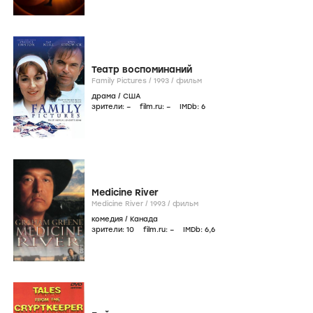
Театр воспоминаний
Family Pictures /
1993
/
фильм
драма
/
США
зрители:
–
film.ru:
–
IMDb:
6
Medicine River
Medicine River /
1993
/
фильм
комедия
/
Канада
зрители:
10
film.ru:
–
IMDb:
6
,6