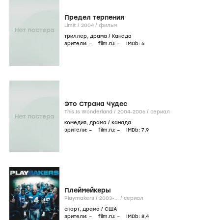
Предел терпения
Limit /
2004
/
фильм
триллер
,
драма
/
Канада
зрители:
–
film.ru:
–
IMDb:
5
Это Страна Чудес
This Is Wonderland /
2004-2006
/
сериал
комедия
,
драма
/
Канада
зрители:
–
film.ru:
–
IMDb:
7
,9
Плеймейкеры
Playmakers /
2003-...
/
сериал
спорт
,
драма
/
США
зрители:
–
film.ru:
–
IMDb:
8
,4