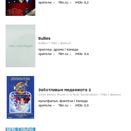
зрители:
–
film.ru:
–
IMDb:
8
,2
Bullies
Bullies /
1986
/
фильм
триллер
,
драма
/
Канада
зрители:
–
film.ru:
–
IMDb:
5
,4
Заботливые медвежата 2
Care Bears Movie II: A New Generation /
1986
/
фильм
мультфильм
,
фэнтези
/
Канада
зрители:
–
film.ru:
–
IMDb:
5
,5