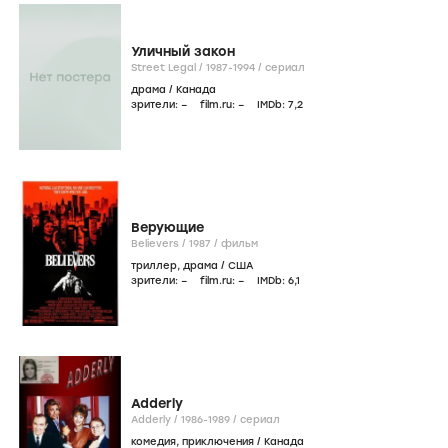
Уличный закон
Street Legal /
1987-1994
/
сериал
драма
/
Канада
зрители:
–
film.ru:
–
IMDb:
7
,2
Верующие
Believers /
1987
/
фильм
триллер
,
драма
/
США
зрители:
–
film.ru:
–
IMDb:
6
,1
Adderly
Adderly /
1986-1989
/
сериал
комедия
,
приключения
/
Канада