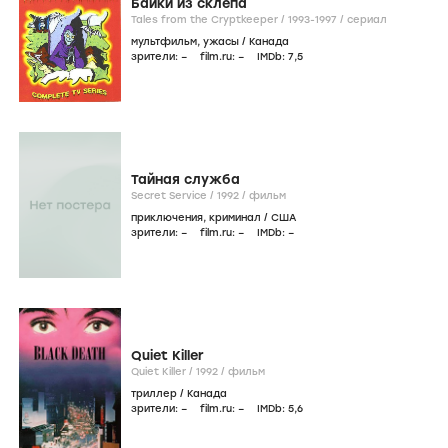
Байки из склепа
Tales from the Cryptkeeper /
1993-1997
/
сериал
мультфильм
,
ужасы
/
Канада
зрители:
–
film.ru:
–
IMDb:
7
,5
Тайная служба
Secret Service /
1992
/
фильм
приключения
,
криминал
/
США
зрители:
–
film.ru:
–
IMDb:
–
Quiet Killer
Quiet Killer /
1992
/
фильм
триллер
/
Канада
зрители:
–
film.ru:
–
IMDb:
5
,6