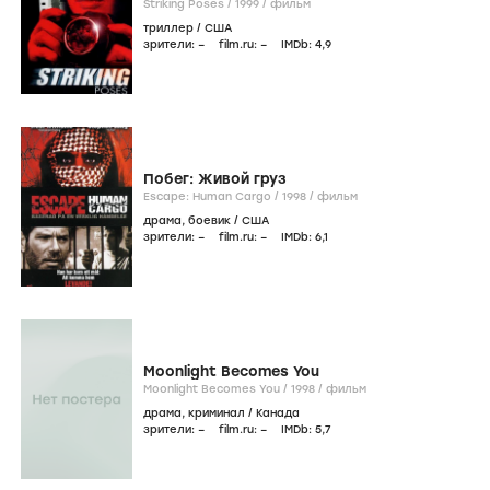
Striking Poses /
1999
/
фильм
триллер
/
США
зрители:
–
film.ru:
–
IMDb:
4
,9
Побег: Живой груз
Escape: Human Cargo /
1998
/
фильм
драма
,
боевик
/
США
зрители:
–
film.ru:
–
IMDb:
6
,1
Moonlight Becomes You
Moonlight Becomes You /
1998
/
фильм
драма
,
криминал
/
Канада
зрители:
–
film.ru:
–
IMDb:
5
,7