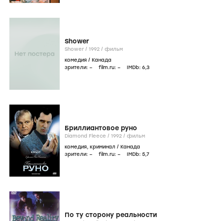
Shower
Shower /
1992
/
фильм
комедия
/
Канада
зрители:
–
film.ru:
–
IMDb:
6
,3
Бриллиантовое руно
Diamond Fleece /
1992
/
фильм
комедия
,
криминал
/
Канада
зрители:
–
film.ru:
–
IMDb:
5
,7
По ту сторону реальности