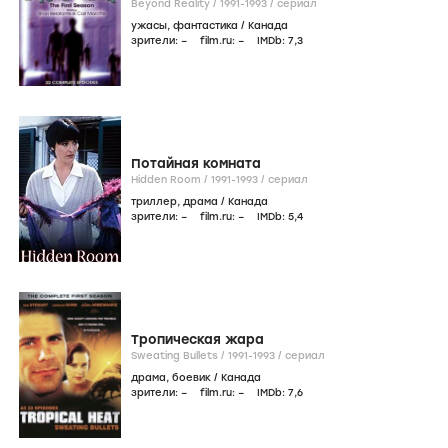
Beyond Reality /
1991-1993
/
сериал
ужасы
,
фантастика
/
Канада
зрители:
–
film.ru:
–
IMDb:
7
,3
Потайная комната
Hidden Room /
1991-1993
/
сериал
триллер
,
драма
/
Канада
зрители:
–
film.ru:
–
IMDb:
5
,4
Тропическая жара
Sweating Bullets /
1991-1993
/
сериал
драма
,
боевик
/
Канада
зрители:
–
film.ru:
–
IMDb:
7
,6