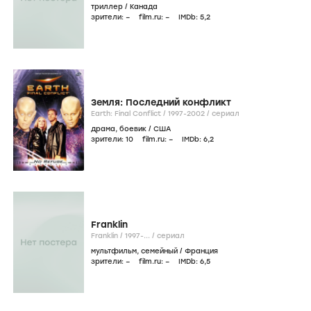
триллер
/
Канада
зрители:
–
film.ru:
–
IMDb:
5
,2
Земля: Последний конфликт
Earth: Final Conflict /
1997-2002
/
сериал
драма
,
боевик
/
США
зрители:
10
film.ru:
–
IMDb:
6
,2
Franklin
Franklin /
1997-...
/
сериал
мультфильм
,
семейный
/
Франция
зрители:
–
film.ru:
–
IMDb:
6
,5