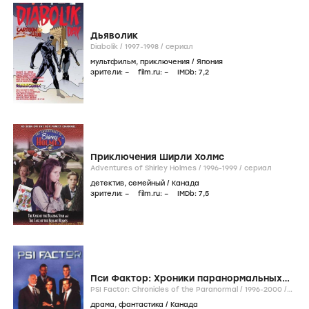
Дьяволик
Diabolik /
1997-1998
/
сериал
мультфильм
,
приключения
/
Япония
зрители:
–
film.ru:
–
IMDb:
7
,2
Приключения Ширли Холмс
Adventures of Shirley Holmes /
1996-1999
/
сериал
детектив
,
семейный
/
Канада
зрители:
–
film.ru:
–
IMDb:
7
,5
Пси Фактор: Хроники паранормальных
явлений
PSI Factor: Chronicles of the Paranormal /
1996-2000
/
сериал
драма
,
фантастика
/
Канада