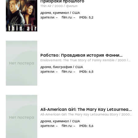
Призраки прошлого
Thin Air /
2000
/
фильм
драма
,
криминал
/
США
зрители:
–
film.ru:
–
IMDb:
5
,2
Рабство: Правдивая история Фанни
Кимбл
Enslavement: The True Story of Fanny Kemble /
2000
/
фильм
драма
,
биография
/
США
зрители:
–
film.ru:
–
IMDb:
6
,5
All-American Girl: The Mary Kay Letourneau
Story
All-American Girl: The Mary Kay Letourneau Story /
2000
/
фильм
драма
,
криминал
/
США
зрители:
–
film.ru:
–
IMDb:
5
,6