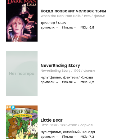
Когда позвонит человек тьмы
When the Dark Man Calls /
1995
/
фильм
триллер
/
США
зрители:
–
film.ru:
–
IMDb:
5
,5
NeverEnding Story
NeverEnding Story /
1995
/
фильм
мультфильм
,
фэнтези
/
Канада
зрители:
–
film.ru:
–
IMDb:
6
,2
Little Bear
Little Bear /
1995-2000
/
сериал
мультфильм
,
семейный
/
Канада
зрители:
–
film.ru:
–
IMDb:
7
,3