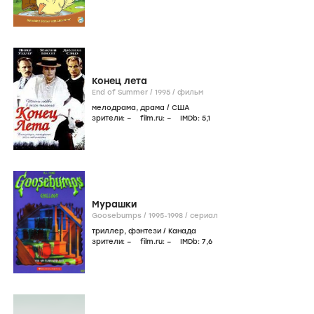
Конец лета
End of Summer /
1995
/
фильм
мелодрама
,
драма
/
США
зрители:
–
film.ru:
–
IMDb:
5
,1
Мурашки
Goosebumps /
1995-1998
/
сериал
триллер
,
фэнтези
/
Канада
зрители:
–
film.ru:
–
IMDb:
7
,6