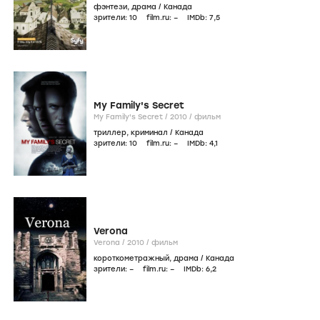
фэнтези
,
драма
/
Канада
зрители:
10
film.ru:
–
IMDb:
7
,5
My Family's Secret
My Family's Secret /
2010
/
фильм
триллер
,
криминал
/
Канада
зрители:
10
film.ru:
–
IMDb:
4
,1
Verona
Verona /
2010
/
фильм
короткометражный
,
драма
/
Канада
зрители:
–
film.ru:
–
IMDb:
6
,2