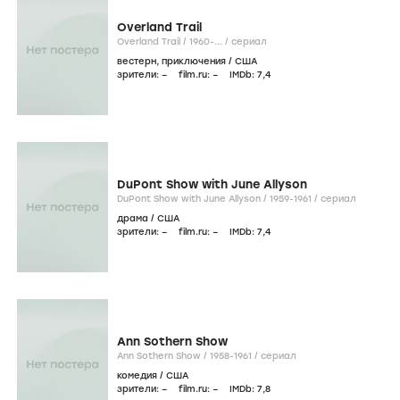
Overland Trail
Overland Trail /
1960-...
/
сериал
вестерн
,
приключения
/
США
зрители:
–
film.ru:
–
IMDb:
7
,4
DuPont Show with June Allyson
DuPont Show with June Allyson /
1959-1961
/
сериал
драма
/
США
зрители:
–
film.ru:
–
IMDb:
7
,4
Ann Sothern Show
Ann Sothern Show /
1958-1961
/
сериал
комедия
/
США
зрители:
–
film.ru:
–
IMDb:
7
,8