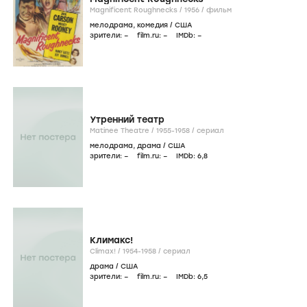
Magnificent Roughnecks /
1956
/
фильм
мелодрама
,
комедия
/
США
зрители:
–
film.ru:
–
IMDb:
–
Утренний театр
Matinee Theatre /
1955-1958
/
сериал
мелодрама
,
драма
/
США
зрители:
–
film.ru:
–
IMDb:
6
,8
Климакс!
Climax! /
1954-1958
/
сериал
драма
/
США
зрители:
–
film.ru:
–
IMDb:
6
,5