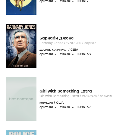
зрители:
–
film.ru:
–
IMDb:
7
Барнаби Джонс
Barnaby Jones /
1973-1980
/
сериал
драма
,
криминал
/
США
зрители:
–
film.ru:
–
IMDb:
6
,9
Girl with Something Extra
Girl with Something Extra /
1973-1974
/
сериал
комедия
/
США
зрители:
–
film.ru:
–
IMDb:
6
,6