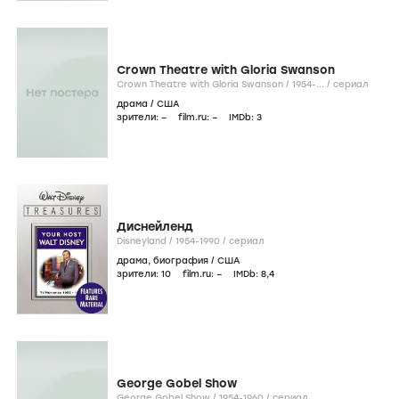
Crown Theatre with Gloria Swanson
Crown Theatre with Gloria Swanson /
1954-...
/
сериал
драма
/
США
зрители:
–
film.ru:
–
IMDb:
3
Диснейленд
Disneyland /
1954-1990
/
сериал
драма
,
биография
/
США
зрители:
10
film.ru:
–
IMDb:
8
,4
George Gobel Show
George Gobel Show /
1954-1960
/
сериал