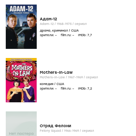
Адам-12
Adam-12 /
1968-1975
/
сериал
драма
,
криминал
/
США
зрители:
–
film.ru:
–
IMDb:
7
,7
Mothers-In-Law
Mothers-In-Law /
1967-1969
/
сериал
комедия
/
США
зрители:
–
film.ru:
–
IMDb:
7
,2
Отряд Фелони
Felony Squad /
1966-1969
/
сериал