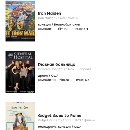
Iron Maiden
Iron Maiden /
1963
/
фильм
комедия
/
Великобритания
зрители:
–
film.ru:
–
IMDb:
6
,4
Главная больница
General Hospital /
1963-...
/
сериал
драма
/
США
зрители:
10
film.ru:
–
IMDb:
6
,6
Gidget Goes to Rome
Gidget Goes to Rome /
1963
/
фильм
мелодрама
,
комедия
/
США