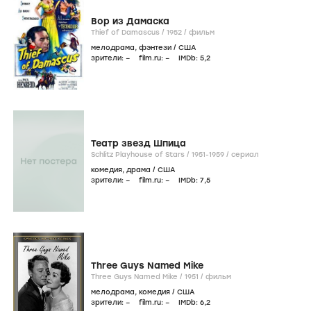
Вор из Дамаска
Thief of Damascus /
1952
/
фильм
мелодрама
,
фэнтези
/
США
зрители:
–
film.ru:
–
IMDb:
5
,2
Театр звезд Шпица
Schlitz Playhouse of Stars /
1951-1959
/
сериал
комедия
,
драма
/
США
зрители:
–
film.ru:
–
IMDb:
7
,5
Three Guys Named Mike
Three Guys Named Mike /
1951
/
фильм
мелодрама
,
комедия
/
США
зрители:
–
film.ru:
–
IMDb:
6
,2