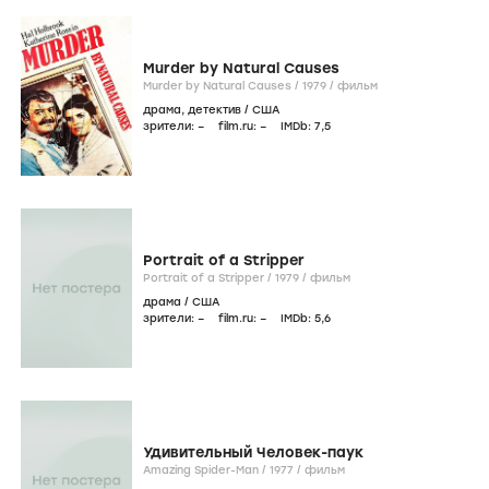
Murder by Natural Causes
Murder by Natural Causes /
1979
/
фильм
драма
,
детектив
/
США
зрители:
–
film.ru:
–
IMDb:
7
,5
Portrait of a Stripper
Portrait of a Stripper /
1979
/
фильм
драма
/
США
зрители:
–
film.ru:
–
IMDb:
5
,6
Удивительный Человек-паук
Amazing Spider-Man /
1977
/
фильм