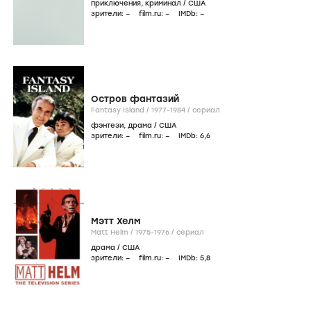
приключения
,
криминал
/
США
зрители:
–
film.ru:
–
IMDb:
–
Остров фантазий
Fantasy Island /
1977-1984
/
сериал
фэнтези
,
драма
/
США
зрители:
–
film.ru:
–
IMDb:
6
,6
Мэтт Хелм
Matt Helm /
1975-1976
/
сериал
драма
/
США
зрители:
–
film.ru:
–
IMDb:
5
,8