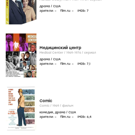
драма
/
США
зрители:
–
film.ru:
–
IMDb:
7
Медицинский центр
Medical Center /
1969-1976
/
сериал
драма
/
США
зрители:
–
film.ru:
–
IMDb:
7
,1
Comic
Comic /
1969
/
фильм
комедия
,
драма
/
США
зрители:
–
film.ru:
–
IMDb:
6
,4