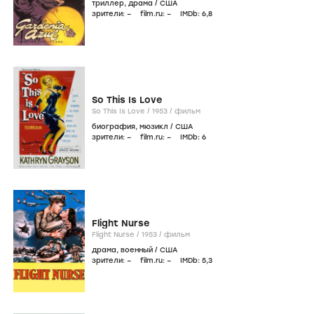
триллер
,
драма
/
США
зрители:
–
film.ru:
–
IMDb:
6
,8
So This Is Love
So This Is Love /
1953
/
фильм
биография
,
мюзикл
/
США
зрители:
–
film.ru:
–
IMDb:
6
Flight Nurse
Flight Nurse /
1953
/
фильм
драма
,
военный
/
США
зрители:
–
film.ru:
–
IMDb:
5
,3