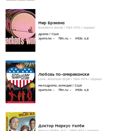
Мир Брэкена
Bracken's World /
1969-1970
/
сериал
драма
/
США
зрители:
–
film.ru:
–
IMDb:
6
,8
Любовь по-американски
Love, American Style /
1969-1974
/
сериал
мелодрама
,
комедия
/
США
зрители:
–
film.ru:
–
IMDb:
6
,8
Доктор Маркус Уэлби
Marcus Welby, M.D. /
1969-1976
/
сериал