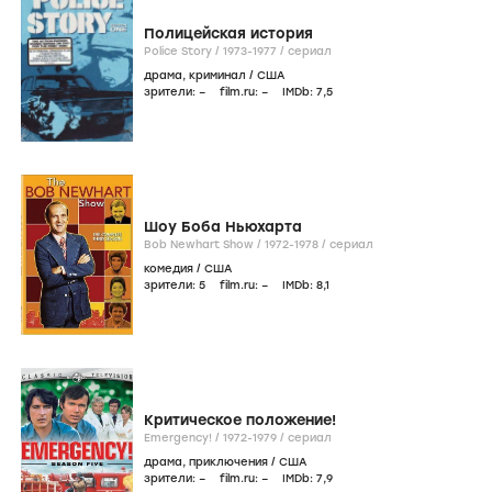
Полицейская история
Police Story /
1973-1977
/
сериал
драма
,
криминал
/
США
зрители:
–
film.ru:
–
IMDb:
7
,5
Шоу Боба Ньюхарта
Bob Newhart Show /
1972-1978
/
сериал
комедия
/
США
зрители:
5
film.ru:
–
IMDb:
8
,1
Критическое положение!
Emergency! /
1972-1979
/
сериал
драма
,
приключения
/
США
зрители:
–
film.ru:
–
IMDb:
7
,9