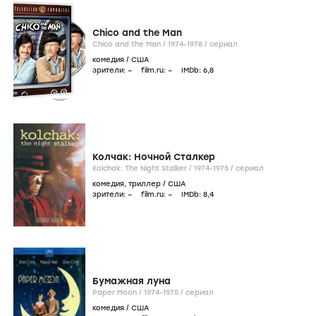
Chico and the Man
Chico and the Man /
1974-1978
/
сериал
комедия
/
США
зрители:
–
film.ru:
–
IMDb:
6
,8
Колчак: Ночной Сталкер
Kolchak: The Night Stalker /
1974-1975
/
сериал
комедия
,
триллер
/
США
зрители:
–
film.ru:
–
IMDb:
8
,4
Бумажная луна
Paper Moon /
1974-1975
/
сериал
комедия
/
США