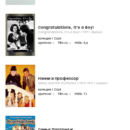
Congratulations, It's a Boy!
Congratulations, It's a Boy! /
1971
/
фильм
комедия
/
США
зрители:
–
film.ru:
–
IMDb:
5
,6
Нэнни и профессор
Nanny and the Professor /
1970-1971
/
сериал
комедия
/
США
зрители:
–
film.ru:
–
IMDb:
7
,1
Семья Партридж