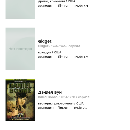
драма
,
криминал
/
США
зрители:
–
film.ru:
–
IMDb:
7
,4
Gidget
Gidget /
1965-1966
/
сериал
комедия
/
США
зрители:
–
film.ru:
–
IMDb:
6
,9
Дэниел Бун
Daniel Boone /
1964-1970
/
сериал
вестерн
,
приключения
/
США
зрители:
1
film.ru:
–
IMDb:
7
,3