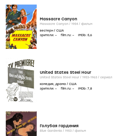
Massacre Canyon
Massacre Canyon /
1954
/
фильм
вестерн
/
США
зрители:
–
film.ru:
–
IMDb:
5
,6
United States Steel Hour
United States Steel Hour /
1953-1963
/
сериал
комедия
,
драма
/
США
зрители:
–
film.ru:
–
IMDb:
7
,8
Голубая гардения
Blue Gardenia /
1953
/
фильм