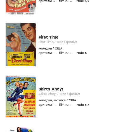
зрители:
–
film.ru:
–
IMDb:
5
,9
First Time
First Time /
1952
/
фильм
комедия
/
США
зрители:
–
film.ru:
–
IMDb:
6
Skirts Ahoy!
Skirts Ahoy! /
1952
/
фильм
комедия
,
мюзикл
/
США
зрители:
–
film.ru:
–
IMDb:
5
,7