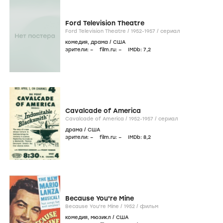
Ford Television Theatre
Ford Television Theatre /
1952-1957
/
сериал
комедия
,
драма
/
США
зрители:
–
film.ru:
–
IMDb:
7
,2
Cavalcade of America
Cavalcade of America /
1952-1957
/
сериал
драма
/
США
зрители:
–
film.ru:
–
IMDb:
8
,2
Because You're Mine
Because You're Mine /
1952
/
фильм
комедия
,
мюзикл
/
США