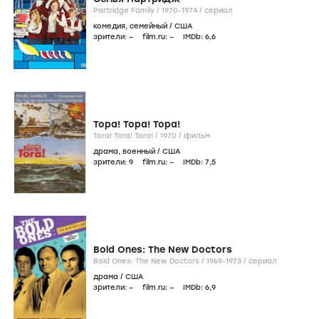
Partridge Family /
1970-1974
/
сериал
комедия
,
семейный
/
США
зрители:
–
film.ru:
–
IMDb:
6
,6
Тора! Тора! Тора!
Tora! Tora! Tora! /
1970
/
фильм
драма
,
военный
/
США
зрители:
9
film.ru:
–
IMDb:
7
,5
Bold Ones: The New Doctors
Bold Ones: The New Doctors /
1969-1973
/
сериал
драма
/
США
зрители:
–
film.ru:
–
IMDb:
6
,9