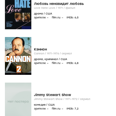
Любовь ненавидит любовь
Love Hate Love /
1971
/
фильм
драма
/
США
зрители:
–
film.ru:
–
IMDb:
6
,5
Кэннон
Cannon /
1971-1976
/
сериал
драма
,
криминал
/
США
зрители:
–
film.ru:
–
IMDb:
6
,8
Jimmy Stewart Show
Jimmy Stewart Show /
1971-1972
/
сериал
комедия
/
США
зрители:
–
film.ru:
–
IMDb:
7
,2