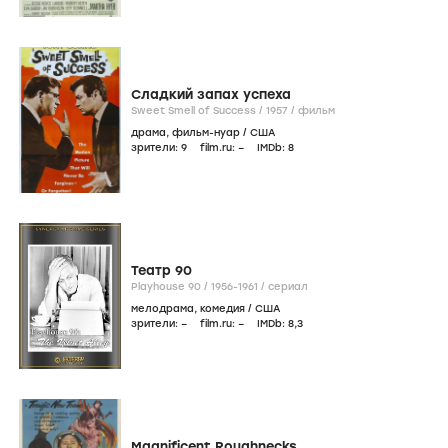
Сладкий запах успеха
Sweet Smell of Success /
1957
/
фильм
драма
,
фильм-нуар
/
США
зрители:
9
film.ru:
–
IMDb:
8
Театр 90
Playhouse 90 /
1956-1961
/
сериал
мелодрама
,
комедия
/
США
зрители:
–
film.ru:
–
IMDb:
8
,3
Magnificent Roughnecks