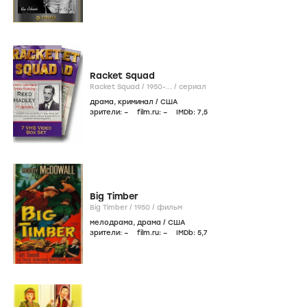
Racket Squad
Racket Squad /
1950-...
/
сериал
драма
,
криминал
/
США
зрители:
–
film.ru:
–
IMDb:
7
,5
Big Timber
Big Timber /
1950
/
фильм
мелодрама
,
драма
/
США
зрители:
–
film.ru:
–
IMDb:
5
,7