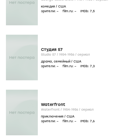
комедия
/
США
зрители:
–
film.ru:
–
IMDb:
7
,5
Студия 57
Studio 57 /
1954-1956
/
сериал
драма
,
семейный
/
США
зрители:
–
film.ru:
–
IMDb:
7
,3
Waterfront
Waterfront /
1954-1956
/
сериал
приключения
/
США
зрители:
–
film.ru:
–
IMDb:
7
,6