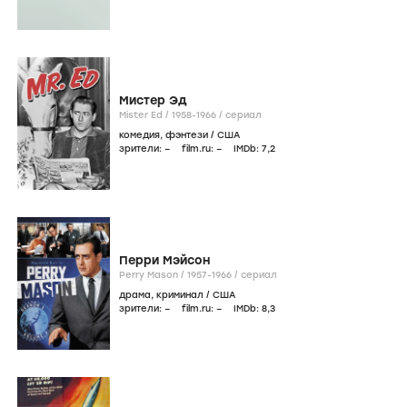
Мистер Эд
Mister Ed /
1958-1966
/
сериал
комедия
,
фэнтези
/
США
зрители:
–
film.ru:
–
IMDb:
7
,2
Перри Мэйсон
Perry Mason /
1957-1966
/
сериал
драма
,
криминал
/
США
зрители:
–
film.ru:
–
IMDb:
8
,3