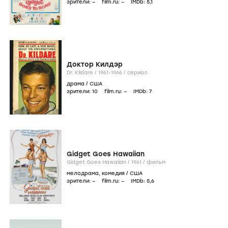
зрители:
–
film.ru:
–
IMDb:
5
,1
Доктор Килдэр
Dr. Kildare /
1961-1966
/
сериал
драма
/
США
зрители:
10
film.ru:
–
IMDb:
7
Gidget Goes Hawaiian
Gidget Goes Hawaiian /
1961
/
фильм
мелодрама
,
комедия
/
США
зрители:
–
film.ru:
–
IMDb:
5
,6