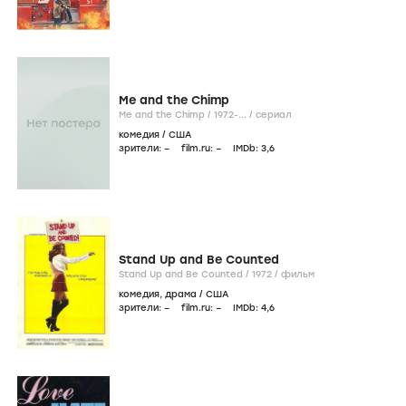
Me and the Chimp
Me and the Chimp /
1972-...
/
сериал
комедия
/
США
зрители:
–
film.ru:
–
IMDb:
3
,6
Stand Up and Be Counted
Stand Up and Be Counted /
1972
/
фильм
комедия
,
драма
/
США
зрители:
–
film.ru:
–
IMDb:
4
,6