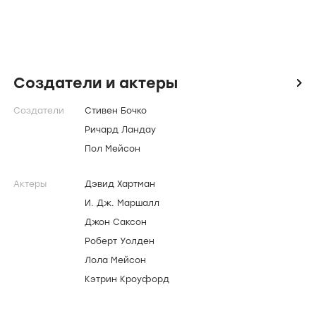
Создатели и актеры
icon
Создатели
Стивен Бочко
Ричард Ландау
Пол Мейсон
Актеры
Дэвид Хартман
И. Дж. Маршалл
Джон Саксон
Роберт Уолден
Лола Мейсон
Кэтрин Кроуфорд