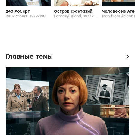
240 Роберт
Остров фантазий
240-Robert,
1979-1981
Fantasy Island,
1977-1984
Man from Atlanti
Главные темы
icon