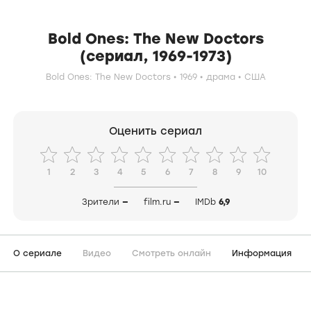
Bold Ones: The New Doctors
(сериал, 1969-1973)
Bold Ones: The New Doctors
1969
драма
США
Оценить сериал
1
2
3
4
5
6
7
8
9
10
Зрители
—
film.ru
—
IMDb
6,9
О сериале
Видео
Смотреть онлайн
Информация