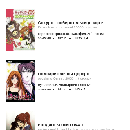
Сакура - собирательница карт:
Предоставьте это Кэро
Kero-chan ni omakase! /
2000
/
фильм
короткометражный
,
мультфильм
/
Япония
зрители:
–
film.ru:
–
IMDb:
7
,4
Подозрительная Церера
Ayashi no Ceres /
2000-...
/
сериал
мультфильм
,
мелодрама
/
Япония
зрители:
–
film.ru:
–
IMDb:
7
Бродяга Кэнсин OVA-1
Rurôni Kenshin: Meiji kenkaku roman tan: Tsuioku hen /