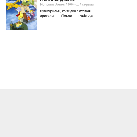
Montana Jones /
1994-...
/
сериал
мультфильм
,
комедия
/
Италия
зрители:
–
film.ru:
–
IMDb:
7
,8