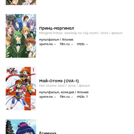
Принц-маргинал
Marginal Prince: Gekkeiju no Ouji-tachi /
2006
/
фильм
мультфильм
/
Япония
зрители:
–
film.ru:
–
IMDb:
–
Май-Отомэ (OVA-1)
Mai-Otome Zwei /
2006
/
фильм
мультфильм
,
комедия
/
Япония
зрители:
–
film.ru:
–
IMDb:
7
Ёсимунэ