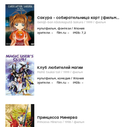
Сакура - собирательница карт (фильм
первый)
Gekijô-ban Kâdokaputâ Sakura /
1999
/
фильм
мультфильм
,
фэнтези
/
Япония
зрители:
–
film.ru:
–
IMDb:
7
,2
Клуб любителей магии
Mahô tsukai tai! /
1999
/
фильм
мультфильм
,
комедия
/
Япония
зрители:
–
film.ru:
–
IMDb:
–
Принцесса Минерва
Princess Minerva /
1998
/
фильм