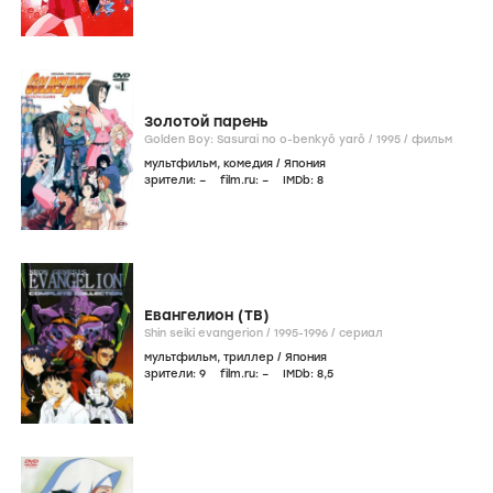
Золотой парень
Golden Boy: Sasurai no o-benkyô yarô /
1995
/
фильм
мультфильм
,
комедия
/
Япония
зрители:
–
film.ru:
–
IMDb:
8
Евангелион (ТВ)
Shin seiki evangerion /
1995-1996
/
сериал
мультфильм
,
триллер
/
Япония
зрители:
9
film.ru:
–
IMDb:
8
,5