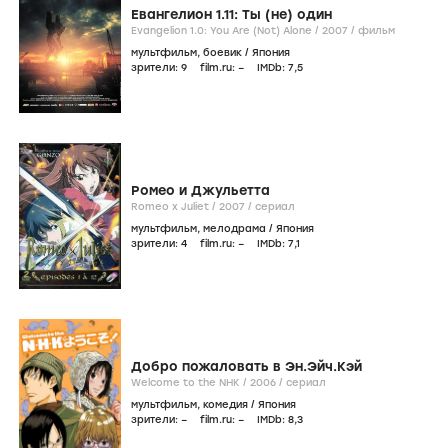
Евангелион 1.11: Ты (не) один
Evangelion 1.0: You Are (Not) Alone /
2007
/
фильм
мультфильм
,
боевик
/
Япония
зрители:
9
film.ru:
–
IMDb:
7
,5
Ромео и Джульетта
Romeo x Juliet /
2007
/
сериал
мультфильм
,
мелодрама
/
Япония
зрители:
4
film.ru:
–
IMDb:
7
,1
Добро пожаловать в Эн.Эйч.Кэй
Welcome to the NHK /
2006
/
сериал
мультфильм
,
комедия
/
Япония
зрители:
–
film.ru:
–
IMDb:
8
,3