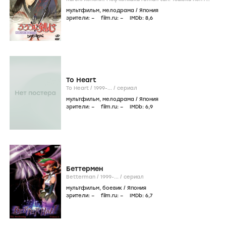
1999
/
сериал
мультфильм
,
мелодрама
/
Япония
зрители:
–
film.ru:
–
IMDb:
8
,6
To Heart
To Heart /
1999-...
/
сериал
мультфильм
,
мелодрама
/
Япония
зрители:
–
film.ru:
–
IMDb:
6
,9
Беттермен
Betterman /
1999-...
/
сериал
мультфильм
,
боевик
/
Япония
зрители:
–
film.ru:
–
IMDb:
6
,7