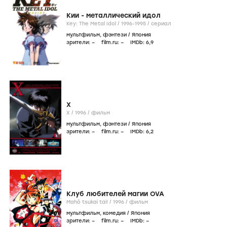
Кии - металлический идол
Key: The Metal Idol /
1996-1995
/
сериал
мультфильм
,
фэнтези
/
Япония
зрители:
–
film.ru:
–
IMDb:
6
,9
X
X /
1996
/
фильм
мультфильм
,
фэнтези
/
Япония
зрители:
–
film.ru:
–
IMDb:
6
,2
Клуб любителей магии OVA
Mahô tsukai tai! /
1996
/
фильм
мультфильм
,
комедия
/
Япония
зрители:
–
film.ru:
–
IMDb:
–