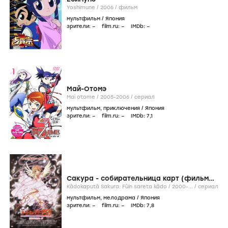
Yoshimune /
2006
/
фильм
мультфильм
/
Япония
зрители:
–
film.ru:
–
IMDb:
–
Май-Отомэ
Mai otome /
2005-2006
/
сериал
мультфильм
,
приключения
/
Япония
зрители:
–
film.ru:
–
IMDb:
7
,1
Сакура - собирательница карт (фильм
второй)
Kâdokaputâ Sakura: Fûin sareta kâdo /
2000-...
/
сериал
мультфильм
,
мелодрама
/
Япония
зрители:
–
film.ru:
–
IMDb:
7
,8