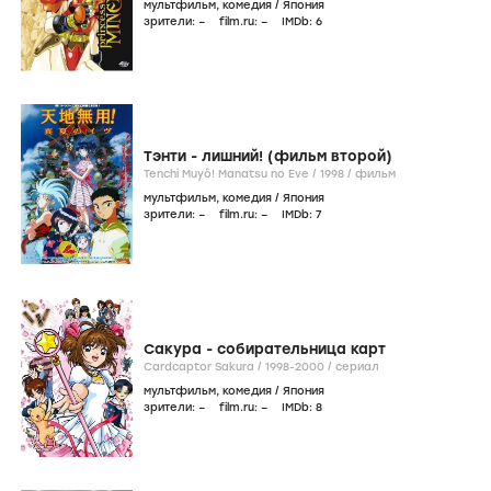
мультфильм
,
комедия
/
Япония
зрители:
–
film.ru:
–
IMDb:
6
Тэнти - лишний! (фильм второй)
Tenchi Muyô! Manatsu no Eve /
1998
/
фильм
мультфильм
,
комедия
/
Япония
зрители:
–
film.ru:
–
IMDb:
7
Сакура - собирательница карт
Cardcaptor Sakura /
1998-2000
/
сериал
мультфильм
,
комедия
/
Япония
зрители:
–
film.ru:
–
IMDb:
8