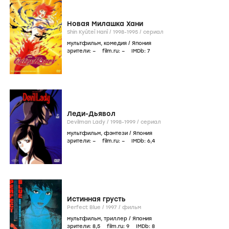
Новая Милашка Хани
Shin Kyûteî Hanî /
1998-1995
/
сериал
мультфильм
,
комедия
/
Япония
зрители:
–
film.ru:
–
IMDb:
7
Леди-Дьявол
Devilman Lady /
1998-1999
/
сериал
мультфильм
,
фэнтези
/
Япония
зрители:
–
film.ru:
–
IMDb:
6
,4
Истинная грусть
Perfect Blue /
1997
/
фильм
мультфильм
,
триллер
/
Япония
зрители:
8
,5
film.ru:
9
IMDb:
8