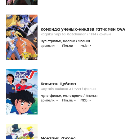
Команда ученых-ниндзя Гатчамен OVA
Kagaku ninja tai Gatchaman /
1994
/
фильм
мультфильм
,
боевик
/
Япония
зрители:
–
film.ru:
–
IMDb:
7
Капитан Цубаса
Captain Tsubasa J /
1994
/
фильм
мультфильм
,
мелодрама
/
Япония
зрители:
–
film.ru:
–
IMDb:
–
Монтана Джонс