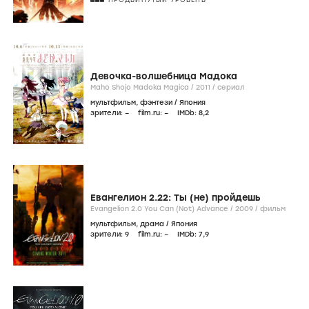
Девочка-волшебница Мадока
Maho Shojo Madoka Magica /
2011
/
сериал
мультфильм
,
фэнтези
/
Япония
зрители:
–
film.ru:
–
IMDb:
8
,2
Евангелион 2.22: Ты (не) пройдешь
Evangelion 2.0 You Can (Not) Advance /
2009
/
фильм
мультфильм
,
драма
/
Япония
зрители:
9
film.ru:
–
IMDb:
7
,9