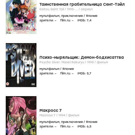
Таинственная грабительница Сент-Тэйл
Kaitou Saint Tail /
1995-...
/
сериал
мультфильм
,
приключения
/
Япония
зрители:
–
film.ru:
–
IMDb:
7
,4
Психо-ныряльщик: Демон-бодхисаттва
Psycho Diver: Masei Rakuryu /
1995
/
фильм
мультфильм
/
Япония
зрители:
–
film.ru:
–
IMDb:
5
,7
Макросс 7
Macross 7 /
1994
/
фильм
мультфильм
,
приключения
/
Япония
зрители:
–
film.ru:
–
IMDb:
6
,5