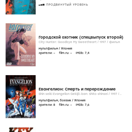
ПРОДВИНУТЫЙ УРОВЕНЬ
Городской охотник (спецвыпуск второй)
City Hunter: Goodbye My Sweetheart /
1997
/
фильм
мультфильм
/
Япония
зрители:
–
film.ru:
–
IMDb:
7
,4
Евангелион: Смерть и перерождение
Shin seiki Evangelion Gekijô-ban: Shito shinsei /
1997
/
фильм
мультфильм
,
боевик
/
Япония
зрители:
8
film.ru:
–
IMDb:
7
,6