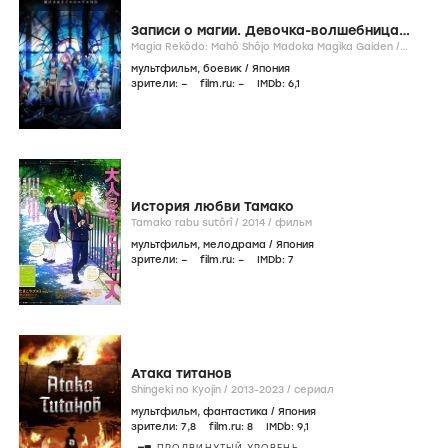
Записи о магии. Девочка-волшебница
Мадока: Волшебство Гайдэн
Magia Rekôdo: Mahô Shôjo Madoka Magika Gaiden /
2020-...
/
сериал
мультфильм
,
боевик
/
Япония
зрители:
–
film.ru:
–
IMDb:
6
,1
История любви Тамако
Tamako rabu sutôrî /
2014
/
фильм
мультфильм
,
мелодрама
/
Япония
зрители:
–
film.ru:
–
IMDb:
7
Атака титанов
Shingeki no Kyojin /
2013-2023
/
сериал
мультфильм
,
фантастика
/
Япония
зрители:
7
,8
film.ru:
8
IMDb:
9
,1
ПРОДВИНУТЫЙ УРОВЕНЬ