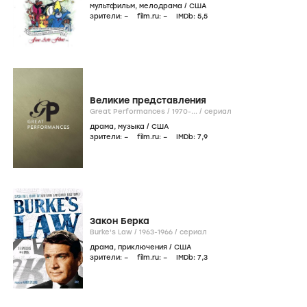
мультфильм
,
мелодрама
/
США
зрители:
–
film.ru:
–
IMDb:
5
,5
Великие представления
Great Performances /
1970-...
/
сериал
драма
,
музыка
/
США
зрители:
–
film.ru:
–
IMDb:
7
,9
Закон Берка
Burke's Law /
1963-1966
/
сериал
драма
,
приключения
/
США
зрители:
–
film.ru:
–
IMDb:
7
,3