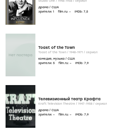
Studio One /
1948-1958
/
сериал
драма
/
США
зрители:
1
film.ru:
–
IMDb:
7
,5
Toast of the Town
Toast of the Town /
1948-1971
/
сериал
комедия
,
музыка
/
США
зрители:
5
film.ru:
–
IMDb:
7
,9
Телевизионный театр Крафта
Kraft Television Theatre /
1947-1958
/
сериал
драма
/
США
зрители:
–
film.ru:
–
IMDb:
7
,9