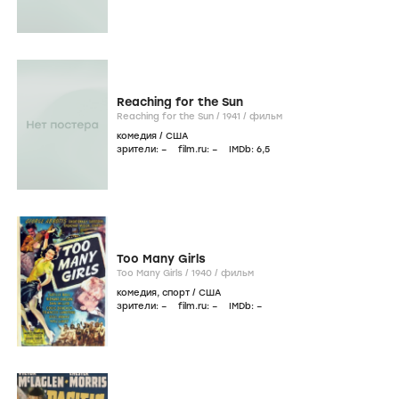
Reaching for the Sun
Reaching for the Sun /
1941
/
фильм
комедия
/
США
зрители:
–
film.ru:
–
IMDb:
6
,5
Too Many Girls
Too Many Girls /
1940
/
фильм
комедия
,
спорт
/
США
зрители:
–
film.ru:
–
IMDb:
–