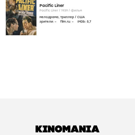
Pacific Liner
Pacific Liner /
1939
/
фильм
мелодрама
,
триллер
/
США
зрители:
–
film.ru:
–
IMDb:
5
,7