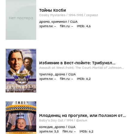
Тайны Косби
Cosby Mysteries /
1994-1995
/
сериал
драма
,
криминал
/
США
зрители:
–
film.ru:
–
IMDb:
4
,6
Избиение в Вест-пойнте: Трибунал
Джонсона Уиттэйкера
Assault at West Point: The Court-Martial of Johnson
Whittaker /
1994
/
фильм
триллер
,
драма
/
США
зрители:
–
film.ru:
–
IMDb:
6
,2
Младенец на прогулке, или Ползком от
гангстеров
Baby's Day Out /
1994
/
фильм
комедия
,
драма
/
США
зрители:
3
,5
film.ru:
–
IMDb:
6
,2