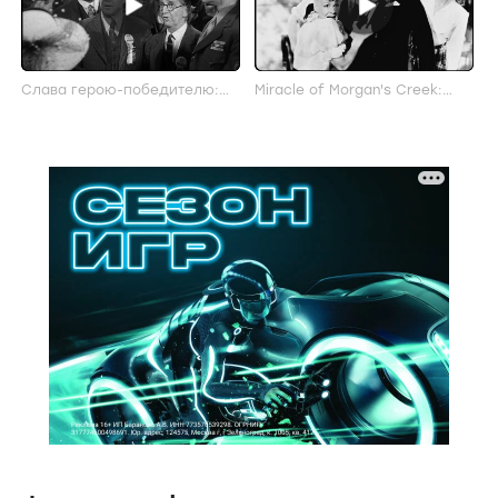
Слава герою-победителю:
Miracle of Morgan's Creek:
Трейлер
Трейлер