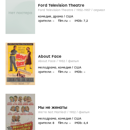
Ford Television Theatre
Ford Television Theatre /
1952-1957
/
сериал
комедия
,
драма
/
США
зрители:
–
film.ru:
–
IMDb:
7
,2
About Face
About Face /
1952
/
фильм
мелодрама
,
комедия
/
США
зрители:
–
film.ru:
–
IMDb:
–
Мы не женаты
We're Not Married! /
1952
/
фильм
мелодрама
,
комедия
/
США
зрители:
8
film.ru:
–
IMDb:
6
,4