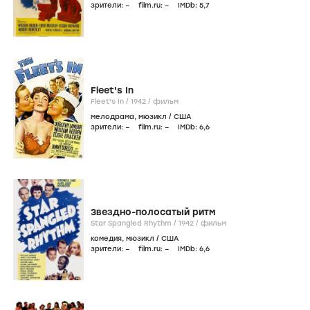
зрители:
–
film.ru:
–
IMDb:
5
,7
Fleet's In
Fleet's In /
1942
/
фильм
мелодрама
,
мюзикл
/
США
зрители:
–
film.ru:
–
IMDb:
6
,6
Звездно-полосатый ритм
Star Spangled Rhythm /
1942
/
фильм
комедия
,
мюзикл
/
США
зрители:
–
film.ru:
–
IMDb:
6
,6