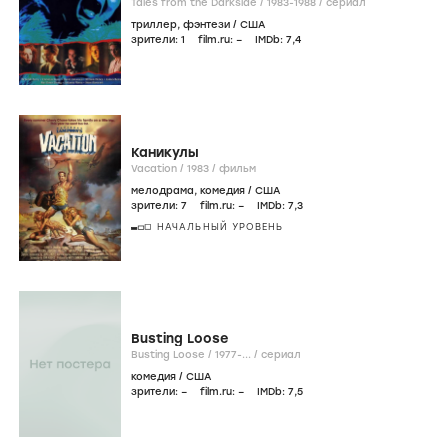
Tales from the Darkside /
1983-1988
/
сериал
триллер
,
фэнтези
/
США
зрители:
1
film.ru:
–
IMDb:
7
,4
Каникулы
Vacation /
1983
/
фильм
мелодрама
,
комедия
/
США
зрители:
7
film.ru:
–
IMDb:
7
,3
НАЧАЛЬНЫЙ УРОВЕНЬ
Busting Loose
Busting Loose /
1977-...
/
сериал
комедия
/
США
зрители:
–
film.ru:
–
IMDb:
7
,5