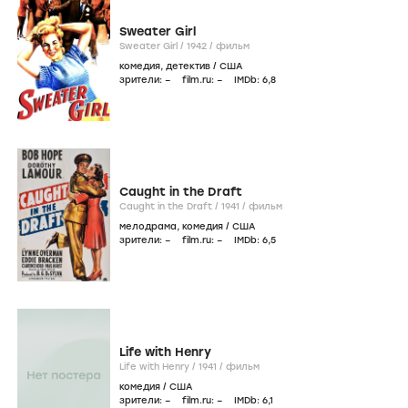
Sweater Girl
Sweater Girl /
1942
/
фильм
комедия
,
детектив
/
США
зрители:
–
film.ru:
–
IMDb:
6
,8
Caught in the Draft
Caught in the Draft /
1941
/
фильм
мелодрама
,
комедия
/
США
зрители:
–
film.ru:
–
IMDb:
6
,5
Life with Henry
Life with Henry /
1941
/
фильм
комедия
/
США
зрители:
–
film.ru:
–
IMDb:
6
,1