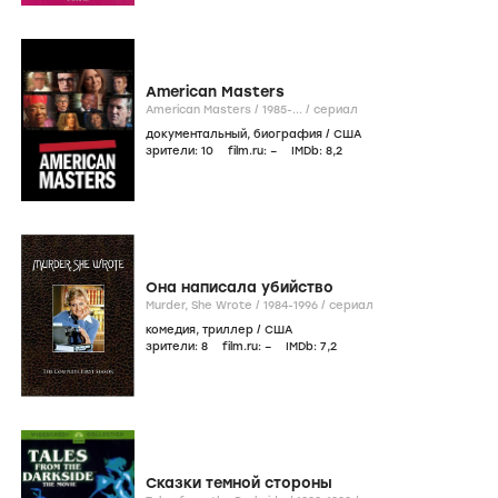
American Masters
American Masters /
1985-...
/
сериал
документальный
,
биография
/
США
зрители:
10
film.ru:
–
IMDb:
8
,2
Она написала убийство
Murder, She Wrote /
1984-1996
/
сериал
комедия
,
триллер
/
США
зрители:
8
film.ru:
–
IMDb:
7
,2
Сказки темной стороны