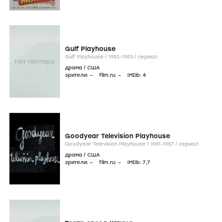
Gulf Playhouse
Gulf Playhouse /
1952-1953
/
сериал
драма
/
США
зрители:
–
film.ru:
–
IMDb:
4
Goodyear Television Playhouse
Goodyear Television Playhouse /
1951-1957
/
сериал
драма
/
США
зрители:
–
film.ru:
–
IMDb:
7
,7