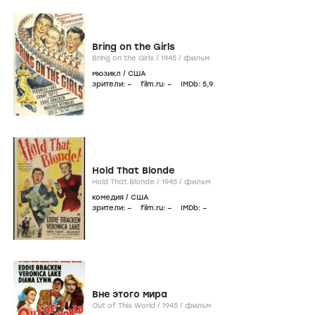
Bring on the Girls
Bring on the Girls /
1945
/
фильм
мюзикл
/
США
зрители:
–
film.ru:
–
IMDb:
5
,9
Hold That Blonde
Hold That Blonde /
1945
/
фильм
комедия
/
США
зрители:
–
film.ru:
–
IMDb:
–
Вне этого мира
Out of This World /
1945
/
фильм