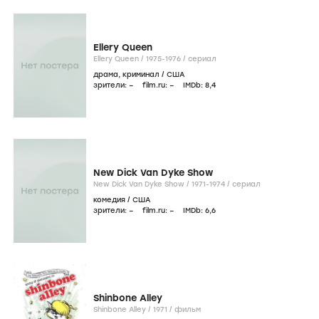
Ellery Queen
Ellery Queen /
1975-1976
/
сериал
драма
,
криминал
/
США
зрители:
–
film.ru:
–
IMDb:
8
,4
New Dick Van Dyke Show
New Dick Van Dyke Show /
1971-1974
/
сериал
комедия
/
США
зрители:
–
film.ru:
–
IMDb:
6
,6
Shinbone Alley
Shinbone Alley /
1971
/
фильм