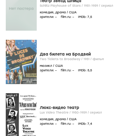
Театр звезд Шпица
Schlitz Playhouse of Stars /
1951-1959
/
сериал
комедия
,
драма
/
США
зрители:
–
film.ru:
–
IMDb:
7
,5
Два билета на Бродвей
Two Tickets to Broadway /
1951
/
фильм
мюзикл
/
США
зрители:
–
film.ru:
–
IMDb:
5
,5
Люкс-видео театр
Lux Video Theatre /
1950-1959
/
сериал
комедия
,
драма
/
США
зрители:
–
film.ru:
–
IMDb:
7
,4