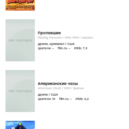
Пропавшие
Missing Persons /
1993-1995
/
сериал
драма
,
криминал
/
США
зрители:
–
film.ru:
–
IMDb:
7
,3
Американские часы
American Clock /
1993
/
фильм
драма
/
США
зрители:
10
film.ru:
–
IMDb:
6
,2