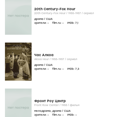
20th Century-Fox Hour
20th Century-Fox Hour /
1955-1957
/
сериал
драма
/
США
зрители:
–
film.ru:
–
IMDb:
7
,1
Час Алкоа
Alcoa Hour /
1955-1957
/
сериал
драма
/
США
зрители:
–
film.ru:
–
IMDb:
7
,3
Фронт Роу Центр
Front Row Center /
1955
/
фильм
мелодрама
,
драма
/
США
зрители:
–
film.ru:
–
IMDb:
–