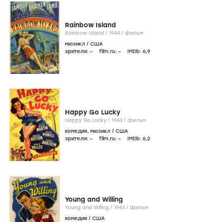
Rainbow Island
Rainbow Island /
1944
/
фильм
мюзикл
/
США
зрители:
–
film.ru:
–
IMDb:
6
,9
Happy Go Lucky
Happy Go Lucky /
1943
/
фильм
комедия
,
мюзикл
/
США
зрители:
–
film.ru:
–
IMDb:
6
,2
Young and Willing
Young and Willing /
1943
/
фильм
комедия
/
США