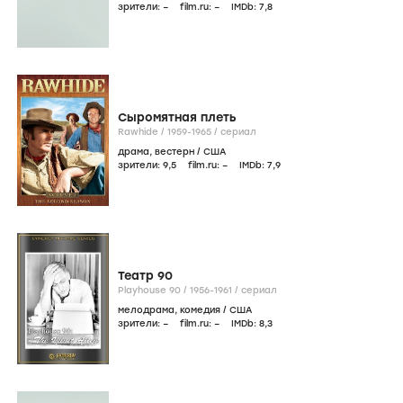
зрители:
–
film.ru:
–
IMDb:
7
,8
Сыромятная плеть
Rawhide /
1959-1965
/
сериал
драма
,
вестерн
/
США
зрители:
9
,5
film.ru:
–
IMDb:
7
,9
Театр 90
Playhouse 90 /
1956-1961
/
сериал
мелодрама
,
комедия
/
США
зрители:
–
film.ru:
–
IMDb:
8
,3