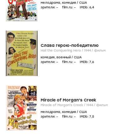
мелодрама
,
комедия
/
США
зрители:
–
film.ru:
–
IMDb:
6
,4
Слава герою-победителю
Hail the Conquering Hero /
1944
/
фильм
комедия
,
военный
/
США
зрители:
–
film.ru:
–
IMDb:
7
,6
Miracle of Morgan's Creek
Miracle of Morgan's Creek /
1944
/
фильм
мелодрама
,
комедия
/
США
зрители:
–
film.ru:
–
IMDb:
7
,5