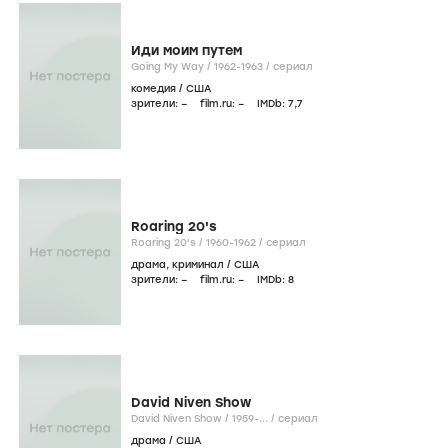
Иди моим путем
Going My Way /
1962-1963
/
сериал
комедия
/
США
зрители:
–
film.ru:
–
IMDb:
7
,7
Roaring 20's
Roaring 20's /
1960-1962
/
сериал
драма
,
криминал
/
США
зрители:
–
film.ru:
–
IMDb:
8
David Niven Show
David Niven Show /
1959-...
/
сериал
драма
/
США