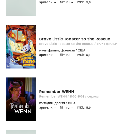
зрители:
–
film.ru:
–
IMDb:
5
,8
Brave Little Toaster to the Rescue
Brave Little Toaster to the Rescue /
1997
/
фильм
мультфильм
,
фэнтези
/
США
зрители:
–
film.ru:
–
IMDb:
6
,1
Remember WENN
Remember WENN /
1996-1998
/
сериал
комедия
,
драма
/
США
зрители:
–
film.ru:
–
IMDb:
8
,6