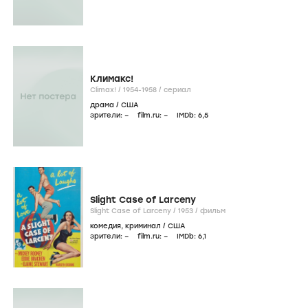
Климакс!
Climax! /
1954-1958
/
сериал
драма
/
США
зрители:
–
film.ru:
–
IMDb:
6
,5
Slight Case of Larceny
Slight Case of Larceny /
1953
/
фильм
комедия
,
криминал
/
США
зрители:
–
film.ru:
–
IMDb:
6
,1