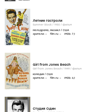
Летние гастроли
Summer Stock /
1950
/
фильм
мелодрама
,
мюзикл
/
США
зрители:
–
film.ru:
–
IMDb:
7
,1
Girl from Jones Beach
Girl from Jones Beach /
1949
/
фильм
комедия
/
США
зрители:
–
film.ru:
–
IMDb:
6
,1
Студия Один