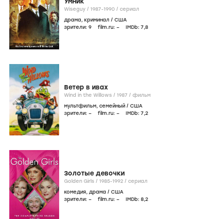
Умник
Wiseguy /
1987-1990
/
сериал
драма
,
криминал
/
США
зрители:
9
film.ru:
–
IMDb:
7
,8
Ветер в ивах
Wind in the Willows /
1987
/
фильм
мультфильм
,
семейный
/
США
зрители:
–
film.ru:
–
IMDb:
7
,2
Золотые девочки
Golden Girls /
1985-1992
/
сериал
комедия
,
драма
/
США
зрители:
–
film.ru:
–
IMDb:
8
,2