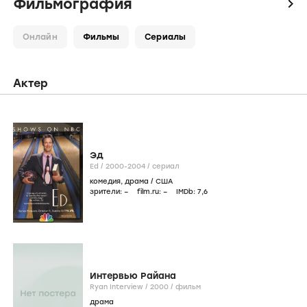
Фильмография
icon
Онлайн
Фильмы
Сериалы
Актер
Эд
Ed /
2000-2004
/
сериал
комедия
,
драма
/
США
зрители:
–
film.ru:
–
IMDb:
7
,6
Интервью Райана
Ryan Interview /
2000
/
фильм
драма