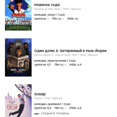
Новичок года
Rookie of the Year /
1993
/
фильм
комедия
,
спорт
/
США
зрители:
–
film.ru:
–
IMDb:
6
,1
Один дома 2: Затерянный в Нью-Йорке
Home Alone 2: Lost in New York /
1992
/
фильм
комедия
,
приключения
/
США
зрители:
8
,7
film.ru:
–
IMDb:
6
,9
Оскар
Oscar /
1991
/
фильм
комедия
,
криминал
/
США
зрители:
8
,3
film.ru:
–
IMDb:
6
,5
СРЕДНИЙ УРОВЕНЬ