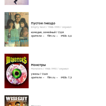
Пустое гнездо
Empty Nest /
1988-1995
/
сериал
комедия
,
семейный
/
США
зрители:
–
film.ru:
–
IMDb:
6
,6
Монстры
Monsters /
1988-1990
/
сериал
ужасы
/
США
зрители:
–
film.ru:
–
IMDb:
7
,3