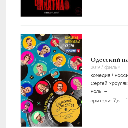
Одесский п
2019
/
фильм
комедия
/
Росс
Сергей Урсуляк
Муравьева
Роль: —
7
зрители:
f
,5