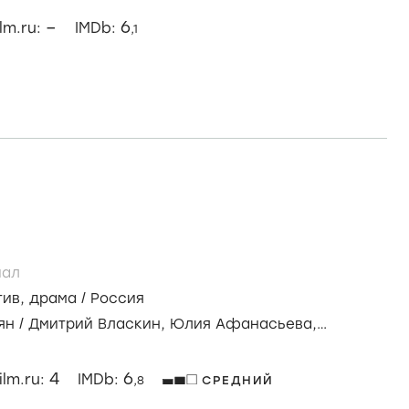
–
6
ilm.ru:
IMDb:
,1
иал
тив
,
драма
/
Россия
ян
/
Дмитрий Власкин,
Юлия Афанасьева,
ферова
4
6
ilm.ru:
IMDb:
,8
СРЕДНИЙ