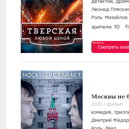
детектив
,
драм
Леонид Пляски
Сосновский
Роль: Михайлов
10
зрители:
f
РЕКЛАМА 18+
Смотреть онл
Москвы не 
2020
/
фильм
комедия
,
трилл
Дмитрий Фёдоро
Анатолий Горяч
Роль: Лёха