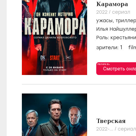
Карамора
2022
/
сериал
ужасы
,
трилле
Илья Найшулле
Янковский
Роль: крестьян
1
зрители:
fil
РЕКЛАМА 18+
Смотреть онл
Тверская
2022-...
/
сериал