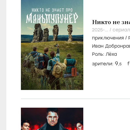
Никто не з
2025-...
/
сериал
приключения
/
Иван Добронра
Момот
Роль: Лёха
9
зрители:
f
,5