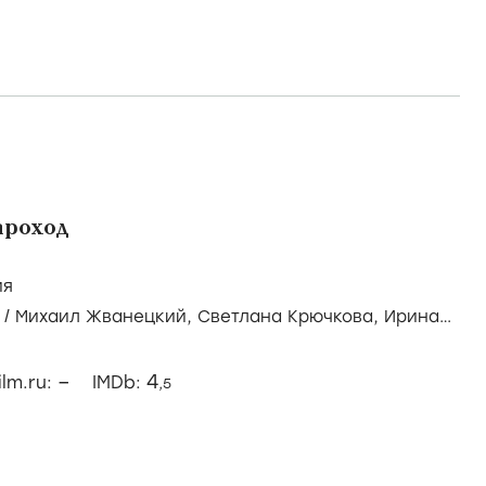
ароход
ия
/
Михаил Жванецкий,
Светлана Крючкова,
Ирина
–
4
ilm.ru:
IMDb:
,5