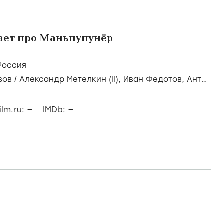
нает про Маньпупунёр
Россия
вов
/
Александр Метелкин (II),
Иван Федотов,
Антон
–
–
ilm.ru:
IMDb: