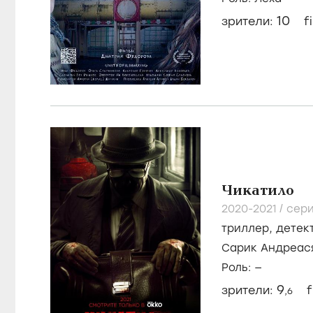
10
зрители:
f
Чикатило
2020-2021
/
сер
триллер
,
детек
Сарик Андреас
Елизавета Оли
Роль: —
9
зрители:
f
,6