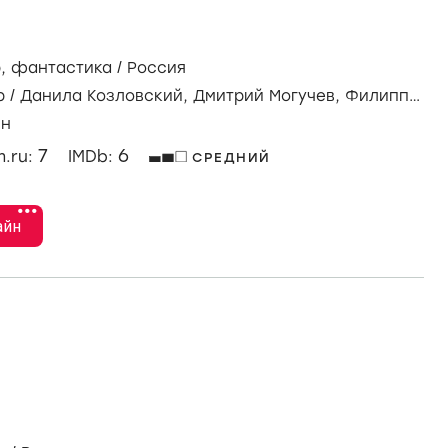
р
,
фантастика
/
Россия
р
/
Данила Козловский,
Дмитрий Могучев,
Филипп
ин
7
6
m.ru:
IMDb:
СРЕДНИЙ
•••
айн