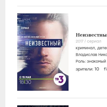
Неизвестны
2017
/
сериал
криминал
,
дете
Владислав Ник
Александр Ник
Роль: знакомый
10
зрители:
f