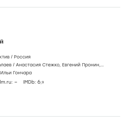
й
ктив
/
Россия
олаев
/
Анастасия Стежко,
Евгений Пронин,
итин
 Ильи Гончара
–
6
ilm.ru:
IMDb:
,9