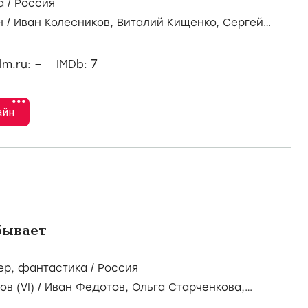
а
/
Россия
н
/
Иван Колесников,
Виталий Кищенко,
Сергей
–
7
ilm.ru:
IMDb:
•••
айн
бывает
ер
,
фантастика
/
Россия
в (VI)
/
Иван Федотов,
Ольга Старченкова,
ев