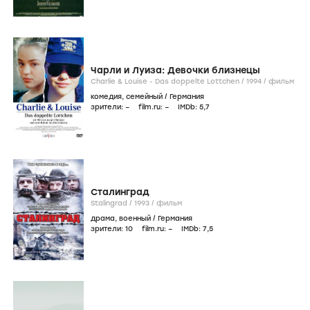
Чарли и Луиза: Девочки близнецы
Charlie & Louise - Das doppelte Lottchen /
1994
/
фильм
комедия
,
семейный
/
Германия
зрители:
–
film.ru:
–
IMDb:
5
,7
Сталинград
Stalingrad /
1993
/
фильм
драма
,
военный
/
Германия
зрители:
10
film.ru:
–
IMDb:
7
,5