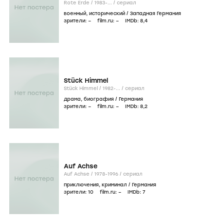
Rote Erde /
1983-...
/
сериал
военный
,
исторический
/
Западная Германия
зрители:
–
film.ru:
–
IMDb:
8
,4
Stück Himmel
Stück Himmel /
1982-...
/
сериал
драма
,
биография
/
Германия
зрители:
–
film.ru:
–
IMDb:
8
,2
Auf Achse
Auf Achse /
1978-1996
/
сериал
приключения
,
криминал
/
Германия
зрители:
10
film.ru:
–
IMDb:
7