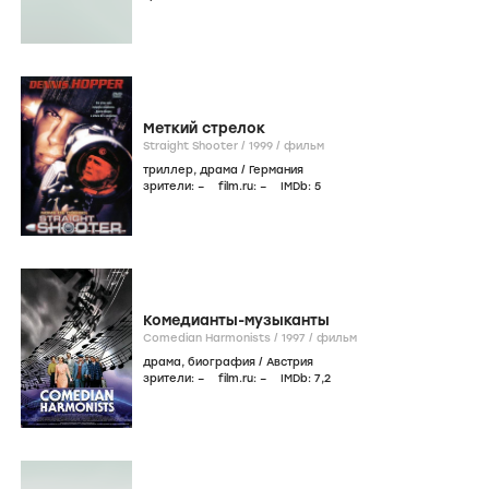
Меткий стрелок
Straight Shooter /
1999
/
фильм
триллер
,
драма
/
Германия
зрители:
–
film.ru:
–
IMDb:
5
Комедианты-музыканты
Comedian Harmonists /
1997
/
фильм
драма
,
биография
/
Австрия
зрители:
–
film.ru:
–
IMDb:
7
,2