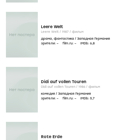
Leere Welt
Leere Welt /
1987
/
фильм
драма
,
фантастика
/
Западная Германия
зрители:
–
film.ru:
–
IMDb:
6
,8
Didi auf vollen Touren
Didi auf vollen Touren /
1986
/
фильм
комедия
/
Западная Германия
зрители:
–
film.ru:
–
IMDb:
5
,7
Rote Erde