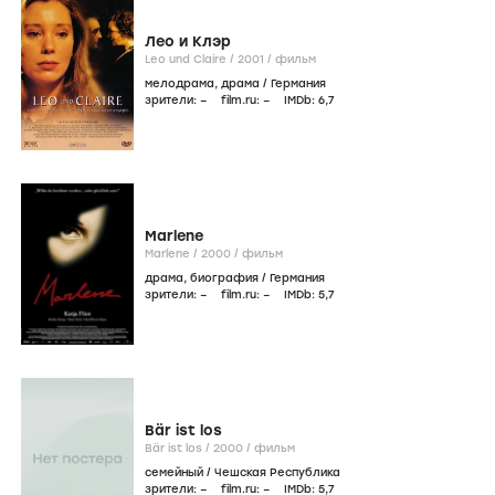
Лео и Клэр
Leo und Claire /
2001
/
фильм
мелодрама
,
драма
/
Германия
зрители:
–
film.ru:
–
IMDb:
6
,7
Marlene
Marlene /
2000
/
фильм
драма
,
биография
/
Германия
зрители:
–
film.ru:
–
IMDb:
5
,7
Bär ist los
Bär ist los /
2000
/
фильм
семейный
/
Чешская Республика
зрители:
–
film.ru:
–
IMDb:
5
,7