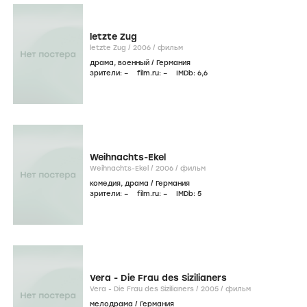
letzte Zug
letzte Zug /
2006
/
фильм
драма
,
военный
/
Германия
зрители:
–
film.ru:
–
IMDb:
6
,6
Weihnachts-Ekel
Weihnachts-Ekel /
2006
/
фильм
комедия
,
драма
/
Германия
зрители:
–
film.ru:
–
IMDb:
5
Vera - Die Frau des Sizilianers
Vera - Die Frau des Sizilianers /
2005
/
фильм
мелодрама
/
Германия