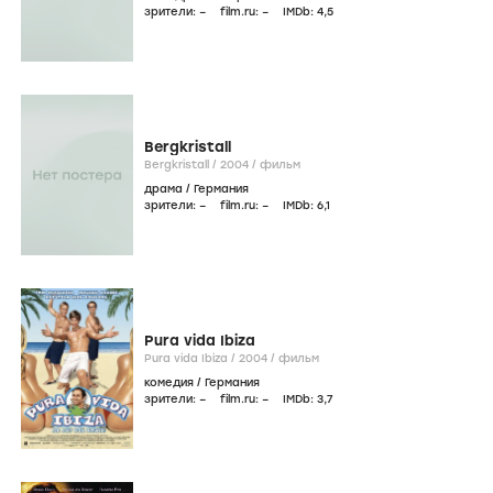
зрители:
–
film.ru:
–
IMDb:
4
,5
Bergkristall
Bergkristall /
2004
/
фильм
драма
/
Германия
зрители:
–
film.ru:
–
IMDb:
6
,1
Pura vida Ibiza
Pura vida Ibiza /
2004
/
фильм
комедия
/
Германия
зрители:
–
film.ru:
–
IMDb:
3
,7