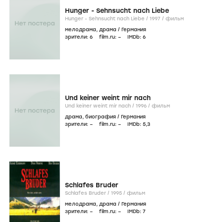
Hunger - Sehnsucht nach Liebe
Hunger - Sehnsucht nach Liebe /
1997
/
фильм
мелодрама
,
драма
/
Германия
зрители:
6
film.ru:
–
IMDb:
6
Und keiner weint mir nach
Und keiner weint mir nach /
1996
/
фильм
драма
,
биография
/
Германия
зрители:
–
film.ru:
–
IMDb:
5
,3
Schlafes Bruder
Schlafes Bruder /
1995
/
фильм
мелодрама
,
драма
/
Германия
зрители:
–
film.ru:
–
IMDb:
7