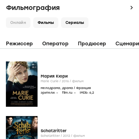
Фильмография
icon
Онлайн
Фильмы
Сериалы
Режиссер
Оператор
Продюсер
Сценари
Мария Кюри
Marie Curie /
2016
/
фильм
мелодрама
,
драма
/
Франция
зрители:
–
film.ru:
–
IMDb:
6
,2
Schatzritter
Schatzritter /
2012
/
фильм