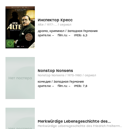
Инспектор Кресс
Alte /
1977-...
/
сериал
драма
,
криминал
/
Западная Германия
зрители:
–
film.ru:
–
IMDb:
6
,3
Nonstop Nonsens
Nonstop Nonsens /
1975-1980
/
сериал
комедия
/
Западная Германия
зрители:
–
film.ru:
–
IMDb:
7
,8
Merkwürdige Lebensgeschichte des
Friedrich Freiherrn von der Trenck
Merkwürdige Lebensgeschichte des Friedrich Freiherrn