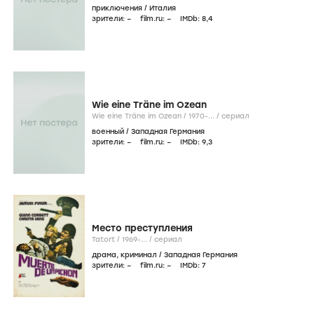
von der Trenck /
1973-...
/
сериал
приключения
/
Италия
зрители:
–
film.ru:
–
IMDb:
8
,4
Wie eine Träne im Ozean
Wie eine Träne im Ozean /
1970-...
/
сериал
военный
/
Западная Германия
зрители:
–
film.ru:
–
IMDb:
9
,3
Место преступления
Tatort /
1969-...
/
сериал
драма
,
криминал
/
Западная Германия
зрители:
–
film.ru:
–
IMDb:
7