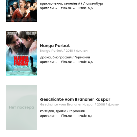
приключения
,
семейный
/
Люксембург
зрители:
–
film.ru:
–
IMDb:
5
,5
Nanga Parbat
Nanga Parbat /
2010
/
фильм
драма
,
биография
/
Германия
зрители:
–
film.ru:
–
IMDb:
6
,5
Geschichte vom Brandner Kaspar
Geschichte vom Brandner Kaspar /
2008
/
фильм
комедия
,
драма
/
Германия
зрители:
–
film.ru:
–
IMDb:
6
,1