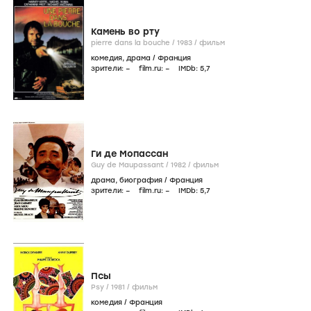
Камень во рту
pierre dans la bouche /
1983
/
фильм
комедия
,
драма
/
Франция
зрители:
–
film.ru:
–
IMDb:
5
,7
Ги де Мопассан
Guy de Maupassant /
1982
/
фильм
драма
,
биография
/
Франция
зрители:
–
film.ru:
–
IMDb:
5
,7
Псы
Psy /
1981
/
фильм
комедия
/
Франция