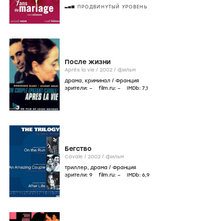
ПРОДВИНУТЫЙ УРОВЕНЬ
После жизни
Après la vie /
2002
/
фильм
драма
,
криминал
/
Франция
зрители:
–
film.ru:
–
IMDb:
7
,1
Бегство
Cavale /
2002
/
фильм
триллер
,
драма
/
Франция
зрители:
9
film.ru:
–
IMDb:
6
,9