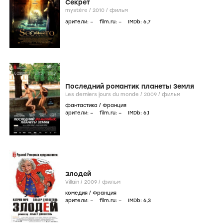
Секрет
mystère /
2010
/
фильм
зрители:
–
film.ru:
–
IMDb:
6
,7
Последний романтик планеты Земля
Les derniers jours du monde /
2009
/
фильм
фантастика
/
Франция
зрители:
–
film.ru:
–
IMDb:
6
,1
Злодей
Villain /
2009
/
фильм
комедия
/
Франция
зрители:
–
film.ru:
–
IMDb:
6
,3