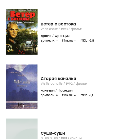
Ветер с востока
Vent d'est /
1993
/
фильм
драма
/
Франция
зрители:
–
film.ru:
–
IMDb:
6
,8
Старая каналья
Vieille canaille /
1992
/
фильм
комедия
/
Франция
зрители:
6
film.ru:
–
IMDb:
6
,1
Суши-суши
Sushi Sushi /
1991
/
фильм