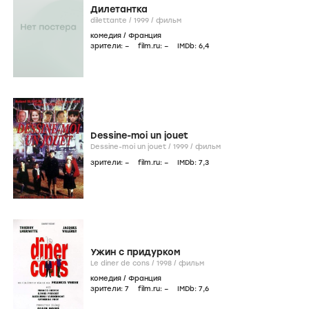
Дилетантка
dilettante /
1999
/
фильм
комедия
/
Франция
зрители:
–
film.ru:
–
IMDb:
6
,4
Dessine-moi un jouet
Dessine-moi un jouet /
1999
/
фильм
зрители:
–
film.ru:
–
IMDb:
7
,3
Ужин с придурком
Le diner de cons /
1998
/
фильм
комедия
/
Франция
зрители:
7
film.ru:
–
IMDb:
7
,6