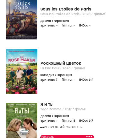
Sous les Etoiles de Paris
Sous les Etoiles de Paris /
2020
/
фильм
драма
/
Франция
зрители:
–
film.ru:
–
IMDb:
–
Роскошный цветок
La fine fleur /
2020
/
фильм
комедия
/
Франция
зрители:
7
film.ru:
–
IMDb:
6
,4
Я и ты
Sage femme /
2017
/
фильм
драма
/
Франция
зрители:
–
film.ru:
8
IMDb:
6
,7
СРЕДНИЙ УРОВЕНЬ
•••
РЕКЛАМА 18+