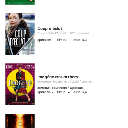
Coup d'éclat
Coup d&#x27;éclat /
2011
/
фильм
зрители:
–
film.ru:
–
IMDb:
5
,3
Imogène McCarthery
Imogène McCarthery /
2010
/
фильм
комедия
,
криминал
/
Франция
зрители:
–
film.ru:
–
IMDb:
5
,4