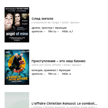
След ангела
L'empreinte de l'ange /
2008
/
фильм
драма
,
триллер
/
Франция
зрители:
–
film.ru:
–
IMDb:
6
,7
Преступления – это наш бизнес
crime est notre affaire /
2008
/
фильм
комедия
,
криминал
/
Франция
зрители:
–
film.ru:
–
IMDb:
6
L'affaire Christian Ranucci: Le combat
d'une mère
L'affaire Christian Ranucci: Le combat d'une mère /