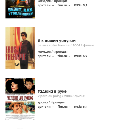
комедия
/
Франция
зрители:
–
film.ru:
–
IMDb:
5
,2
Я к вашим услугам
Je suis votre homme /
2004
/
фильм
комедия
/
Франция
зрители:
–
film.ru:
–
IMDb:
5
,9
Гадюка в руке
Vipère au poing /
2004
/
фильм
драма
/
Франция
зрители:
–
film.ru:
–
IMDb:
6
,4