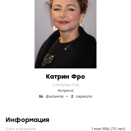
Катрин Фро
Catherine Frot
Актриса
56
фильмов
2
сериала
Информация
Дата рождения
1 мая 1956
(70 лет)