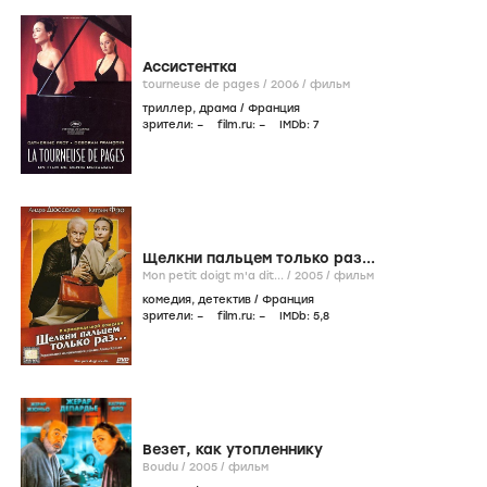
Ассистентка
tourneuse de pages /
2006
/
фильм
триллер
,
драма
/
Франция
зрители:
–
film.ru:
–
IMDb:
7
Щелкни пальцем только раз...
Mon petit doigt m'a dit... /
2005
/
фильм
комедия
,
детектив
/
Франция
зрители:
–
film.ru:
–
IMDb:
5
,8
Везет, как утопленнику
Boudu /
2005
/
фильм