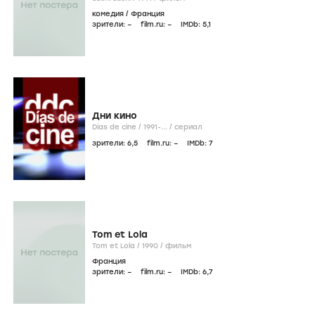
комедия
/
Франция
зрители:
–
film.ru:
–
IMDb:
5
,1
Дни кино
Días de cine /
1991-...
/
сериал
зрители:
6
,5
film.ru:
–
IMDb:
7
Tom et Lola
Tom et Lola /
1990
/
фильм
Франция
зрители:
–
film.ru:
–
IMDb:
6
,7