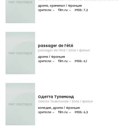
2007
/
фильм
драма
,
криминал
/
Франция
зрители:
–
film.ru:
–
IMDb:
7
,2
passager de l'été
passager de l'été /
2006
/
фильм
драма
/
Франция
зрители:
–
film.ru:
–
IMDb:
6
,1
Одетта Тулемонд
Odette Toulemonde /
2006
/
фильм
комедия
,
драма
/
Франция
зрители:
–
film.ru:
–
IMDb:
6
,3