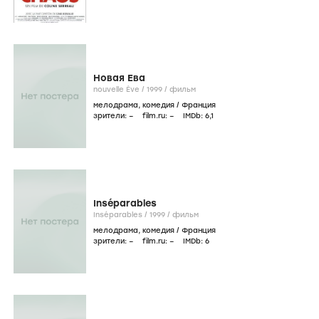
Новая Ева
nouvelle Ève /
1999
/
фильм
мелодрама
,
комедия
/
Франция
зрители:
–
film.ru:
–
IMDb:
6
,1
Inséparables
Inséparables /
1999
/
фильм
мелодрама
,
комедия
/
Франция
зрители:
–
film.ru:
–
IMDb:
6