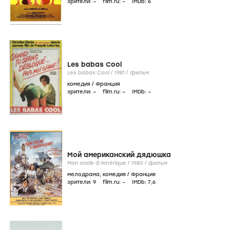
зрители:
–
film.ru:
–
IMDb:
6
Les babas Cool
Les babas Cool /
1981
/
фильм
комедия
/
Франция
зрители:
–
film.ru:
–
IMDb:
–
Мой американский дядюшка
Mon oncle d'Amérique /
1980
/
фильм
мелодрама
,
комедия
/
Франция
зрители:
9
film.ru:
–
IMDb:
7
,6