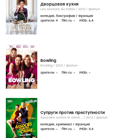
Дворцовая кухня
Les saveurs du Palais /
2012
/
фильм
комедия
,
биография
/
Франция
зрители:
4
film.ru:
–
IMDb:
6
,4
Bowling
Bowling /
2012
/
фильм
зрители:
–
film.ru:
–
IMDb:
–
Супруги против преступности
Associés contre le crime... /
2012
/
фильм
комедия
,
криминал
/
Франция
зрители:
–
film.ru:
–
IMDb:
4
,4