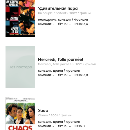
Удивительная пара
Un couple epatant /
2002
/
фильм
мелодрама
,
комедия
/
Франция
зрители:
–
film.ru:
–
IMDb:
6
,6
Mercredi, folle journée!
Mercredi, folle journée! /
2001
/
фильм
комедия
,
драма
/
Франция
зрители:
–
film.ru:
–
IMDb:
6
,3
Хаос
Chaos /
2001
/
фильм
комедия
,
драма
/
Франция
зрители:
–
film.ru:
–
IMDb:
7