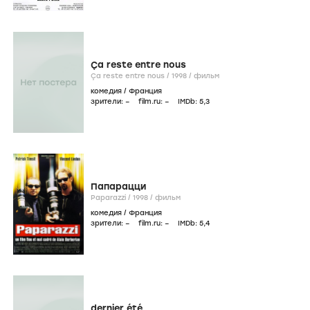
Ça reste entre nous
Ça reste entre nous /
1998
/
фильм
комедия
/
Франция
зрители:
–
film.ru:
–
IMDb:
5
,3
Папарацци
Paparazzi /
1998
/
фильм
комедия
/
Франция
зрители:
–
film.ru:
–
IMDb:
5
,4
dernier été