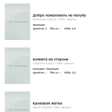
Добро пожаловать на палубу
Bienvenue à bord! /
1990
/
фильм
Франция
зрители:
3
film.ru:
–
IMDb:
5
,9
Комната на стороне
Chambre à part /
1989
/
фильм
комедия
/
Франция
зрители:
–
film.ru:
–
IMDb:
5
,2
Кровавая жатва
Haute tension /
1988
/
фильм