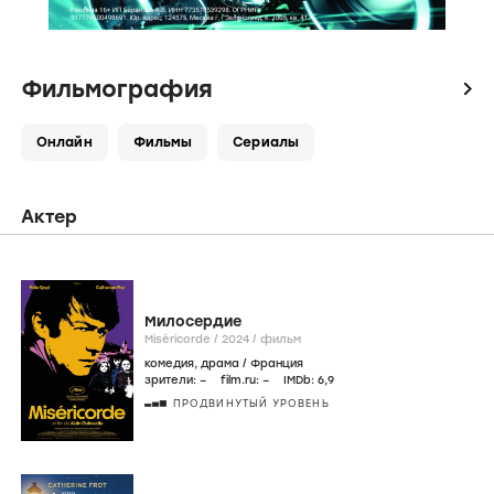
Фильмография
icon
Онлайн
Фильмы
Сериалы
Актер
Милосердие
Miséricorde /
2024
/
фильм
комедия
,
драма
/
Франция
зрители:
–
film.ru:
–
IMDb:
6
,9
ПРОДВИНУТЫЙ УРОВЕНЬ