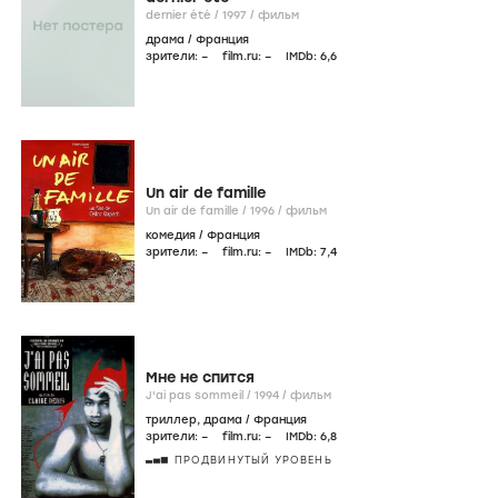
dernier été /
1997
/
фильм
драма
/
Франция
зрители:
–
film.ru:
–
IMDb:
6
,6
Un air de famille
Un air de famille /
1996
/
фильм
комедия
/
Франция
зрители:
–
film.ru:
–
IMDb:
7
,4
Мне не спится
J'ai pas sommeil /
1994
/
фильм
триллер
,
драма
/
Франция
зрители:
–
film.ru:
–
IMDb:
6
,8
ПРОДВИНУТЫЙ УРОВЕНЬ