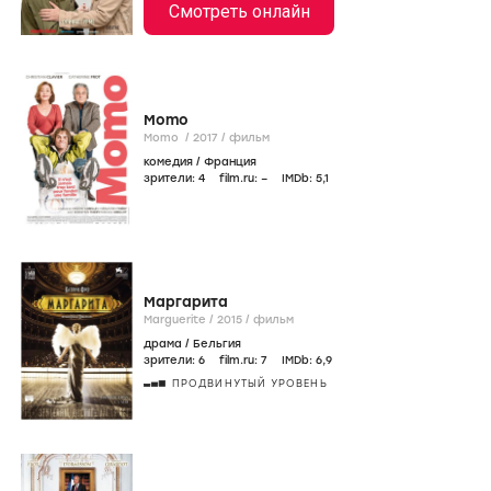
Смотреть онлайн
Momo
Momo /
2017
/
фильм
комедия
/
Франция
зрители:
4
film.ru:
–
IMDb:
5
,1
Маргарита
Marguerite /
2015
/
фильм
драма
/
Бельгия
зрители:
6
film.ru:
7
IMDb:
6
,9
ПРОДВИНУТЫЙ УРОВЕНЬ