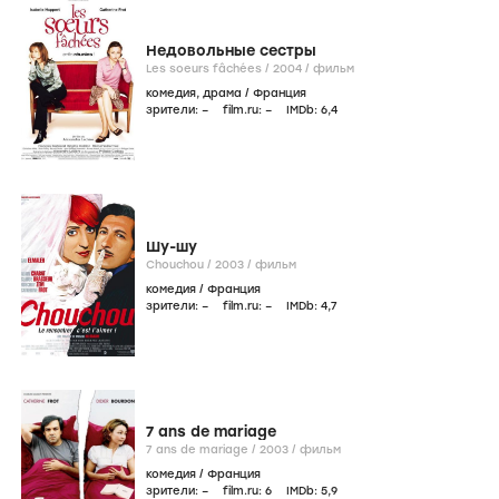
Недовольные сестры
Les soeurs fâchées /
2004
/
фильм
комедия
,
драма
/
Франция
зрители:
–
film.ru:
–
IMDb:
6
,4
Шу-шу
Chouchou /
2003
/
фильм
комедия
/
Франция
зрители:
–
film.ru:
–
IMDb:
4
,7
7 ans de mariage
7 ans de mariage /
2003
/
фильм
комедия
/
Франция
зрители:
–
film.ru:
6
IMDb:
5
,9