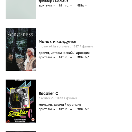
триллер
/
Бельгия
зрители:
–
film.ru:
–
IMDb:
–
Монах и колдунья
moine et la sorcière /
1987
/
фильм
драма
,
исторический
/
Франция
зрители:
–
film.ru:
–
IMDb:
6
,5
Escalier C
Escalier C /
1985
/
фильм
комедия
,
драма
/
Франция
зрители:
–
film.ru:
–
IMDb:
6
,3