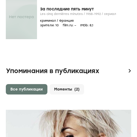
За последние пять минут
Les cinq dernières minutes /
1958-1992
/
сериал
криминал
/
Франция
зрители:
10
film.ru:
–
IMDb:
8
,1
Упоминания в публикациях
icon
Все публикации
Моменты
(2)