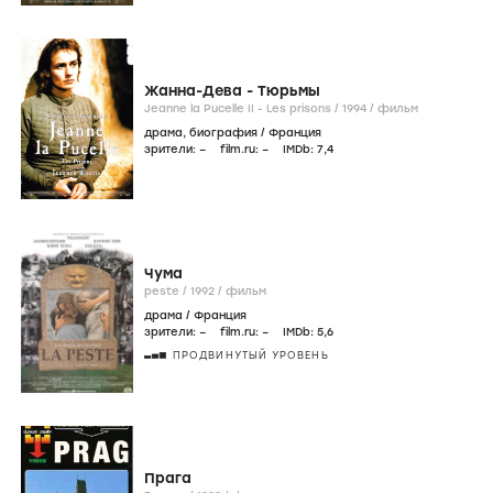
Жанна-Дева - Тюрьмы
Jeanne la Pucelle II - Les prisons /
1994
/
фильм
драма
,
биография
/
Франция
зрители:
–
film.ru:
–
IMDb:
7
,4
Чума
peste /
1992
/
фильм
драма
/
Франция
зрители:
–
film.ru:
–
IMDb:
5
,6
ПРОДВИНУТЫЙ УРОВЕНЬ
Прага