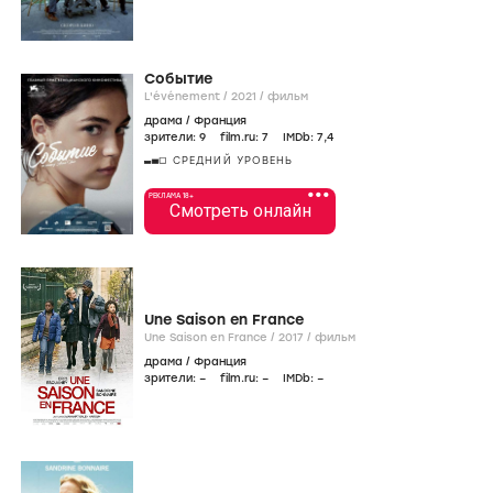
Событие
L'événement /
2021
/
фильм
драма
/
Франция
зрители:
9
film.ru:
7
IMDb:
7
,4
СРЕДНИЙ УРОВЕНЬ
•••
РЕКЛАМА 18+
Смотреть онлайн
Une Saison en France
Une Saison en France /
2017
/
фильм
драма
/
Франция
зрители:
–
film.ru:
–
IMDb:
–