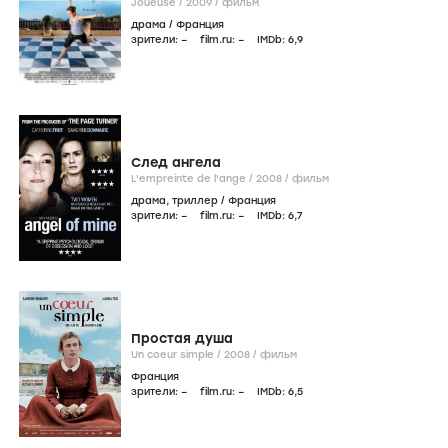
Joueuse /
2009
/
фильм
драма
/
Франция
зрители:
–
film.ru:
–
IMDb:
6
,9
След ангела
L'empreinte de l'ange /
2008
/
фильм
драма
,
триллер
/
Франция
зрители:
–
film.ru:
–
IMDb:
6
,7
Простая душа
Un coeur simple /
2008
/
фильм
Франция
зрители:
–
film.ru:
–
IMDb:
6
,5