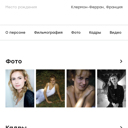
Место рождения
Клермон-Ферран, Франция
О персоне
Фильмография
Фото
Кадры
Видео
Фото
icon
Кадры
icon