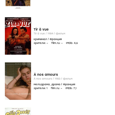
Tir à vue
Tir à vue /
1984
/
фильм
криминал
/
Франция
зрители:
–
film.ru:
–
IMDb:
4
,6
À nos amours
À nos amours /
1983
/
фильм
мелодрама
,
драма
/
Франция
зрители:
1
film.ru:
–
IMDb:
7
,1