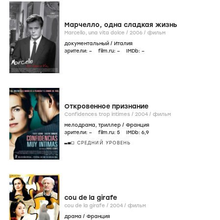
Марчелло, одна сладкая жизнь
Marcello, una vita dolce /
2006
/
фильм
документальный
/
Италия
зрители:
–
film.ru:
–
IMDb:
–
Откровенное признание
Confidences trop intimes /
2004
/
фильм
мелодрама
,
триллер
/
Франция
зрители:
–
film.ru:
5
IMDb:
6
,9
СРЕДНИЙ УРОВЕНЬ
cou de la girafe
cou de la girafe /
2004
/
фильм
драма
/
Франция