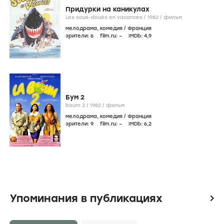
Придурки на каникулах
Les sous-doués en vacances /
1982
/
фильм
мелодрама
,
комедия
/
Франция
зрители:
6
film.ru:
–
IMDb:
4
,9
Бум 2
boum 2 /
1982
/
фильм
мелодрама
,
комедия
/
Франция
зрители:
9
film.ru:
–
IMDb:
6
,2
Упоминания в публикациях
icon