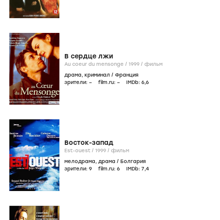
В сердце лжи
Au coeur du mensonge /
1999
/
фильм
драма
,
криминал
/
Франция
зрители:
–
film.ru:
–
IMDb:
6
,6
Восток-запад
Est-ouest /
1999
/
фильм
мелодрама
,
драма
/
Болгария
зрители:
9
film.ru:
6
IMDb:
7
,4