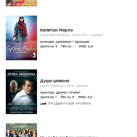
Капитан Марло
Capitaine Marleau /
2015-2017
/
сериал
комедия
,
криминал
/
Франция
зрители:
4
film.ru:
–
IMDb:
6
,8
Душа шпиона
Dusha shpiona /
2014
/
фильм
триллер
,
драма
/
Египет
зрители:
1
film.ru:
5
IMDb:
4
,9
ПРОДВИНУТЫЙ УРОВЕНЬ