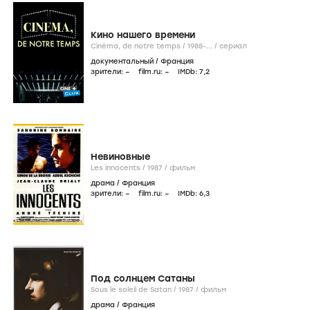
Кино нашего времени
Cinéma, de notre temps /
1988-...
/
сериал
документальный
/
Франция
зрители:
–
film.ru:
–
IMDb:
7
,2
Невиновные
Les innocents /
1987
/
фильм
драма
/
Франция
зрители:
–
film.ru:
–
IMDb:
6
,3
Под солнцем Сатаны
Sous le soleil de Satan /
1987
/
фильм
драма
/
Франция