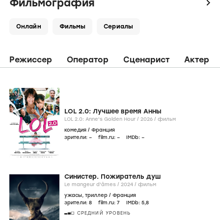
Фильмография
icon
Онлайн
Фильмы
Сериалы
Режиссер
Оператор
Сценарист
Актер
LOL 2.0: Лучшее время Анны
LOL 2.0: Anne's Golden Hour /
2026
/
фильм
комедия
/
Франция
зрители:
–
film.ru:
–
IMDb:
–
Синистер. Пожиратель душ
Le mangeur d'âmes /
2024
/
фильм
ужасы
,
триллер
/
Франция
зрители:
8
film.ru:
7
IMDb:
5
,8
СРЕДНИЙ УРОВЕНЬ