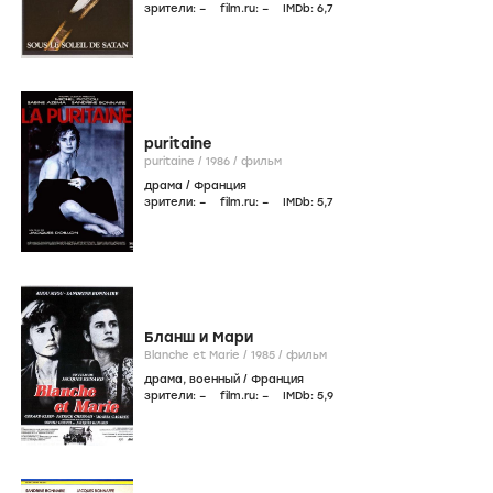
зрители:
–
film.ru:
–
IMDb:
6
,7
puritaine
puritaine /
1986
/
фильм
драма
/
Франция
зрители:
–
film.ru:
–
IMDb:
5
,7
Бланш и Мари
Blanche et Marie /
1985
/
фильм
драма
,
военный
/
Франция
зрители:
–
film.ru:
–
IMDb:
5
,9