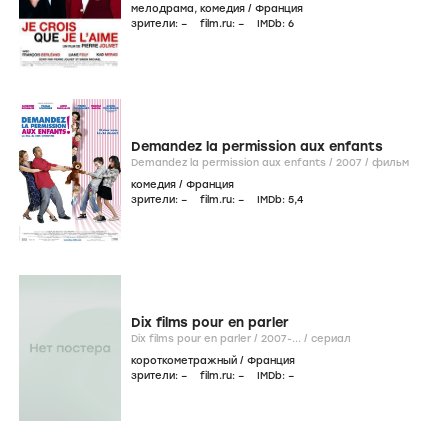
мелодрама
,
комедия
/
Франция
зрители:
–
film.ru:
–
IMDb:
6
Demandez la permission aux enfants
Demandez la permission aux enfants /
2007
/
фильм
комедия
/
Франция
зрители:
–
film.ru:
–
IMDb:
5
,4
Dix films pour en parler
Dix films pour en parler /
2007-...
/
сериал
короткометражный
/
Франция
зрители:
–
film.ru:
–
IMDb:
–