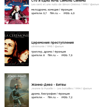
Сто и одна ночь Симона Синема
Les cent et une nuits de Simon Cinéma /
1995
/
фильм
мелодрама
,
комедия
/
Франция
зрители:
5
,7
film.ru:
–
IMDb:
6
,5
Церемония преступления
cérémonie /
1995
/
фильм
триллер
,
драма
/
Франция
зрители:
8
film.ru:
–
IMDb:
7
,5
Жанна-Дева - Битвы
Jeanne la Pucelle I - Les batailles /
1994
/
фильм
драма
,
биография
/
Франция
зрители:
–
film.ru:
–
IMDb:
7
,2