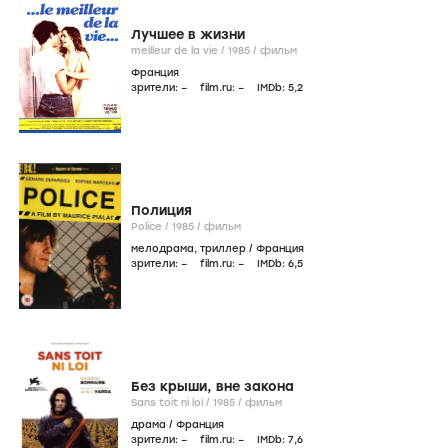
Лучшее в жизни
meilleur de la vie /
1985
/
фильм
Франция
зрители:
–
film.ru:
–
IMDb:
5
,2
Полиция
Police /
1985
/
фильм
мелодрама
,
триллер
/
Франция
зрители:
–
film.ru:
–
IMDb:
6
,5
Без крыши, вне закона
Sans toit ni loi /
1985
/
фильм
драма
/
Франция
зрители:
–
film.ru:
–
IMDb:
7
,6