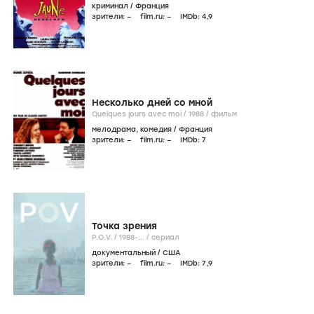
криминал
/
Франция
зрители:
–
film.ru:
–
IMDb:
4
,9
Несколько дней со мной
Quelques jours avec moi /
1988
/
фильм
мелодрама
,
комедия
/
Франция
зрители:
–
film.ru:
–
IMDb:
7
Точка зрения
P.O.V. /
1988-...
/
сериал
документальный
/
США
зрители:
–
film.ru:
–
IMDb:
7
,9