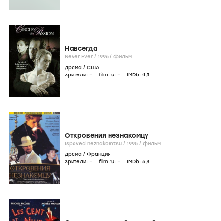
Навсегда
Never Ever /
1996
/
фильм
драма
/
США
зрители:
–
film.ru:
–
IMDb:
4
,5
Откровения незнакомцу
Ispoved neznakomtsu /
1995
/
фильм
драма
/
Франция
зрители:
–
film.ru:
–
IMDb:
5
,3