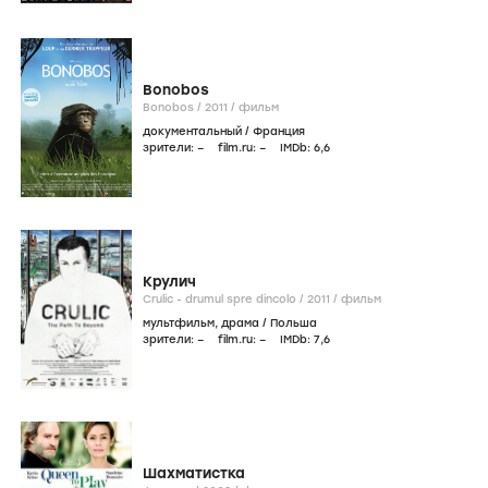
Bonobos
Bonobos /
2011
/
фильм
документальный
/
Франция
зрители:
–
film.ru:
–
IMDb:
6
,6
Крулич
Crulic - drumul spre dincolo /
2011
/
фильм
мультфильм
,
драма
/
Польша
зрители:
–
film.ru:
–
IMDb:
7
,6
Шахматистка