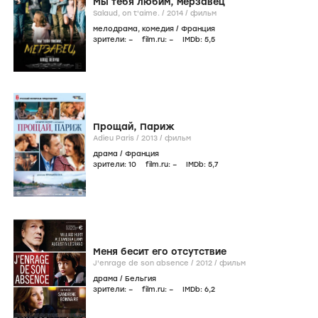
Мы тебя любим, мерзавец
Salaud, on t'aime. /
2014
/
фильм
мелодрама
,
комедия
/
Франция
зрители:
–
film.ru:
–
IMDb:
5
,5
Прощай, Париж
Adieu Paris /
2013
/
фильм
драма
/
Франция
зрители:
10
film.ru:
–
IMDb:
5
,7
Меня бесит его отсутствие
J'enrage de son absence /
2012
/
фильм
драма
/
Бельгия
зрители:
–
film.ru:
–
IMDb:
6
,2