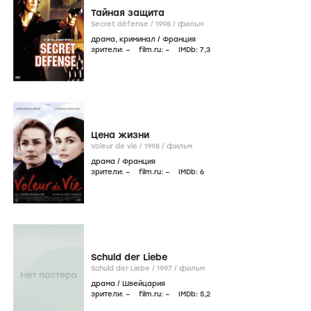
Тайная защита
Secret défense /
1998
/
фильм
драма
,
криминал
/
Франция
зрители:
–
film.ru:
–
IMDb:
7
,3
Цена жизни
Voleur de vie /
1998
/
фильм
драма
/
Франция
зрители:
–
film.ru:
–
IMDb:
6
Schuld der Liebe
Schuld der Liebe /
1997
/
фильм
драма
/
Швейцария
зрители:
–
film.ru:
–
IMDb:
5
,2