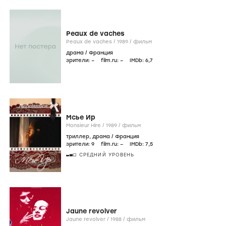
Peaux de vaches
Peaux de vaches /
1989
/
фильм
драма
/
Франция
зрители:
–
film.ru:
–
IMDb:
6
,7
Мсье Ир
Monsieur Hire /
1989
/
фильм
триллер
,
драма
/
Франция
зрители:
9
film.ru:
–
IMDb:
7
,5
СРЕДНИЙ УРОВЕНЬ
Jaune revolver
Jaune revolver /
1988
/
фильм