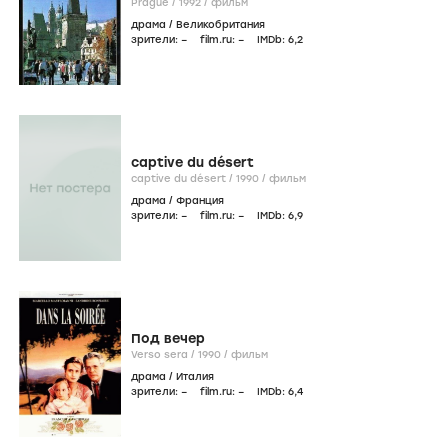
Prague /
1992
/
фильм
драма
/
Великобритания
зрители:
–
film.ru:
–
IMDb:
6
,2
captive du désert
captive du désert /
1990
/
фильм
драма
/
Франция
зрители:
–
film.ru:
–
IMDb:
6
,9
Под вечер
Verso sera /
1990
/
фильм
драма
/
Италия
зрители:
–
film.ru:
–
IMDb:
6
,4