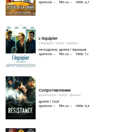
зрители:
–
film.ru:
–
IMDb:
6
,7
L'équipier
L'équipier /
2004
/
фильм
мелодрама
,
драма
/
Франция
зрители:
–
film.ru:
–
IMDb:
7
,1
Сопротивление
Resistance /
2003
/
фильм
драма
/
США
зрители:
–
film.ru:
–
IMDb:
5
,4