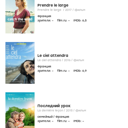
Prendre le large
Prendre le large /
2017
/
фильм
Франция
зрители:
–
film.ru:
–
IMDb:
6
,5
Le ciel attendra
Le ciel attendra /
2016
/
фильм
Франция
зрители:
–
film.ru:
–
IMDb:
6
,9
Последний урок
La dernière leçon /
2015
/
фильм
семейный
/
Франция
зрители:
–
film.ru:
–
IMDb:
–