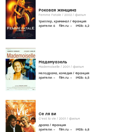
Роковая женщина
Femme Fatale /
2002
/
фильм
триллер
,
криминал
/
Франция
зрители:
6
film.ru:
–
IMDb:
6
,2
Мадемуазель
Mademoiselle /
2001
/
фильм
мелодрама
,
комедия
/
Франция
зрители:
–
film.ru:
–
IMDb:
6
,5
Се ля ви
C'est la vie /
2001
/
фильм
драма
/
Франция
зрители:
–
film.ru:
–
IMDb:
6
,8