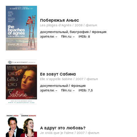
Побережья Аньес
Les plages d'Agnès /
2008
/
фильм
документальный
,
биография
/
Франция
зрители:
–
film.ru:
–
IMDb:
8
Ее зовут Сабина
Elle s'appelle Sabine /
2007
/
фильм
документальный
/
Франция
зрители:
–
film.ru:
–
IMDb:
7
,5
А вдруг это любовь?
Je crois que je l'aime /
2007
/
фильм