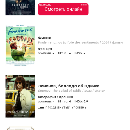
•••
РЕКЛАМА 18+
Смотреть онлайн
Финал
Finalement... ou La folie des sentiments /
2024
/
фильм
Франция
зрители:
–
film.ru:
–
IMDb:
–
Лимонов, баллада об Эдичке
Limonov: The Ballad of Eddie /
2023
/
фильм
биография
/
Франция
зрители:
–
film.ru:
4
IMDb:
5
,9
ПРОДВИНУТЫЙ УРОВЕНЬ