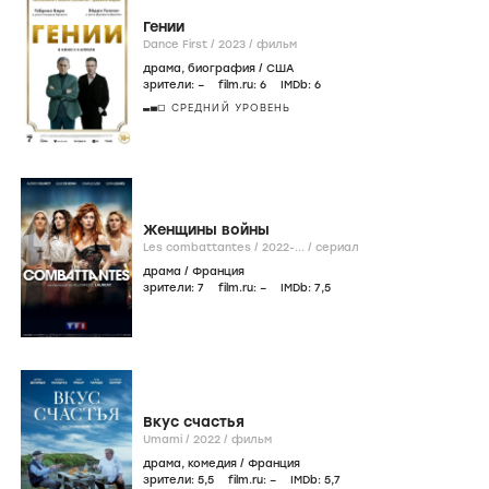
Гении
Dance First /
2023
/
фильм
драма
,
биография
/
США
зрители:
–
film.ru:
6
IMDb:
6
СРЕДНИЙ УРОВЕНЬ
Женщины войны
Les combattantes /
2022-...
/
сериал
драма
/
Франция
зрители:
7
film.ru:
–
IMDb:
7
,5
Вкус счастья
Umami /
2022
/
фильм
драма
,
комедия
/
Франция
зрители:
5
,5
film.ru:
–
IMDb:
5
,7