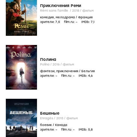
Приключения Реми
Rémi sans famille /
2018
/
фильм
комедия
,
мелодрама
/
Франция
зрители:
7
,5
film.ru:
–
IMDb:
7
,1
Полина
Polina /
2016
/
фильм
фэнтези
,
приключения
/
Бельгия
зрители:
–
film.ru:
–
IMDb:
4
,6
Бешеные
Enragés /
2015
/
фильм
боевик
/
Канада
зрители:
–
film.ru:
–
IMDb:
5
,8