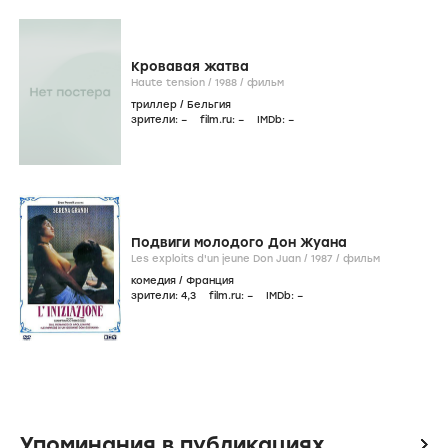
Кровавая жатва
Haute tension /
1988
/
фильм
триллер
/
Бельгия
зрители:
–
film.ru:
–
IMDb:
–
Подвиги молодого Дон Жуана
Les exploits d'un jeune Don Juan /
1987
/
фильм
комедия
/
Франция
зрители:
4
,3
film.ru:
–
IMDb:
–
Упоминания в публикациях
icon