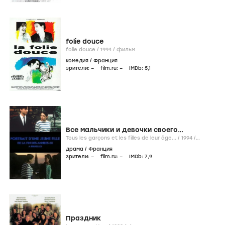
folie douce
folie douce /
1994
/
фильм
комедия
/
Франция
зрители:
–
film.ru:
–
IMDb:
5
,1
Все мальчики и девочки своего
возраста...
Tous les garçons et les filles de leur âge... /
1994
/
сериал
драма
/
Франция
зрители:
–
film.ru:
–
IMDb:
7
,9
Праздник