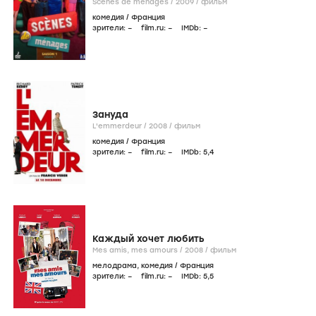
Scènes de ménages /
2009
/
фильм
комедия
/
Франция
зрители:
–
film.ru:
–
IMDb:
–
Зануда
L'emmerdeur /
2008
/
фильм
комедия
/
Франция
зрители:
–
film.ru:
–
IMDb:
5
,4
Каждый хочет любить
Mes amis, mes amours /
2008
/
фильм
мелодрама
,
комедия
/
Франция
зрители:
–
film.ru:
–
IMDb:
5
,5