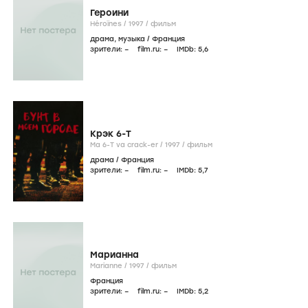
Героини
Héroïnes /
1997
/
фильм
драма
,
музыка
/
Франция
зрители:
–
film.ru:
–
IMDb:
5
,6
Крэк 6-Т
Ma 6-T va crack-er /
1997
/
фильм
драма
/
Франция
зрители:
–
film.ru:
–
IMDb:
5
,7
Марианна
Marianne /
1997
/
фильм
Франция
зрители:
–
film.ru:
–
IMDb:
5
,2