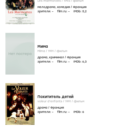
Les marmottes /
1993
/
фильм
мелодрама
,
комедия
/
Франция
зрители:
–
film.ru:
–
IMDb:
5
,2
Мима
Mima /
1991
/
фильм
драма
,
криминал
/
Франция
зрители:
–
film.ru:
–
IMDb:
6
,3
Похититель детей
voleur d'enfants /
1991
/
фильм
драма
/
Франция
зрители:
–
film.ru:
–
IMDb:
6