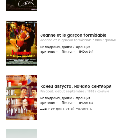
Jeanne et le garçon formidable
Jeanne et le garçon formidable /
1998
/
фильм
мелодрама
,
драма
/
Франция
зрители:
–
film.ru:
–
IMDb:
6
,4
Конец августа, начало сентября
Fin août, début septembre /
1998
/
фильм
мелодрама
,
драма
/
Франция
зрители:
–
film.ru:
–
IMDb:
6
,8
ПРОДВИНУТЫЙ УРОВЕНЬ