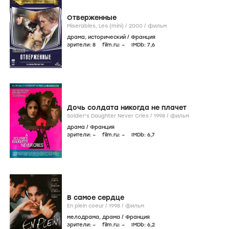
Отверженные
Miserables, Les (mini) /
2000
/
фильм
драма
,
исторический
/
Франция
зрители:
8
film.ru:
–
IMDb:
7
,6
Дочь солдата никогда не плачет
Soldier's Daughter Never Cries /
1998
/
фильм
драма
/
Франция
зрители:
–
film.ru:
–
IMDb:
6
,7
В самое сердце
En plein coeur /
1998
/
фильм
мелодрама
,
драма
/
Франция
зрители:
–
film.ru:
–
IMDb:
6
,2