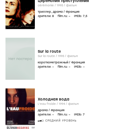
Церемония преступления
cérémonie /
1995
/
фильм
триллер
,
драма
/
Франция
зрители:
8
film.ru:
–
IMDb:
7
,5
Sur la route
Sur la route /
1995
/
фильм
короткометражный
/
Франция
зрители:
–
film.ru:
–
IMDb:
–
Холодная вода
L'eau froide /
1994
/
фильм
драма
/
Франция
зрители:
–
film.ru:
–
IMDb:
7
СРЕДНИЙ УРОВЕНЬ