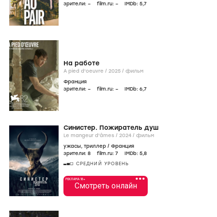
зрители:
–
film.ru:
–
IMDb:
5
,7
На работе
A pied d'oeuvre /
2025
/
фильм
Франция
зрители:
–
film.ru:
–
IMDb:
6
,7
Синистер. Пожиратель душ
Le mangeur d'âmes /
2024
/
фильм
ужасы
,
триллер
/
Франция
зрители:
8
film.ru:
7
IMDb:
5
,8
СРЕДНИЙ УРОВЕНЬ
•••
РЕКЛАМА 18+
Смотреть онлайн