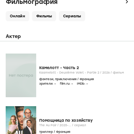
Фильмография
icon
Онлайн
Фильмы
Сериалы
Актер
Камелотт - Часть 2
Kaamelott - Deuxième Volet - Partie 2 /
2026
/
фильм
фэнтези
,
приключения
/
Франция
зрители:
–
film.ru:
–
IMDb:
–
Помощница по хозяйству
The Au Pair /
2025-...
/
сериал
триллер
/
Франция