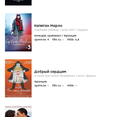
Капитан Марло
Capitaine Marleau /
2015-2017
/
сериал
комедия
,
криминал
/
Франция
зрители:
4
film.ru:
–
IMDb:
6
,8
Добрый сердцем
À votre bon coeur Mesdames /
2013
/
фильм
Франция
зрители:
–
film.ru:
–
IMDb:
–