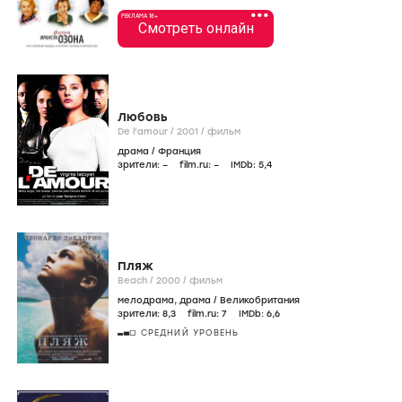
•••
РЕКЛАМА 18+
Смотреть онлайн
Любовь
De l'amour /
2001
/
фильм
драма
/
Франция
зрители:
–
film.ru:
–
IMDb:
5
,4
Пляж
Beach /
2000
/
фильм
мелодрама
,
драма
/
Великобритания
зрители:
8
,3
film.ru:
7
IMDb:
6
,6
СРЕДНИЙ УРОВЕНЬ