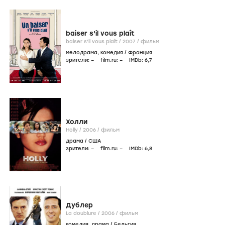
baiser s'il vous plaît
baiser s'il vous plaît /
2007
/
фильм
мелодрама
,
комедия
/
Франция
зрители:
–
film.ru:
–
IMDb:
6
,7
Холли
Holly /
2006
/
фильм
драма
/
США
зрители:
–
film.ru:
–
IMDb:
6
,8
Дублер
La doublure /
2006
/
фильм
комедия
,
драма
/
Бельгия