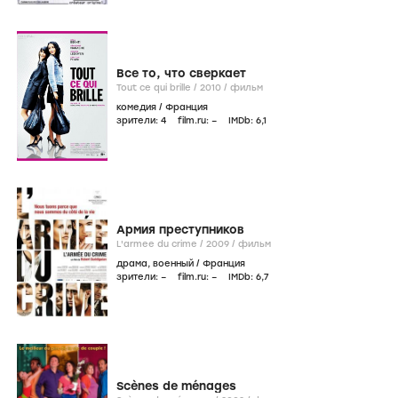
Все то, что сверкает
Tout ce qui brille /
2010
/
фильм
комедия
/
Франция
зрители:
4
film.ru:
–
IMDb:
6
,1
Армия преступников
L'armee du crime /
2009
/
фильм
драма
,
военный
/
Франция
зрители:
–
film.ru:
–
IMDb:
6
,7
Scènes de ménages