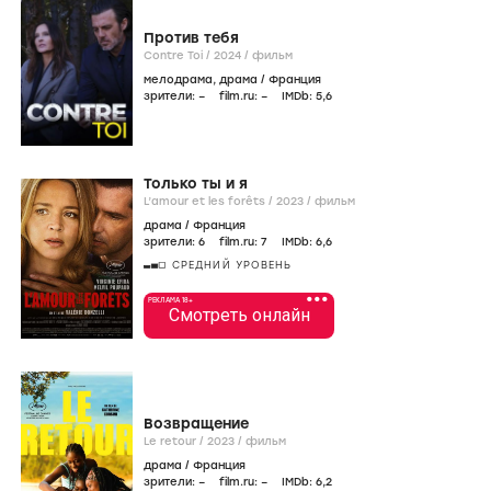
Против тебя
Contre Toi /
2024
/
фильм
мелодрама
,
драма
/
Франция
зрители:
–
film.ru:
–
IMDb:
5
,6
Только ты и я
L’amour et les forêts /
2023
/
фильм
драма
/
Франция
зрители:
6
film.ru:
7
IMDb:
6
,6
СРЕДНИЙ УРОВЕНЬ
•••
РЕКЛАМА 18+
Смотреть онлайн
Возвращение
Le retour /
2023
/
фильм
драма
/
Франция
зрители:
–
film.ru:
–
IMDb:
6
,2