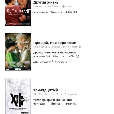
Другая жизнь
Une autre vie /
2013
/
фильм
зрители:
–
film.ru:
–
IMDb:
5
,4
Прощай, моя королева!
Les adieux a la reine /
2012
/
фильм
драма
,
исторический
/
Франция
зрители:
3
,8
film.ru:
–
IMDb:
6
,2
СРЕДНИЙ УРОВЕНЬ
Тринадцатый
XIII: The Series /
2011-...
/
сериал
триллер
,
криминал
/
Канада
зрители:
–
film.ru:
–
IMDb:
6
,4