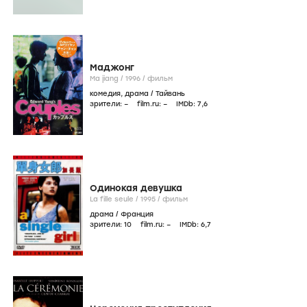
Маджонг
Ma jiang /
1996
/
фильм
комедия
,
драма
/
Тайвань
зрители:
–
film.ru:
–
IMDb:
7
,6
Одинокая девушка
La fille seule /
1995
/
фильм
драма
/
Франция
зрители:
10
film.ru:
–
IMDb:
6
,7