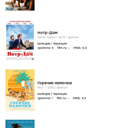
Нотр-Дам
Notre Dame /
2019
/
фильм
комедия
/
Франция
зрители:
4
film.ru:
–
IMDb:
5
,4
Горячие мамочки
MILF /
2018
/
фильм
комедия
/
Франция
зрители:
1
film.ru:
–
IMDb:
4
,9