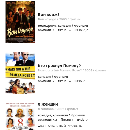
Бон вояж!
Bon voyage /
2003
/
фильм
мелодрама
,
комедия
/
Франция
зрители:
7
film.ru:
–
IMDb:
6
,7
Кто грохнул Памелу?
Mais qui a tué Pamela Rose? /
2003
/
фильм
комедия
/
Франция
зрители:
–
film.ru:
–
IMDb:
6
8 женщин
8 femmes /
2002
/
фильм
комедия
,
криминал
/
Франция
зрители:
7
,3
film.ru:
7
IMDb:
7
НАЧАЛЬНЫЙ УРОВЕНЬ