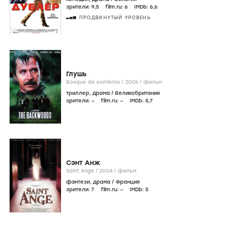
зрители:
9
,5
film.ru:
6
IMDb:
6
,6
ПРОДВИНУТЫЙ УРОВЕНЬ
Глушь
Bosque de sombras /
2006
/
фильм
триллер
,
драма
/
Великобритания
зрители:
–
film.ru:
–
IMDb:
5
,7
Сэнт Анж
Saint Ange /
2004
/
фильм
фэнтези
,
драма
/
Франция
зрители:
7
film.ru:
–
IMDb:
5