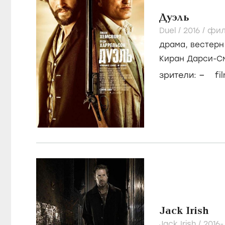
Дуэль
Duel /
2016
/
фил
драма
,
вестерн
Киран Дарси-С
Коэн
–
зрители:
fi
Jack Irish
Jack Irish /
2016-.