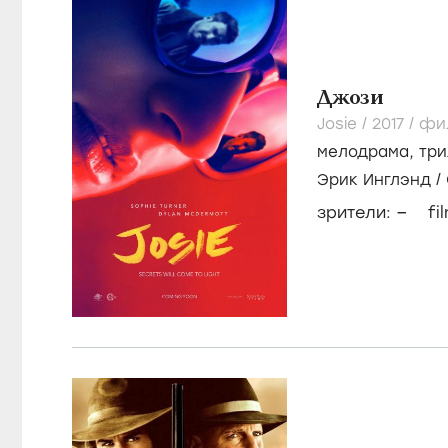
Джози
Josie /
2017
/
фи
мелодрама
,
тр
Эрик Инглэнд
/
–
зрители:
fi