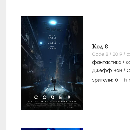
Код 8
Code 8 /
2019
/
ф
фантастика
/
К
Джефф Чан
/
С
Амелл
6
зрители:
fi