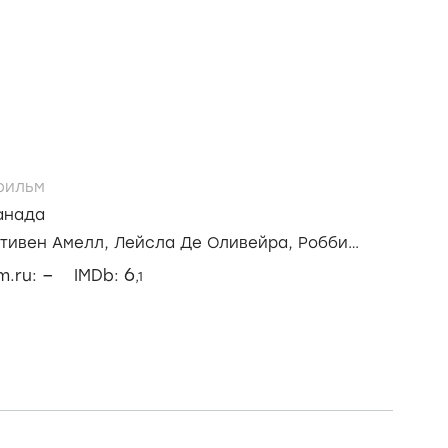
ильм
анада
тивен Амелл,
Лейсла Де Оливейра,
Робби
–
6
lm.ru:
IMDb:
,1