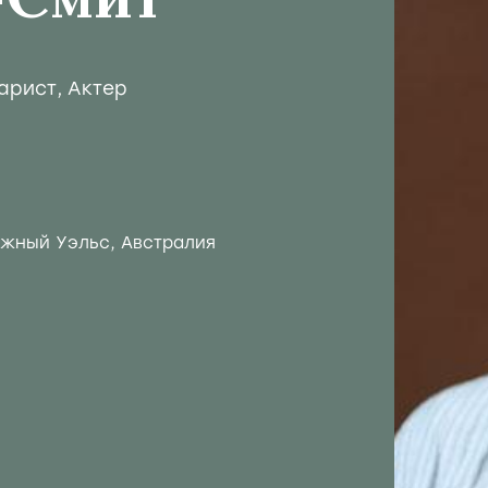
-Смит
арист
,
Актер
Южный Уэльс, Австралия