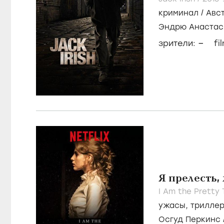
криминал
/
Авс
Эндрю Анастас
Педерсен
–
зрители:
fi
Я прелесть,
I Am the Pretty 
ужасы
,
трилле
Осгуд Перкинс