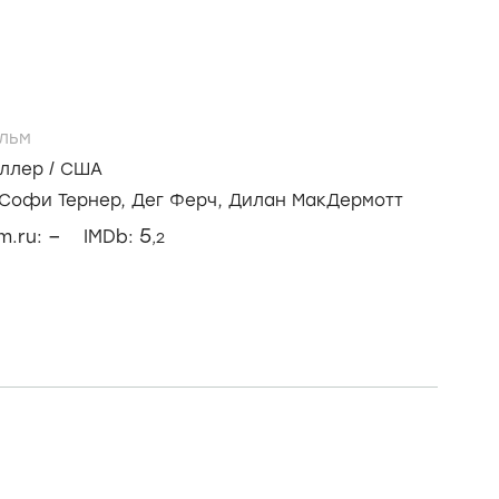
льм
иллер
/
США
Софи Тернер,
Дег Ферч,
Дилан МакДермотт
–
5
lm.ru:
IMDb:
,2