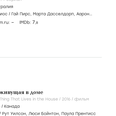
тралия
иос
/
Гай Пирс,
Марта Дасселдорп,
Аарон
–
7
lm.ru:
IMDb:
,8
 живущая в доме
Thing That Lives in the House /
2016
/
фильм
р
/
Канада
/
Рут Уилсон,
Люси Бойнтон,
Паула Прентисс