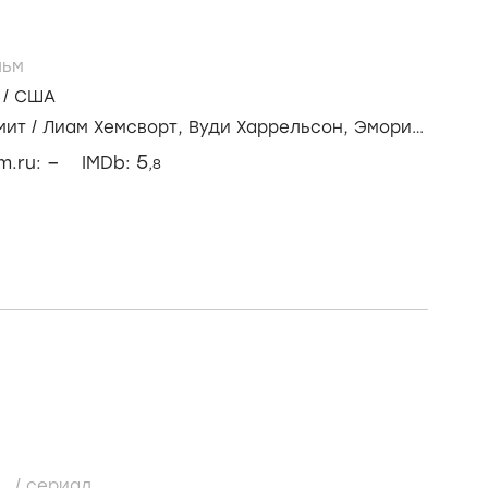
ьм
/
США
мит
/
Лиам Хемсворт,
Вуди Харрельсон,
Эмори
–
5
lm.ru:
IMDb:
,8
..
/
сериал