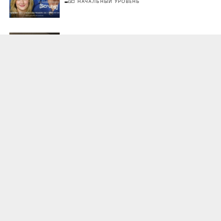
НАЧАЛЬНЫЙ УРОВЕНЬ
Эд
Ed /
2000-2004
/
сериал
комедия
,
драма
/
США
зрители:
–
film.ru:
–
IMDb:
7
,6
Город пришельцев
Roswell /
1999-2002
/
сериал
мелодрама
,
драма
/
США
зрители:
–
film.ru:
–
IMDb:
7
,5