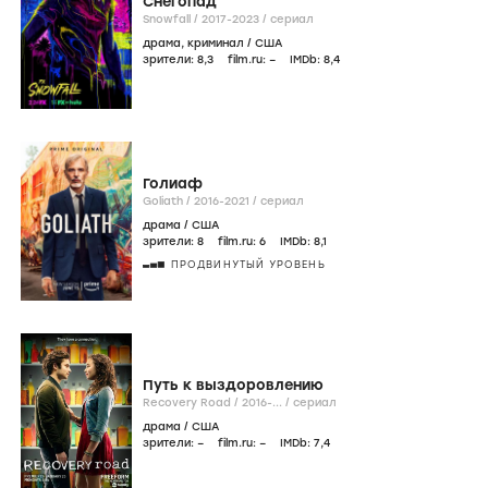
Снегопад
Snowfall /
2017-2023
/
сериал
драма
,
криминал
/
США
зрители:
8
,3
film.ru:
–
IMDb:
8
,4
Голиаф
Goliath /
2016-2021
/
сериал
драма
/
США
зрители:
8
film.ru:
6
IMDb:
8
,1
ПРОДВИНУТЫЙ УРОВЕНЬ
Путь к выздоровлению
Recovery Road /
2016-...
/
сериал
драма
/
США
зрители:
–
film.ru:
–
IMDb:
7
,4