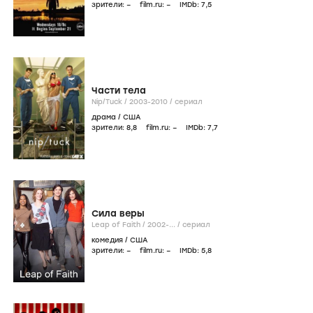
зрители:
–
film.ru:
–
IMDb:
7
,5
Части тела
Nip/Tuck /
2003-2010
/
сериал
драма
/
США
зрители:
8
,8
film.ru:
–
IMDb:
7
,7
Сила веры
Leap of Faith /
2002-...
/
сериал
комедия
/
США
зрители:
–
film.ru:
–
IMDb:
5
,8