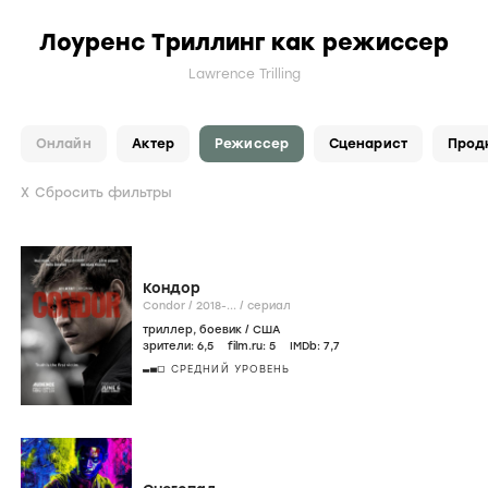
Лоуренс Триллинг как режиссер
Lawrence Trilling
Онлайн
Актер
Режиссер
Сценарист
Прод
Сбросить фильтры
Кондор
Condor /
2018-...
/
сериал
триллер
,
боевик
/
США
зрители:
6
,5
film.ru:
5
IMDb:
7
,7
СРЕДНИЙ УРОВЕНЬ