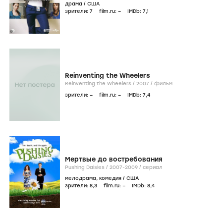
драма
/
США
зрители:
7
film.ru:
–
IMDb:
7
,1
Reinventing the Wheelers
Reinventing the Wheelers /
2007
/
фильм
зрители:
–
film.ru:
–
IMDb:
7
,4
Мертвые до востребования
Pushing Daisies /
2007-2009
/
сериал
мелодрама
,
комедия
/
США
зрители:
8
,3
film.ru:
–
IMDb:
8
,4