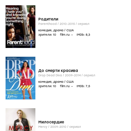
Родители
Parenthood /
2010-2015
/
сериал
комедия
,
драма
/
США
зрители:
10
film.ru:
–
IMDb:
8
,3
До смерти красива
Drop Dead Diva /
2009-2014
/
сериал
комедия
,
драма
/
США
зрители:
10
film.ru:
–
IMDb:
7
,5
Милосердие
Mercy /
2009-2010
/
сериал