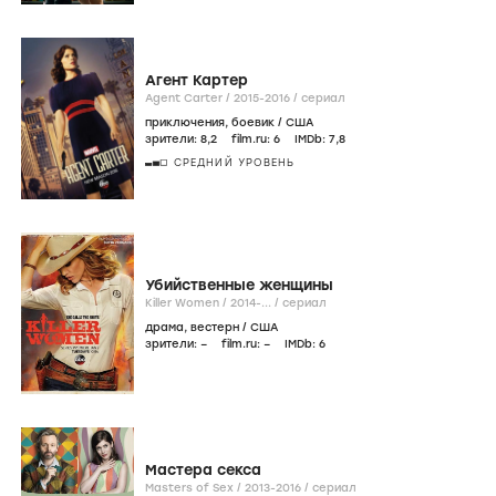
Агент Картер
Agent Carter /
2015-2016
/
сериал
приключения
,
боевик
/
США
зрители:
8
,2
film.ru:
6
IMDb:
7
,8
СРЕДНИЙ УРОВЕНЬ
Убийственные женщины
Killer Women /
2014-...
/
сериал
драма
,
вестерн
/
США
зрители:
–
film.ru:
–
IMDb:
6
Мастера секса
Masters of Sex /
2013-2016
/
сериал