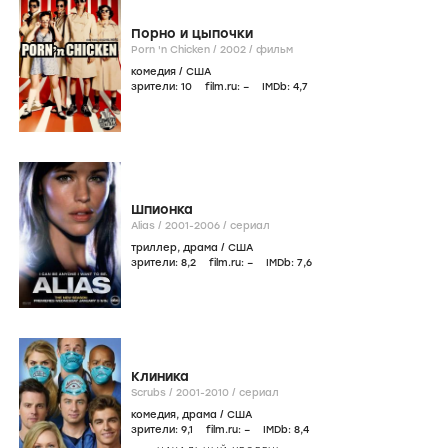
Порно и цыпочки
Porn 'n Chicken /
2002
/
фильм
комедия
/
США
зрители:
10
film.ru:
–
IMDb:
4
,7
Шпионка
Alias /
2001-2006
/
сериал
триллер
,
драма
/
США
зрители:
8
,2
film.ru:
–
IMDb:
7
,6
Клиника
Scrubs /
2001-2010
/
сериал
комедия
,
драма
/
США
зрители:
9
,1
film.ru:
–
IMDb:
8
,4