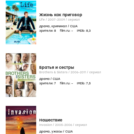
Жизнь как приговор
Life /
2007-2009
/
сериал
драма
,
криминал
/
США
зрители:
8
film.ru:
–
IMDb:
8
,3
Братья и сестры
Brothers & Sisters /
2006-2011
/
сериал
драма
/
США
зрители:
7
film.ru:
–
IMDb:
7
,5
Нашествие
Invasion /
2005-2006
/
сериал
драма
,
ужасы
/
США