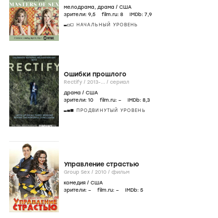
мелодрама
,
драма
/
США
зрители:
9
,5
film.ru:
8
IMDb:
7
,9
НАЧАЛЬНЫЙ УРОВЕНЬ
Ошибки прошлого
Rectify /
2013-...
/
сериал
драма
/
США
зрители:
10
film.ru:
–
IMDb:
8
,3
ПРОДВИНУТЫЙ УРОВЕНЬ
Управление страстью
Group Sex /
2010
/
фильм
комедия
/
США
зрители:
–
film.ru:
–
IMDb:
5