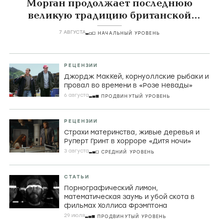
Морган продолжает последнюю
великую традицию британской
комедии
7 АВГУСТА
НАЧАЛЬНЫЙ УРОВЕНЬ
РЕЦЕНЗИИ
Джордж МакКей, корнуоллские рыбаки и
провал во времени в «Розе Невады»
6 августа
ПРОДВИНУТЫЙ УРОВЕНЬ
РЕЦЕНЗИИ
Страхи материнства, живые деревья и
Руперт Гринт в хорроре «Дитя ночи»
3 августа
СРЕДНИЙ УРОВЕНЬ
СТАТЬИ
Порнографический лимон,
математическая заумь и убой скота в
фильмах Холлиса Фрэмптона
29 июля
ПРОДВИНУТЫЙ УРОВЕНЬ