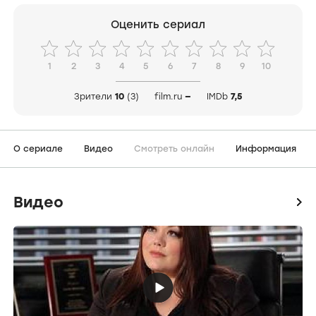
Оценить сериал
1
2
3
4
5
6
7
8
9
10
Зрители
10
(3)
film.ru
—
IMDb
7,5
О сериале
Видео
Смотреть онлайн
Информация
Видео
icon