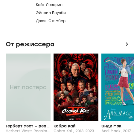
Кейт Леверинг
Эйприл Боулби
Джош Стэмберг
От режиссера
icon
Герберт Уэст — реаниматор
Кобра Кай
Энди Мэк
Herbert West: Reanimator,
Cobra Kai ,
2026
2018-2023
Andi Mack,
2017-.