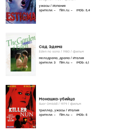
ужасы
/
Испания
зрители:
–
film.ru:
–
IMDb:
5
,4
Сад Эдема
Eden no sono /
1980
/
фильм
мелодрама
,
драма
/
Италия
зрители:
3
film.ru:
–
IMDb:
6
,1
Монашка-убийца
Suor Omicidi /
1979
/
фильм
триллер
,
ужасы
/
Италия
зрители:
–
film.ru:
–
IMDb:
5