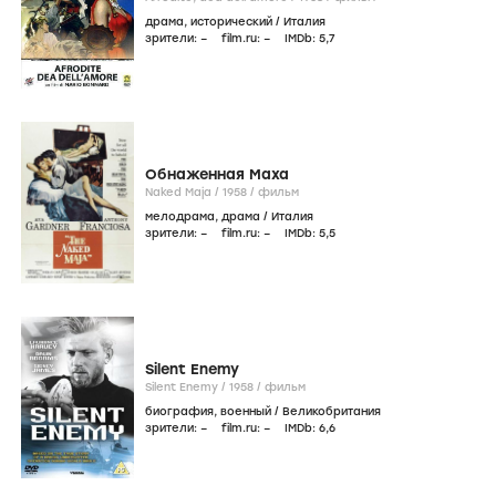
драма
,
исторический
/
Италия
зрители:
–
film.ru:
–
IMDb:
5
,7
Обнаженная Маха
Naked Maja /
1958
/
фильм
мелодрама
,
драма
/
Италия
зрители:
–
film.ru:
–
IMDb:
5
,5
Silent Enemy
Silent Enemy /
1958
/
фильм
биография
,
военный
/
Великобритания
зрители:
–
film.ru:
–
IMDb:
6
,6