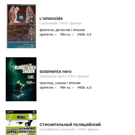
L'umanoide
L'umanoide /
1979
/
фильм
фэнтези
,
детектив
/
Италия
зрители:
–
film.ru:
–
IMDb:
3
,9
Solamente nero
Solamente nero /
1978
/
фильм
триллер
,
ужасы
/
Италия
зрители:
–
film.ru:
–
IMDb:
6
,3
Стеснительный полицейский
Un poliziotto scomodo /
1978
/
фильм