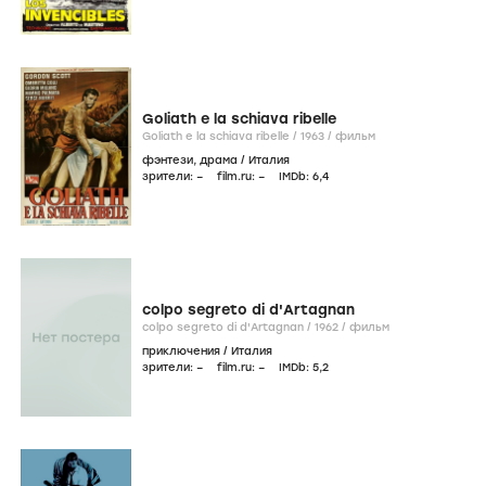
Goliath e la schiava ribelle
Goliath e la schiava ribelle /
1963
/
фильм
фэнтези
,
драма
/
Италия
зрители:
–
film.ru:
–
IMDb:
6
,4
colpo segreto di d'Artagnan
colpo segreto di d'Artagnan /
1962
/
фильм
приключения
/
Италия
зрители:
–
film.ru:
–
IMDb:
5
,2