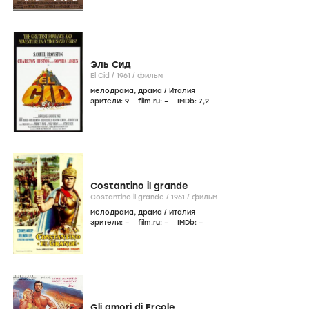
Эль Сид
El Cid /
1961
/
фильм
мелодрама
,
драма
/
Италия
зрители:
9
film.ru:
–
IMDb:
7
,2
Costantino il grande
Costantino il grande /
1961
/
фильм
мелодрама
,
драма
/
Италия
зрители:
–
film.ru:
–
IMDb:
–
Gli amori di Ercole