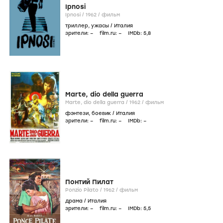
Ipnosi
Ipnosi /
1962
/
фильм
триллер
,
ужасы
/
Италия
зрители:
–
film.ru:
–
IMDb:
5
,8
Marte, dio della guerra
Marte, dio della guerra /
1962
/
фильм
фэнтези
,
боевик
/
Италия
зрители:
–
film.ru:
–
IMDb:
–
Понтий Пилат
Ponzio Pilato /
1962
/
фильм
драма
/
Италия
зрители:
–
film.ru:
–
IMDb:
5
,5