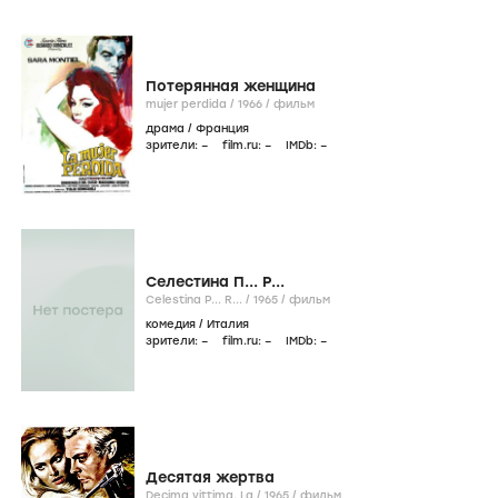
Потерянная женщина
mujer perdida /
1966
/
фильм
драма
/
Франция
зрители:
–
film.ru:
–
IMDb:
–
Селестина П... Р...
Celestina P... R... /
1965
/
фильм
комедия
/
Италия
зрители:
–
film.ru:
–
IMDb:
–
Десятая жертва
Decima vittima, La /
1965
/
фильм