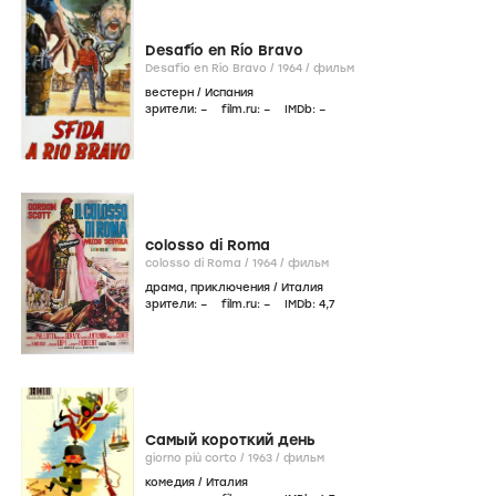
Desafío en Río Bravo
Desafío en Río Bravo /
1964
/
фильм
вестерн
/
Испания
зрители:
–
film.ru:
–
IMDb:
–
colosso di Roma
colosso di Roma /
1964
/
фильм
драма
,
приключения
/
Италия
зрители:
–
film.ru:
–
IMDb:
4
,7
Самый короткий день
giorno più corto /
1963
/
фильм
комедия
/
Италия