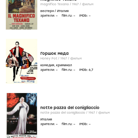
magnifico Texano /
1967
/
фильм
вестерн
/
Италия
зрители:
–
film.ru:
–
IMDb:
–
Горшок меда
Honey Pot /
1967
/
фильм
комедия
,
криминал
зрители:
–
film.ru:
–
IMDb:
6
,7
notte pazza del conigliaccio
notte pazza del conigliaccio /
1967
/
фильм
Италия
зрители:
–
film.ru:
–
IMDb:
–