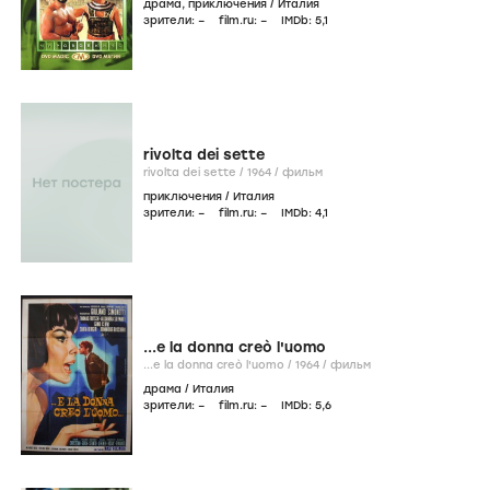
драма
,
приключения
/
Италия
зрители:
–
film.ru:
–
IMDb:
5
,1
rivolta dei sette
rivolta dei sette /
1964
/
фильм
приключения
/
Италия
зрители:
–
film.ru:
–
IMDb:
4
,1
...e la donna creò l'uomo
...e la donna creò l'uomo /
1964
/
фильм
драма
/
Италия
зрители:
–
film.ru:
–
IMDb:
5
,6