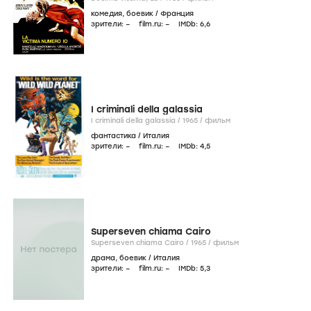
комедия
,
боевик
/
Франция
зрители:
–
film.ru:
–
IMDb:
6
,6
I criminali della galassia
I criminali della galassia /
1965
/
фильм
фантастика
/
Италия
зрители:
–
film.ru:
–
IMDb:
4
,5
Superseven chiama Cairo
Superseven chiama Cairo /
1965
/
фильм
драма
,
боевик
/
Италия
зрители:
–
film.ru:
–
IMDb:
5
,3