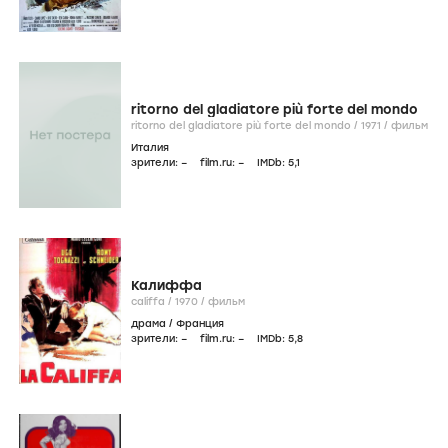
ritorno del gladiatore più forte del mondo
ritorno del gladiatore più forte del mondo /
1971
/
фильм
Италия
зрители:
–
film.ru:
–
IMDb:
5
,1
Калиффа
califfa /
1970
/
фильм
драма
/
Франция
зрители:
–
film.ru:
–
IMDb:
5
,8