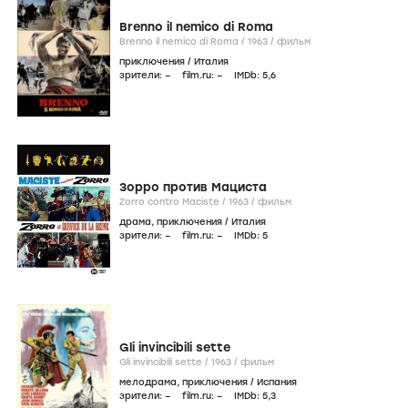
Brenno il nemico di Roma
Brenno il nemico di Roma /
1963
/
фильм
приключения
/
Италия
зрители:
–
film.ru:
–
IMDb:
5
,6
Зорро против Мациста
Zorro contro Maciste /
1963
/
фильм
драма
,
приключения
/
Италия
зрители:
–
film.ru:
–
IMDb:
5
Gli invincibili sette
Gli invincibili sette /
1963
/
фильм
мелодрама
,
приключения
/
Испания
зрители:
–
film.ru:
–
IMDb:
5
,3