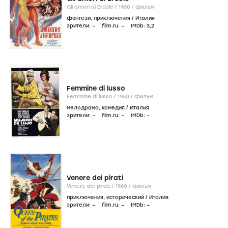
Gli amori di Ercole /
1960
/
фильм
фэнтези
,
приключения
/
Италия
зрители:
–
film.ru:
–
IMDb:
3
,2
Femmine di lusso
Femmine di lusso /
1960
/
фильм
мелодрама
,
комедия
/
Италия
зрители:
–
film.ru:
–
IMDb:
–
Venere dei pirati
Venere dei pirati /
1960
/
фильм
приключения
,
исторический
/
Италия
зрители:
–
film.ru:
–
IMDb:
–