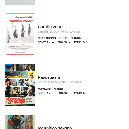
Camille 2000
Camille 2000 /
1969
/
фильм
мелодрама
,
драма
/
Италия
зрители:
–
film.ru:
–
IMDb:
5
,7
Неистовый
Lo scatenato /
1968
/
фильм
комедия
/
Италия
зрители:
–
film.ru:
–
IMDb:
6
,4
magnifico Texano