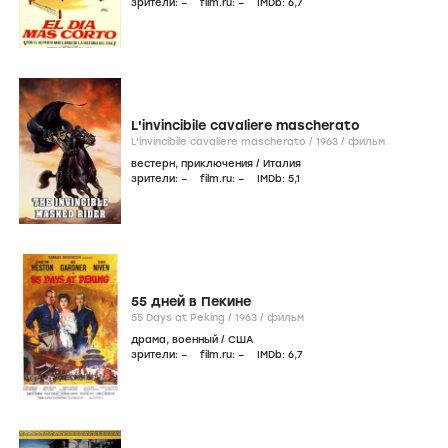
зрители:
–
film.ru:
–
IMDb:
6
,7
L'invincibile cavaliere mascherato
L'invincibile cavaliere mascherato /
1963
/
фильм
вестерн
,
приключения
/
Италия
зрители:
–
film.ru:
–
IMDb:
5
,1
55 дней в Пекине
55 Days at Peking /
1963
/
фильм
драма
,
военный
/
США
зрители:
–
film.ru:
–
IMDb:
6
,7