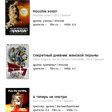
Macchie solari
Macchie solari /
1975
/
фильм
драма
,
ужасы
/
Италия
зрители:
–
film.ru:
–
IMDb:
5
,9
Секретный дневник женской тюрьмы
Diario segreto da un carcere femminile /
1973
/
фильм
драма
,
криминал
/
Италия
зрители:
–
film.ru:
–
IMDb:
4
,7
А теперь не смотри
Don't Look Now /
1973
/
фильм
триллер
,
драма
/
Великобритания
зрители:
9
,3
film.ru:
–
IMDb:
7
,1