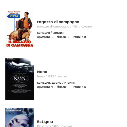
ragazzo di campagna
ragazzo di campagna /
1984
/
фильм
комедия
/
Италия
зрители:
–
film.ru:
–
IMDb:
6
,8
Nana
Nana /
1983
/
фильм
комедия
,
драма
/
Италия
зрители:
9
film.ru:
–
IMDb:
4
,5
Estigma
Estigma /
1980
/
фильм