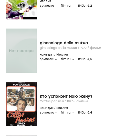
Италия
зрители:
–
film.ru:
–
IMDb:
6
,2
ginecologo della mutua
ginecologo della mutua /
1977
/
фильм
комедия
/
Италия
зрители:
–
film.ru:
–
IMDb:
4
,5
Кто успокоит мою жену?
Cattivi pensieri /
1976
/
фильм
комедия
/
Италия
зрители:
–
film.ru:
–
IMDb:
5
,4