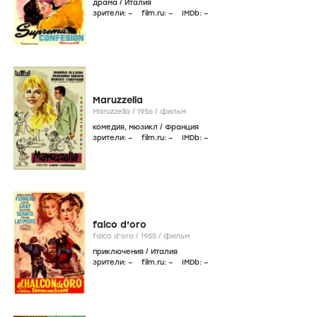
драма
/
Италия
зрители:
–
film.ru:
–
IMDb:
–
Maruzzella
Maruzzella /
1956
/
фильм
комедия
,
мюзикл
/
Франция
зрители:
–
film.ru:
–
IMDb:
–
falco d'oro
falco d'oro /
1955
/
фильм
приключения
/
Италия
зрители:
–
film.ru:
–
IMDb:
–