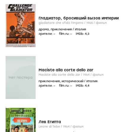
Гладиатор, бросивший вызов империи
gladiatore che sfidò l'impero /
1965
/
фильм
драма
,
приключения
/
Италия
зрители:
–
film.ru:
–
IMDb:
4
,3
Maciste alla corte dello zar
Maciste alla corte dello zar /
1964
/
фильм
приключения
,
исторический
/
Италия
зрители:
–
film.ru:
–
IMDb:
4
,4
Лев Египта
Leone di Tebe /
1964
/
фильм