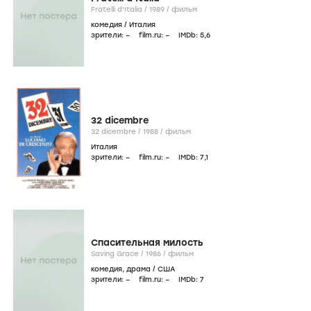
Fratelli d'Italia /
1989
/
фильм
комедия
/
Италия
зрители:
–
film.ru:
–
IMDb:
5
,6
32 dicembre
32 dicembre /
1988
/
фильм
Италия
зрители:
–
film.ru:
–
IMDb:
7
,1
Спасительная милость
Saving Grace /
1986
/
фильм
комедия
,
драма
/
США
зрители:
–
film.ru:
–
IMDb:
7