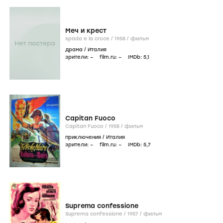
Меч и крест
spada e la croce /
1958
/
фильм
драма
/
Италия
зрители:
–
film.ru:
–
IMDb:
5
,1
Capitan Fuoco
Capitan Fuoco /
1958
/
фильм
приключения
/
Италия
зрители:
–
film.ru:
–
IMDb:
5
,7
Suprema confessione
Suprema confessione /
1957
/
фильм