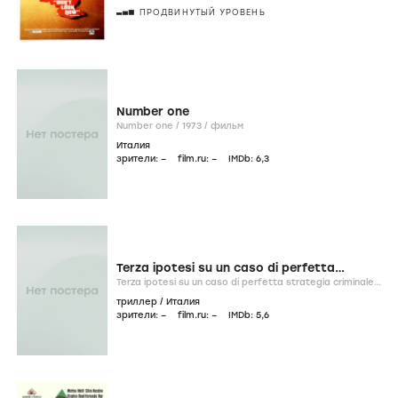
ПРОДВИНУТЫЙ УРОВЕНЬ
Number one
Number one /
1973
/
фильм
Италия
зрители:
–
film.ru:
–
IMDb:
6
,3
Terza ipotesi su un caso di perfetta
strategia criminale
Terza ipotesi su un caso di perfetta strategia criminale /
1972
/
фильм
триллер
/
Италия
зрители:
–
film.ru:
–
IMDb:
5
,6