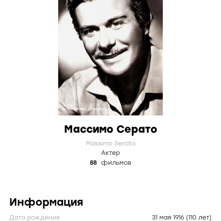
Массимо Серато
Massimo Serato
Актер
88
фильмов
Информация
Дата рождения
31 мая 1916
(110 лет)