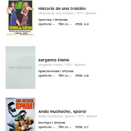
Historia de una traición
Historia de una traición /
1971
/
фильм
триллер
/
Испания
зрители:
–
film.ru:
–
IMDb:
6
,4
sergente Klems
sergente Klems /
1971
/
фильм
приключения
/
Италия
зрители:
–
film.ru:
–
IMDb:
6
,8
Anda muchacho, spara!
Anda muchacho, spara! /
1971
/
фильм
вестерн
/
Италия
зрители:
–
film.ru:
–
IMDb:
6
,7