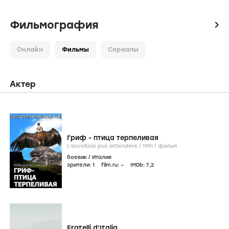
Фильмография
icon
Онлайн
Фильмы
Сериалы
Актер
Гриф - птица терпеливая
L'avvoltoio può attendere /
1991
/
фильм
боевик
/
Италия
зрители:
1
film.ru:
–
IMDb:
7
,2
Fratelli d'Italia