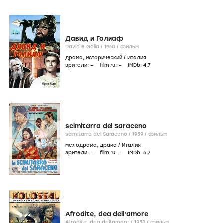
Давид и Голиаф
David e Golia /
1960
/
фильм
драма
,
исторический
/
Италия
зрители:
–
film.ru:
–
IMDb:
4
,7
scimitarra del Saraceno
scimitarra del Saraceno /
1959
/
фильм
мелодрама
,
драма
/
Италия
зрители:
–
film.ru:
–
IMDb:
5
,7
Afrodite, dea dell'amore
Afrodite, dea dell'amore /
1958
/
фильм