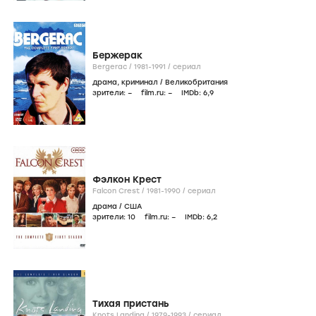
Бержерак
Bergerac /
1981-1991
/
сериал
драма
,
криминал
/
Великобритания
зрители:
–
film.ru:
–
IMDb:
6
,9
Фэлкон Крест
Falcon Crest /
1981-1990
/
сериал
драма
/
США
зрители:
10
film.ru:
–
IMDb:
6
,2
Тихая пристань
Knots Landing /
1979-1993
/
сериал