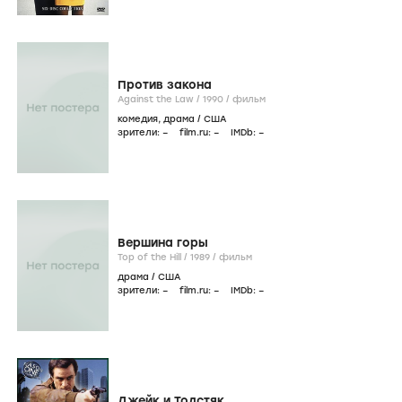
Против закона
Against the Law /
1990
/
фильм
комедия
,
драма
/
США
зрители:
–
film.ru:
–
IMDb:
–
Вершина горы
Top of the Hill /
1989
/
фильм
драма
/
США
зрители:
–
film.ru:
–
IMDb:
–
Джейк и Толстяк