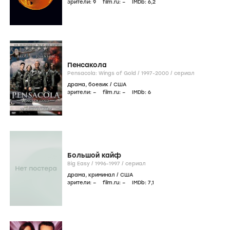
зрители:
9
film.ru:
–
IMDb:
6
,2
Пенсакола
Pensacola: Wings of Gold /
1997-2000
/
сериал
драма
,
боевик
/
США
зрители:
–
film.ru:
–
IMDb:
6
Большой кайф
Big Easy /
1996-1997
/
сериал
драма
,
криминал
/
США
зрители:
–
film.ru:
–
IMDb:
7
,1