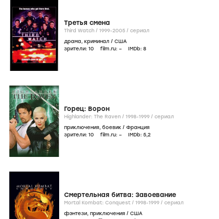
Третья смена
Third Watch /
1999-2005
/
сериал
драма
,
криминал
/
США
зрители:
10
film.ru:
–
IMDb:
8
Горец: Ворон
Highlander: The Raven /
1998-1999
/
сериал
приключения
,
боевик
/
Франция
зрители:
10
film.ru:
–
IMDb:
5
,2
Смертельная битва: Завоевание
Mortal Kombat: Conquest /
1998-1999
/
сериал
фэнтези
,
приключения
/
США