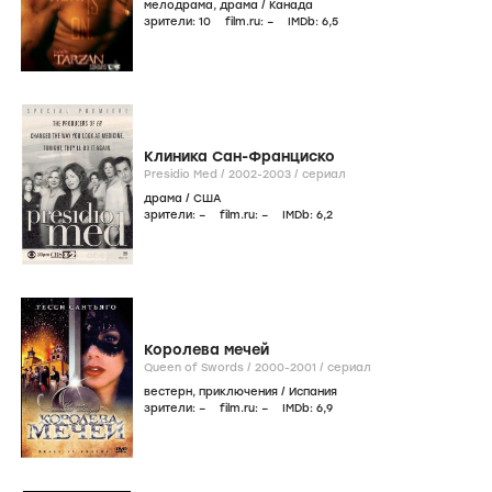
мелодрама
,
драма
/
Канада
зрители:
10
film.ru:
–
IMDb:
6
,5
Клиника Сан-Франциско
Presidio Med /
2002-2003
/
сериал
драма
/
США
зрители:
–
film.ru:
–
IMDb:
6
,2
Королева мечей
Queen of Swords /
2000-2001
/
сериал
вестерн
,
приключения
/
Испания
зрители:
–
film.ru:
–
IMDb:
6
,9