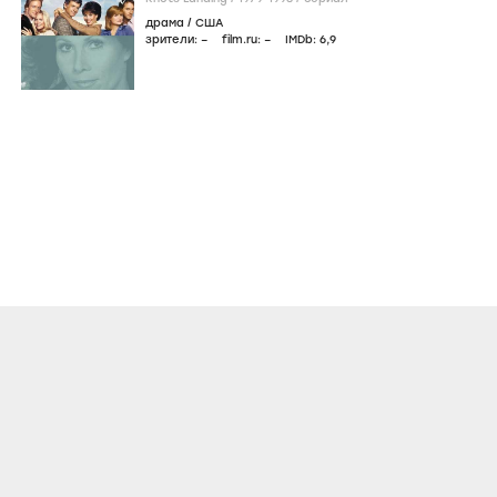
драма
/
США
зрители:
–
film.ru:
–
IMDb:
6
,9