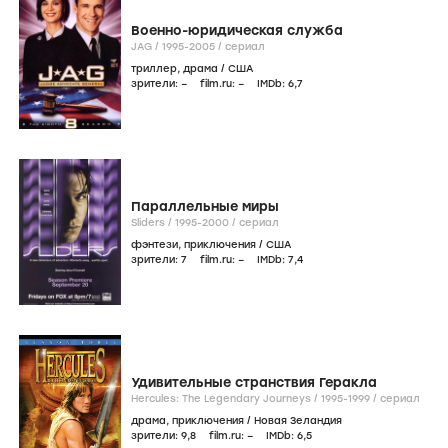
Военно-юридическая служба
JAG /
1995-2005
/
сериал
триллер
,
драма
/
США
зрители:
–
film.ru:
–
IMDb:
6
,7
Параллельные миры
Sliders /
1995-2000
/
сериал
фэнтези
,
приключения
/
США
зрители:
7
film.ru:
–
IMDb:
7
,4
Удивительные странствия Геракла
Hercules: The Legendary Journeys /
1995-1999
/
сериал
драма
,
приключения
/
Новая Зеландия
зрители:
9
,8
film.ru:
–
IMDb:
6
,5