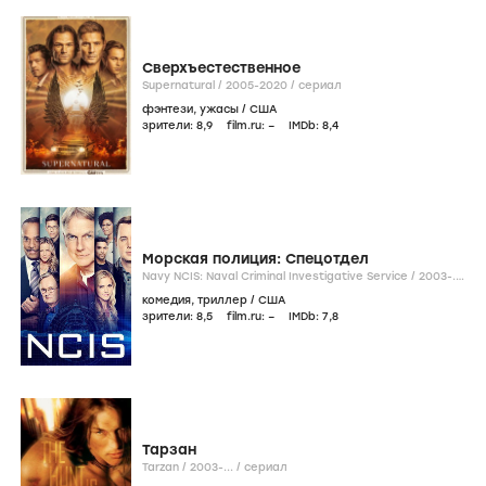
Сверхъестественное
Supernatural /
2005-2020
/
сериал
фэнтези
,
ужасы
/
США
зрители:
8
,9
film.ru:
–
IMDb:
8
,4
Морская полиция: Cпецотдел
Navy NCIS: Naval Criminal Investigative Service /
2003-...
/
сериал
комедия
,
триллер
/
США
зрители:
8
,5
film.ru:
–
IMDb:
7
,8
Тарзан
Tarzan /
2003-...
/
сериал