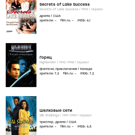
Secrets of Lake Success
Secrets of Lake Success /
1993
/
сериал
драма
/
США
зрители:
–
film.ru:
–
IMDb:
6
,1
Горец
Highlander /
1992-1998
/
сериал
фэнтези
,
приключения
/
Канада
зрители:
7
,3
film.ru:
–
IMDb:
7
,2
Шелковые сети
Silk Stalkings /
1991-1999
/
сериал
триллер
,
драма
/
США
зрители:
–
film.ru:
–
IMDb:
6
,5