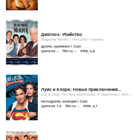
Диагноз: Убийство
Diagnosis Murder /
1993-2001
/
сериал
драма
,
криминал
/
США
зрители:
–
film.ru:
–
IMDb:
6
,8
Луис и Кларк: Новые приключения
Супермена
Lois & Clark: The New Adventures of Superman /
1993-
1997
/
сериал
мелодрама
,
комедия
/
США
зрители:
7
,5
film.ru:
–
IMDb:
6
,7