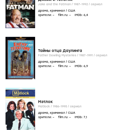
Jake and the Fatman /
1987-1992
/
сериал
драма
,
криминал
/
США
зрители:
–
film.ru:
–
IMDb:
6
,4
Тайны отца Даулинга
Father Dowling Mysteries /
1987-1991
/
сериал
драма
,
криминал
/
США
зрители:
–
film.ru:
–
IMDb:
6
,9
Мэтлок
Matlock /
1986-1995
/
сериал
драма
,
криминал
/
США
зрители:
–
film.ru:
–
IMDb:
7
,1