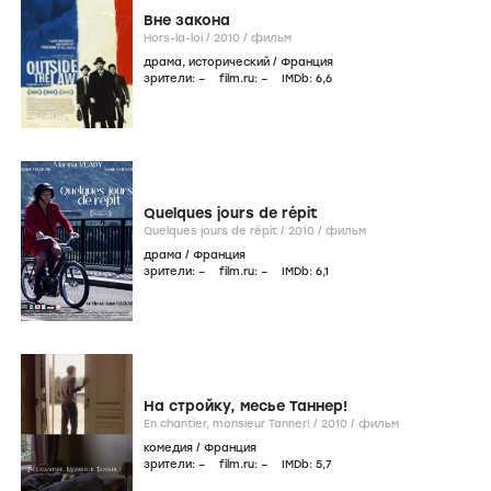
Вне закона
Hors-la-loi /
2010
/
фильм
драма
,
исторический
/
Франция
зрители:
–
film.ru:
–
IMDb:
6
,6
Quelques jours de répit
Quelques jours de répit /
2010
/
фильм
драма
/
Франция
зрители:
–
film.ru:
–
IMDb:
6
,1
На стройку, месье Таннер!
En chantier, monsieur Tanner! /
2010
/
фильм
комедия
/
Франция
зрители:
–
film.ru:
–
IMDb:
5
,7