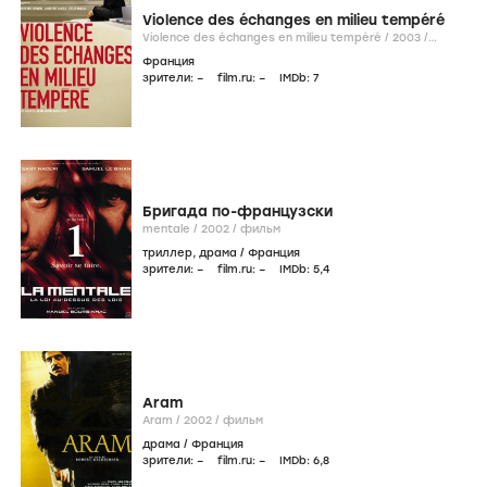
Violence des échanges en milieu tempéré
Violence des échanges en milieu tempéré /
2003
/
фильм
Франция
зрители:
–
film.ru:
–
IMDb:
7
Бригада по-французски
mentale /
2002
/
фильм
триллер
,
драма
/
Франция
зрители:
–
film.ru:
–
IMDb:
5
,4
Aram
Aram /
2002
/
фильм
драма
/
Франция
зрители:
–
film.ru:
–
IMDb:
6
,8