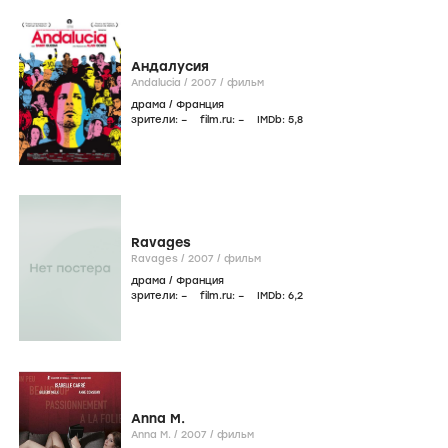
Андалусия
Andalucia /
2007
/
фильм
драма
/
Франция
зрители:
–
film.ru:
–
IMDb:
5
,8
Ravages
Ravages /
2007
/
фильм
драма
/
Франция
зрители:
–
film.ru:
–
IMDb:
6
,2
Anna M.
Anna M. /
2007
/
фильм