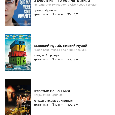
Я счастлив, что моя мать жива
I'm Glad that My Mother Is Alive /
2009
/
фильм
драма
/
Франция
зрители:
–
film.ru:
–
IMDb:
6
,7
Высокий музей, низкий музей
Musée haut, musée bas /
2008
/
фильм
комедия
/
Франция
зрители:
–
film.ru:
–
IMDb:
5
,4
Отпетые мошенники
Ca$h /
2008
/
фильм
комедия
,
триллер
/
Франция
зрители:
8
film.ru:
–
IMDb:
5
,9