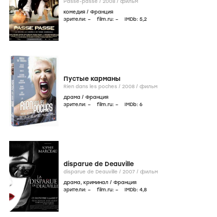
Passe-passe /
2008
/
фильм
комедия
/
Франция
зрители:
–
film.ru:
–
IMDb:
5
,2
Пустые карманы
Rien dans les poches /
2008
/
фильм
драма
/
Франция
зрители:
–
film.ru:
–
IMDb:
6
disparue de Deauville
disparue de Deauville /
2007
/
фильм
драма
,
криминал
/
Франция
зрители:
–
film.ru:
–
IMDb:
4
,8