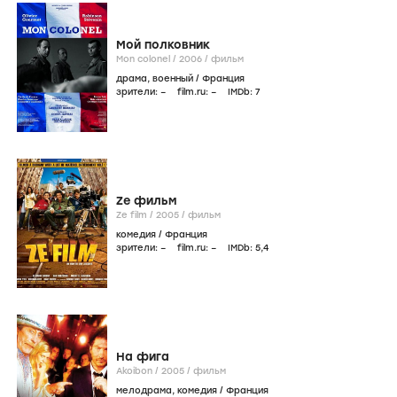
Мой полковник
Mon colonel /
2006
/
фильм
драма
,
военный
/
Франция
зрители:
–
film.ru:
–
IMDb:
7
Ze фильм
Ze film /
2005
/
фильм
комедия
/
Франция
зрители:
–
film.ru:
–
IMDb:
5
,4
На фига
Akoibon /
2005
/
фильм
мелодрама
,
комедия
/
Франция