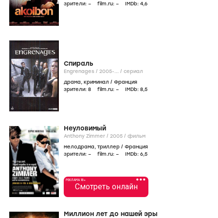
зрители:
–
film.ru:
–
IMDb:
4
,6
Спираль
Engrenages /
2005-...
/
сериал
драма
,
криминал
/
Франция
зрители:
8
film.ru:
–
IMDb:
8
,5
Неуловимый
Anthony Zimmer /
2005
/
фильм
мелодрама
,
триллер
/
Франция
зрители:
–
film.ru:
–
IMDb:
6
,5
•••
РЕКЛАМА 18+
Смотреть онлайн
Миллион лет до нашей эры