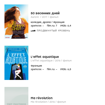
50 весенних дней
Aurore /
2017
/
фильм
комедия
,
драма
/
Франция
зрители:
–
film.ru:
7
IMDb:
6
,4
ПРОДВИНУТЫЙ УРОВЕНЬ
L'effet aquatique
L'effet aquatique /
2016
/
фильм
Франция
зрители:
–
film.ru:
–
IMDb:
6
,5
Ma révolution
Ma révolution /
2016
/
фильм