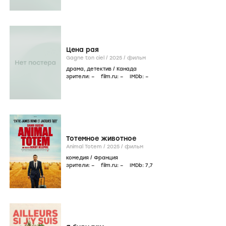
Цена рая
Gagne ton ciel /
2025
/
фильм
драма
,
детектив
/
Канада
зрители:
–
film.ru:
–
IMDb:
–
Тотемное животное
Animal Totem /
2025
/
фильм
комедия
/
Франция
зрители:
–
film.ru:
–
IMDb:
7
,7