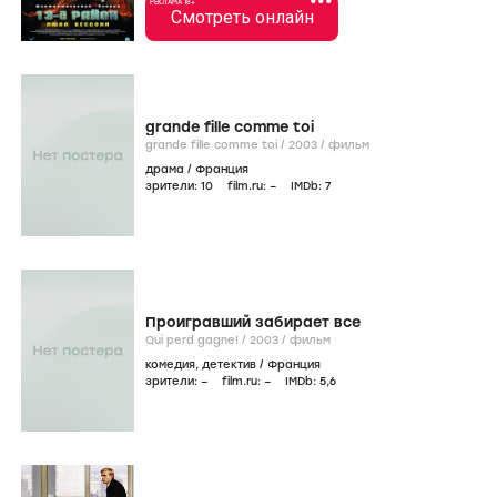
•••
РЕКЛАМА 18+
Смотреть онлайн
grande fille comme toi
grande fille comme toi /
2003
/
фильм
драма
/
Франция
зрители:
10
film.ru:
–
IMDb:
7
Проигравший забирает все
Qui perd gagne! /
2003
/
фильм
комедия
,
детектив
/
Франция
зрители:
–
film.ru:
–
IMDb:
5
,6