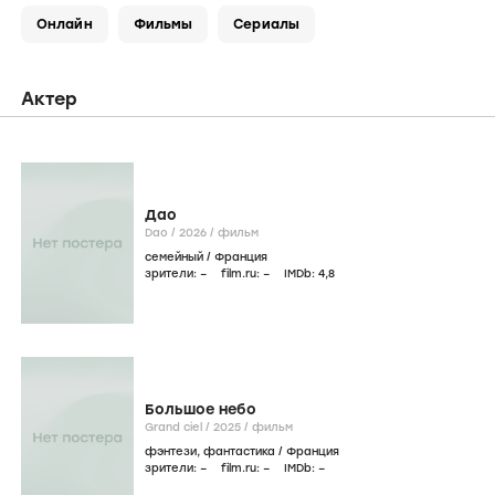
Онлайн
Фильмы
Сериалы
Актер
Дао
Dao /
2026
/
фильм
семейный
/
Франция
зрители:
–
film.ru:
–
IMDb:
4
,8
Большое небо
Grand ciel /
2025
/
фильм
фэнтези
,
фантастика
/
Франция
зрители:
–
film.ru:
–
IMDb:
–