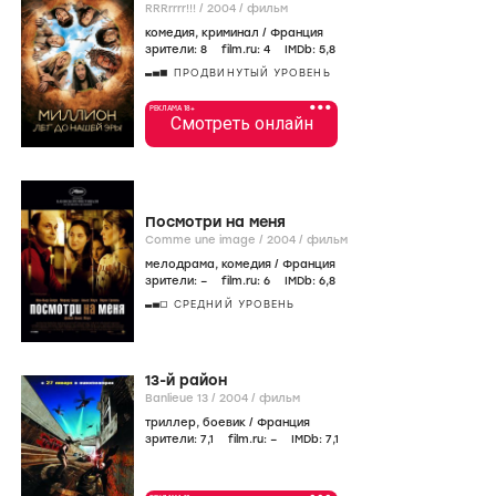
RRRrrrr!!! /
2004
/
фильм
комедия
,
криминал
/
Франция
зрители:
8
film.ru:
4
IMDb:
5
,8
ПРОДВИНУТЫЙ УРОВЕНЬ
•••
РЕКЛАМА 18+
Смотреть онлайн
Посмотри на меня
Comme une image /
2004
/
фильм
мелодрама
,
комедия
/
Франция
зрители:
–
film.ru:
6
IMDb:
6
,8
СРЕДНИЙ УРОВЕНЬ
13-й район
Banlieue 13 /
2004
/
фильм
триллер
,
боевик
/
Франция
зрители:
7
,1
film.ru:
–
IMDb:
7
,1