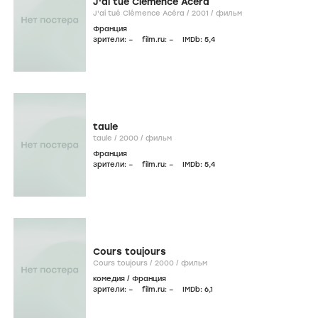
J'ai tué Clémence Acéra
J'ai tué Clémence Acéra /
2001
/
фильм
Франция
зрители:
–
film.ru:
–
IMDb:
5
,4
taule
taule /
2000
/
фильм
Франция
зрители:
–
film.ru:
–
IMDb:
5
,4
Cours toujours
Cours toujours /
2000
/
фильм
комедия
/
Франция
зрители:
–
film.ru:
–
IMDb:
6
,1