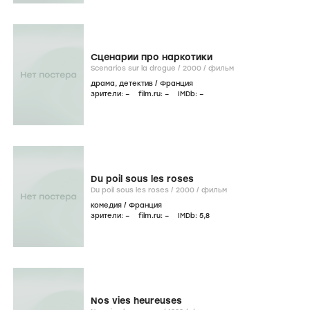
Сценарии про наркотики
Scenarios sur la drogue /
2000
/
фильм
драма
,
детектив
/
Франция
зрители:
–
film.ru:
–
IMDb:
–
Du poil sous les roses
Du poil sous les roses /
2000
/
фильм
комедия
/
Франция
зрители:
–
film.ru:
–
IMDb:
5
,8
Nos vies heureuses