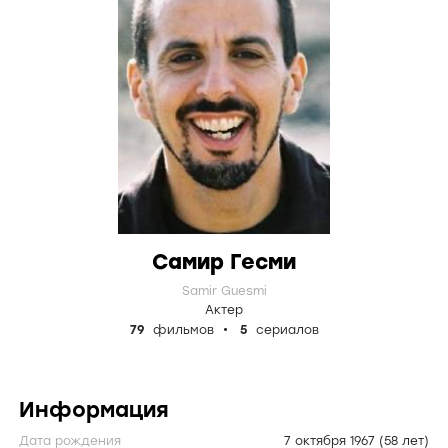
Самир Гесми
Samir Guesmi
Актер
79
фильмов
5
сериалов
Информация
Дата рождения
7 октября 1967
(58 лет)