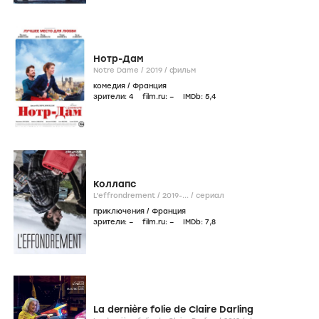
Нотр-Дам
Notre Dame /
2019
/
фильм
комедия
/
Франция
зрители:
4
film.ru:
–
IMDb:
5
,4
Коллапс
L’effrondrement /
2019-...
/
сериал
приключения
/
Франция
зрители:
–
film.ru:
–
IMDb:
7
,8
La dernière folie de Claire Darling