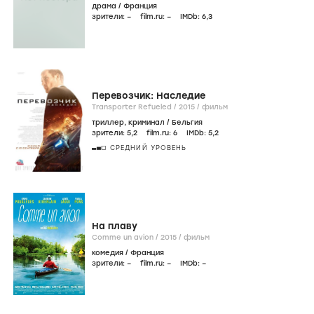
драма
/
Франция
зрители:
–
film.ru:
–
IMDb:
6
,3
Перевозчик: Наследие
Transporter Refueled /
2015
/
фильм
триллер
,
криминал
/
Бельгия
зрители:
5
,2
film.ru:
6
IMDb:
5
,2
СРЕДНИЙ УРОВЕНЬ
На плаву
Comme un avion /
2015
/
фильм
комедия
/
Франция
зрители:
–
film.ru:
–
IMDb:
–