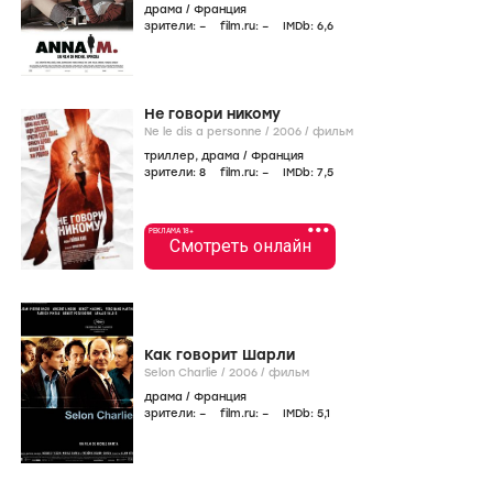
драма
/
Франция
зрители:
–
film.ru:
–
IMDb:
6
,6
Не говори никому
Ne le dis а personne /
2006
/
фильм
триллер
,
драма
/
Франция
зрители:
8
film.ru:
–
IMDb:
7
,5
•••
РЕКЛАМА 18+
Смотреть онлайн
Как говорит Шарли
Selon Charlie /
2006
/
фильм
драма
/
Франция
зрители:
–
film.ru:
–
IMDb:
5
,1