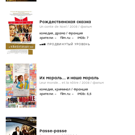
Рождественская сказка
Un conte de Noel /
2008
/
фильм
комедия
,
драма
/
Франция
зрители:
–
film.ru:
–
IMDb:
7
ПРОДВИНУТЫЙ УРОВЕНЬ
Их мораль... и наша мораль
Leur morale... et la nôtre /
2008
/
фильм
комедия
,
криминал
/
Франция
зрители:
–
film.ru:
–
IMDb:
5
,5
Passe-passe