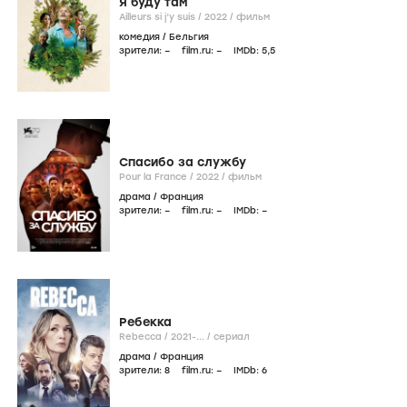
Я буду там
Ailleurs si j’y suis /
2022
/
фильм
комедия
/
Бельгия
зрители:
–
film.ru:
–
IMDb:
5
,5
Спасибо за службу
Pour la France /
2022
/
фильм
драма
/
Франция
зрители:
–
film.ru:
–
IMDb:
–
Ребекка
Rebecca /
2021-...
/
сериал
драма
/
Франция
зрители:
8
film.ru:
–
IMDb:
6