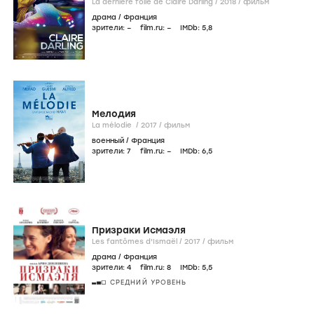
La dernière folie de Claire Darling /
2018
/
фильм
драма
/
Франция
зрители:
–
film.ru:
–
IMDb:
5
,8
Мелодия
La mélodie /
2017
/
фильм
военный
/
Франция
зрители:
7
film.ru:
–
IMDb:
6
,5
Призраки Исмаэля
Les fantômes d'Ismaël /
2017
/
фильм
драма
/
Франция
зрители:
4
film.ru:
8
IMDb:
5
,5
СРЕДНИЙ УРОВЕНЬ