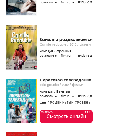
зрители:
–
film.ru:
–
IMDb:
6
,5
Камилла раздваивается
Camille redouble /
2012
/
фильм
комедия
/
Франция
зрители:
8
film.ru:
–
IMDb:
6
,2
Пиратское телевидение
Télé gaucho /
2012
/
фильм
комедия
/
Бельгия
зрители:
–
film.ru:
6
IMDb:
5
,8
ПРОДВИНУТЫЙ УРОВЕНЬ
•••
РЕКЛАМА 18+
Смотреть онлайн