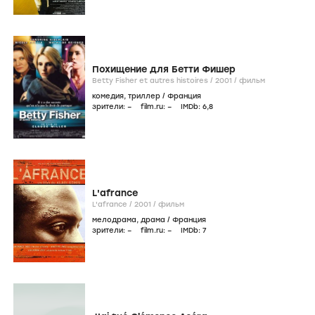
Похищение для Бетти Фишер
Betty Fisher et autres histoires /
2001
/
фильм
комедия
,
триллер
/
Франция
зрители:
–
film.ru:
–
IMDb:
6
,8
L'afrance
L'afrance /
2001
/
фильм
мелодрама
,
драма
/
Франция
зрители:
–
film.ru:
–
IMDb:
7