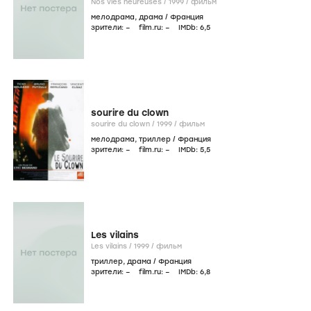
Nos vies heureuses /
1999
/
фильм
мелодрама
,
драма
/
Франция
зрители:
–
film.ru:
–
IMDb:
6
,5
sourire du clown
sourire du clown /
1999
/
фильм
мелодрама
,
триллер
/
Франция
зрители:
–
film.ru:
–
IMDb:
5
,5
Les vilains
Les vilains /
1999
/
фильм
триллер
,
драма
/
Франция
зрители:
–
film.ru:
–
IMDb:
6
,8