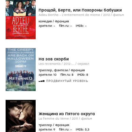
Прощай, Берта, или Похороны бабушки
Adieu Berthe - L'enterrement de meme /
2012
/
фильм
комедия
/
Франция
зрители:
–
film.ru:
–
IMDb:
–
На зов скорби
Les revenants /
2012-...
/
сериал
триллер
,
фэнтези
/
Франция
зрители:
10
film.ru:
8
IMDb:
8
ПРОДВИНУТЫЙ УРОВЕНЬ
Женщина из Пятого округа
La femme du Veme /
2011
/
фильм
триллер
/
Франция
зрители:
9
film.ru:
–
IMDb:
5
,3