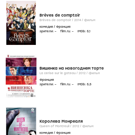
Brèves de comptoir
Brèves de comptoir /
2014
/
фильм
комедия
/
Франция
зрители:
–
film.ru:
–
IMDb:
5
,1
Вишенка на новогоднем торте
La cerise sur le gateau /
2012
/
фильм
Франция
зрители:
–
film.ru:
–
IMDb:
5
,5
Королева Монреаля
Queen of Montreuil /
2012
/
фильм
комедия
/
Франция