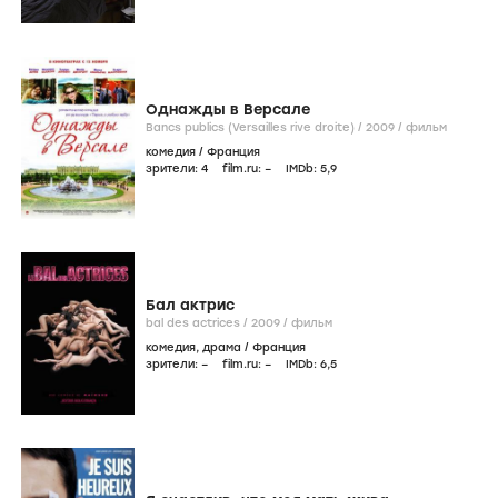
Однажды в Версале
Bancs publics (Versailles rive droite) /
2009
/
фильм
комедия
/
Франция
зрители:
4
film.ru:
–
IMDb:
5
,9
Бал актрис
bal des actrices /
2009
/
фильм
комедия
,
драма
/
Франция
зрители:
–
film.ru:
–
IMDb:
6
,5