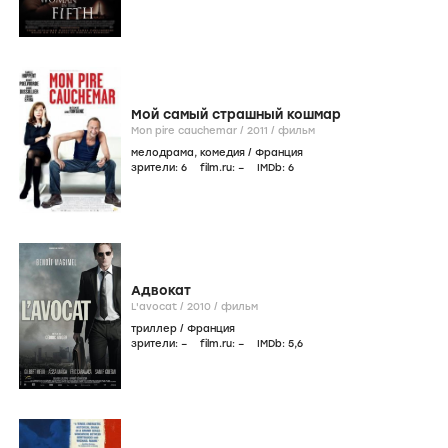
Мой самый страшный кошмар
Mon pire cauchemar /
2011
/
фильм
мелодрама
,
комедия
/
Франция
зрители:
6
film.ru:
–
IMDb:
6
Адвокат
L'avocat /
2010
/
фильм
триллер
/
Франция
зрители:
–
film.ru:
–
IMDb:
5
,6