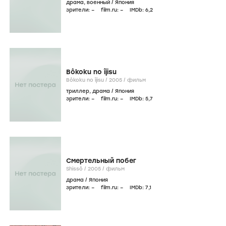
драма
,
военный
/
Япония
зрители:
–
film.ru:
–
IMDb:
6
,2
Bôkoku no îjisu
Bôkoku no îjisu /
2005
/
фильм
триллер
,
драма
/
Япония
зрители:
–
film.ru:
–
IMDb:
5
,7
Смертельный побег
Shissô /
2005
/
фильм
драма
/
Япония
зрители:
–
film.ru:
–
IMDb:
7
,1