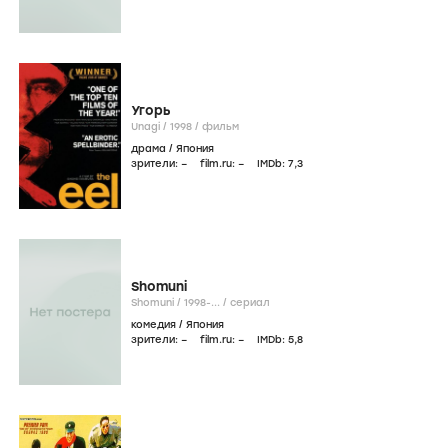
Угорь
Unagi /
1998
/
фильм
драма
/
Япония
зрители:
–
film.ru:
–
IMDb:
7
,3
Shomuni
Shomuni /
1998-...
/
сериал
комедия
/
Япония
зрители:
–
film.ru:
–
IMDb:
5
,8