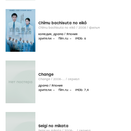
Chîmu bachisuta no eikô
Chîmu bachisuta no eikô /
2008
/
фильм
комедия
,
драма
/
Япония
зрители:
–
film.ru:
–
IMDb:
6
Change
Change /
2008-...
/
сериал
драма
/
Япония
зрители:
–
film.ru:
–
IMDb:
7
,4
Seigi no mikata
Seigi no mikata /
2008-...
/
сериал