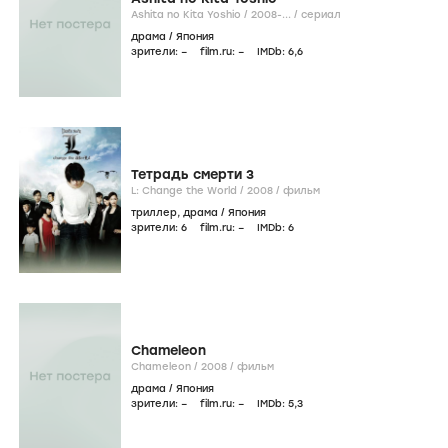
Ashita no Kita Yoshio /
2008-...
/
сериал
драма
/
Япония
зрители:
–
film.ru:
–
IMDb:
6
,6
Тетрадь смерти 3
L: Change the World /
2008
/
фильм
триллер
,
драма
/
Япония
зрители:
6
film.ru:
–
IMDb:
6
Chameleon
Chameleon /
2008
/
фильм
драма
/
Япония
зрители:
–
film.ru:
–
IMDb:
5
,3