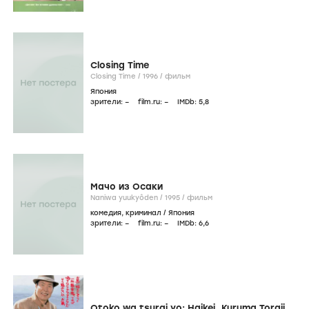
Closing Time
Closing Time /
1996
/
фильм
Япония
зрители:
–
film.ru:
–
IMDb:
5
,8
Мачо из Осаки
Naniwa yuukyôden /
1995
/
фильм
комедия
,
криминал
/
Япония
зрители:
–
film.ru:
–
IMDb:
6
,6
Otoko wa tsurai yo: Haikei, Kuruma Torajiro