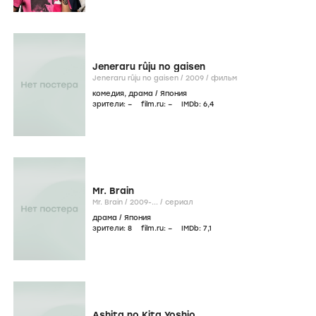
Jeneraru rûju no gaisen
Jeneraru rûju no gaisen /
2009
/
фильм
комедия
,
драма
/
Япония
зрители:
–
film.ru:
–
IMDb:
6
,4
Mr. Brain
Mr. Brain /
2009-...
/
сериал
драма
/
Япония
зрители:
8
film.ru:
–
IMDb:
7
,1
Ashita no Kita Yoshio