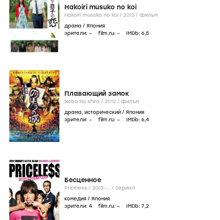
Hakoiri musuko no koi
Hakoiri musuko no koi /
2013
/
фильм
драма
/
Япония
зрители:
–
film.ru:
–
IMDb:
6
,5
Плавающий замок
Nobo no shiro /
2012
/
фильм
драма
,
исторический
/
Япония
зрители:
–
film.ru:
–
IMDb:
6
,4
Бесценное
Priceless /
2012-...
/
сериал
комедия
/
Япония
зрители:
4
film.ru:
–
IMDb:
7
,2