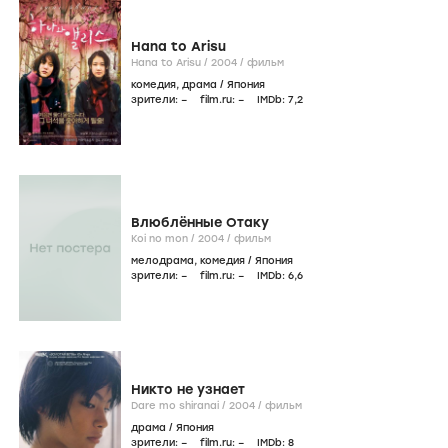
Hana to Arisu
Hana to Arisu /
2004
/
фильм
комедия
,
драма
/
Япония
зрители:
–
film.ru:
–
IMDb:
7
,2
Влюблённые Отаку
Koi no mon /
2004
/
фильм
мелодрама
,
комедия
/
Япония
зрители:
–
film.ru:
–
IMDb:
6
,6
Никто не узнает
Dare mo shiranai /
2004
/
фильм
драма
/
Япония
зрители:
–
film.ru:
–
IMDb:
8