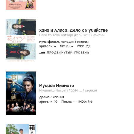
Хана и Алиса: Дело об убийстве
Hana to Arisu satsujin jiken /
2015
/
фильм
мультфильм
,
комедия
/
Япония
зрители:
–
film.ru:
–
IMDb:
7
,1
ПРОДВИНУТЫЙ УРОВЕНЬ
Мусаси Миямото
Miyamoto Musashi /
2014-...
/
сериал
драма
/
Япония
зрители:
10
film.ru:
–
IMDb:
7
,6