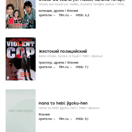
sama
Otoko wa tsurai yo: Haikei, Kuruma Torajiro sama /
1994
/
фильм
комедия
,
драма
/
Япония
зрители:
–
film.ru:
–
IMDb:
6
,2
Жестокий полицейский
Sono otoko, kyobo ni tsuki /
1989
/
фильм
триллер
,
драма
/
Япония
зрители:
–
film.ru:
–
IMDb:
7
,1
Hana to hebi: jigoku-hen
Hana to hebi: jigoku-hen /
1985
/
фильм
Япония
зрители:
–
film.ru:
–
IMDb:
5
,1