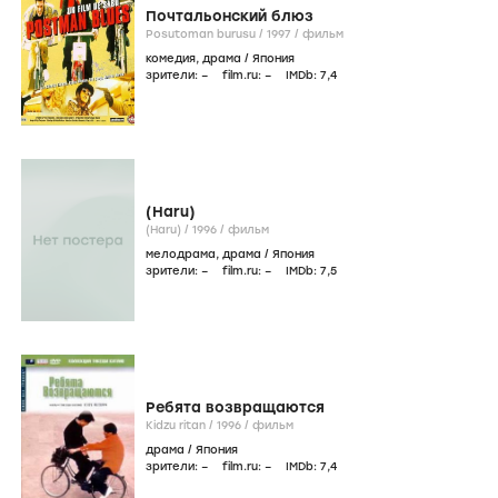
Почтальонский блюз
Posutoman burusu /
1997
/
фильм
комедия
,
драма
/
Япония
зрители:
–
film.ru:
–
IMDb:
7
,4
(Haru)
(Haru) /
1996
/
фильм
мелодрама
,
драма
/
Япония
зрители:
–
film.ru:
–
IMDb:
7
,5
Ребята возвращаются
Kidzu ritan /
1996
/
фильм
драма
/
Япония
зрители:
–
film.ru:
–
IMDb:
7
,4