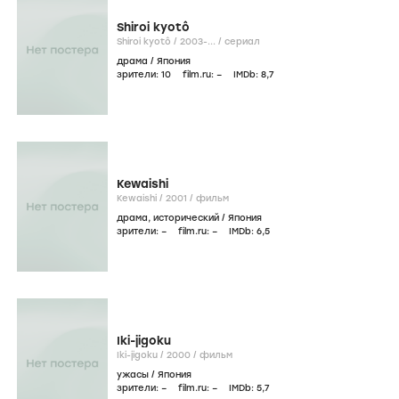
Shiroi kyotô
Shiroi kyotô /
2003-...
/
сериал
драма
/
Япония
зрители:
10
film.ru:
–
IMDb:
8
,7
Kewaishi
Kewaishi /
2001
/
фильм
драма
,
исторический
/
Япония
зрители:
–
film.ru:
–
IMDb:
6
,5
Iki-jigoku
Iki-jigoku /
2000
/
фильм
ужасы
/
Япония
зрители:
–
film.ru:
–
IMDb:
5
,7