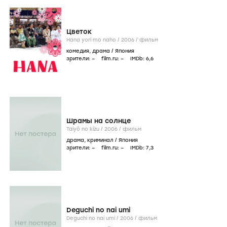
Цветок
Hana yori mo naho /
2006
/
фильм
комедия
,
драма
/
Япония
зрители:
–
film.ru:
–
IMDb:
6
,6
Шрамы на солнце
Taiyô no kizu /
2006
/
фильм
драма
,
криминал
/
Япония
зрители:
–
film.ru:
–
IMDb:
7
,3
Deguchi no nai umi
Deguchi no nai umi /
2006
/
фильм