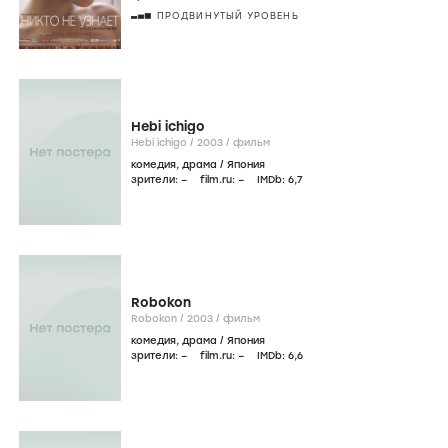
ПРОДВИНУТЫЙ УРОВЕНЬ
Hebi ichigo
Hebi ichigo /
2003
/
фильм
комедия
,
драма
/
Япония
зрители:
–
film.ru:
–
IMDb:
6
,7
Robokon
Robokon /
2003
/
фильм
комедия
,
драма
/
Япония
зрители:
–
film.ru:
–
IMDb:
6
,6