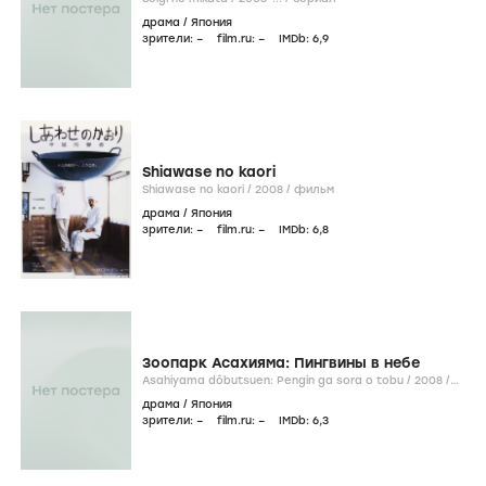
драма
/
Япония
зрители:
–
film.ru:
–
IMDb:
6
,9
Shiawase no kaori
Shiawase no kaori /
2008
/
фильм
драма
/
Япония
зрители:
–
film.ru:
–
IMDb:
6
,8
Зooпapк Acaхиямa: Пингвины в нeбe
Asahiyama dôbutsuen: Pengin ga sora o tobu /
2008
/
фильм
драма
/
Япония
зрители:
–
film.ru:
–
IMDb:
6
,3