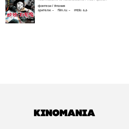
фэнтези
/
Япония
зрители:
–
film.ru:
–
IMDb:
6
,6