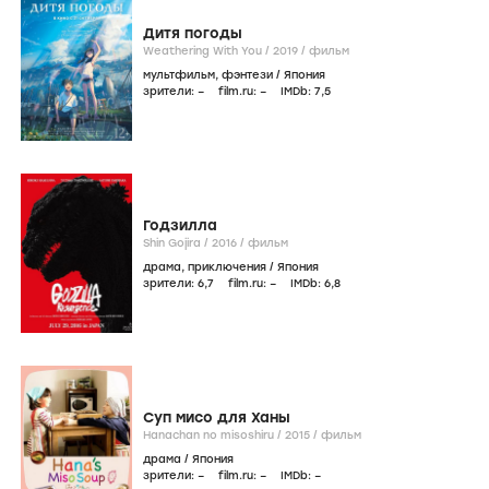
Дитя погоды
Weathering With You /
2019
/
фильм
мультфильм
,
фэнтези
/
Япония
зрители:
–
film.ru:
–
IMDb:
7
,5
Годзилла
Shin Gojira /
2016
/
фильм
драма
,
приключения
/
Япония
зрители:
6
,7
film.ru:
–
IMDb:
6
,8
Суп мисо для Ханы
Hanachan no misoshiru /
2015
/
фильм
драма
/
Япония
зрители:
–
film.ru:
–
IMDb:
–