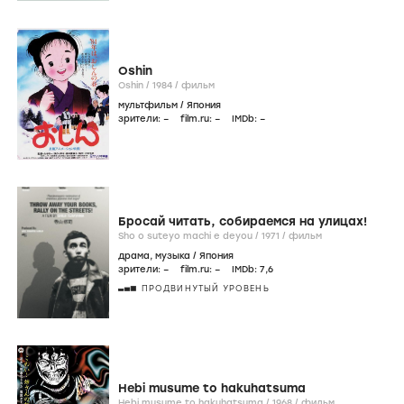
Oshin
Oshin /
1984
/
фильм
мультфильм
/
Япония
зрители:
–
film.ru:
–
IMDb:
–
Бросай читать, собираемся на улицах!
Sho o suteyo machi e deyou /
1971
/
фильм
драма
,
музыка
/
Япония
зрители:
–
film.ru:
–
IMDb:
7
,6
ПРОДВИНУТЫЙ УРОВЕНЬ
Hebi musume to hakuhatsuma
Hebi musume to hakuhatsuma /
1968
/
фильм