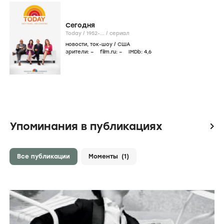
Сегодня
Today /
1952-...
/
сериал
новости
,
ток-шоу
/
США
зрители:
–
film.ru:
–
IMDb:
4
,6
Упоминания в публикациях
icon
Все публикации
Моменты
(1)