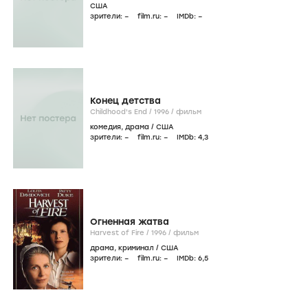
США
зрители:
–
film.ru:
–
IMDb:
–
Конец детства
Childhood's End /
1996
/
фильм
комедия
,
драма
/
США
зрители:
–
film.ru:
–
IMDb:
4
,3
Огненная жатва
Harvest of Fire /
1996
/
фильм
драма
,
криминал
/
США
зрители:
–
film.ru:
–
IMDb:
6
,5