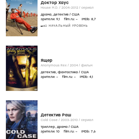
Доктор Хаус
House M.D. /
2004-2012
/
сериал
драма
,
детектив
/
США
зрители:
9
,1
film.ru:
–
IMDb:
8
,7
НАЧАЛЬНЫЙ УРОВЕНЬ
Ящер
Anonymous Rex /
2004
/
фильм
детектив
,
фантастика
/
США
зрители:
–
film.ru:
–
IMDb:
4
,1
Детектив Раш
Cold Case /
2003-2010
/
сериал
триллер
,
драма
/
США
зрители:
10
film.ru:
–
IMDb:
7
,6