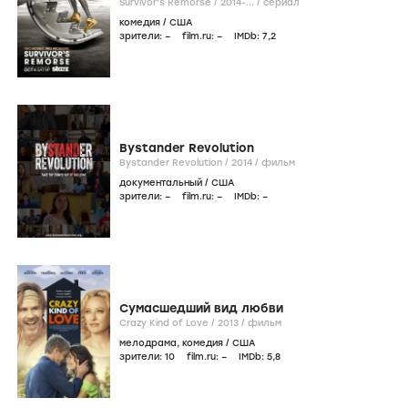
Survivor's Remorse /
2014-...
/
сериал
комедия
/
США
зрители:
–
film.ru:
–
IMDb:
7
,2
Bystander Revolution
Bystander Revolution /
2014
/
фильм
документальный
/
США
зрители:
–
film.ru:
–
IMDb:
–
Сумасшедший вид любви
Crazy Kind of Love /
2013
/
фильм
мелодрама
,
комедия
/
США
зрители:
10
film.ru:
–
IMDb:
5
,8