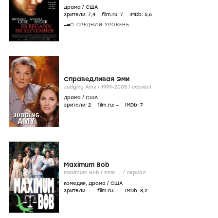
драма
/
США
зрители:
7
,4
film.ru:
7
IMDb:
5
,6
СРЕДНИЙ УРОВЕНЬ
Справедливая Эми
Judging Amy /
1999-2005
/
сериал
драма
/
США
зрители:
2
film.ru:
–
IMDb:
7
Maximum Bob
Maximum Bob /
1998-...
/
сериал
комедия
,
драма
/
США
зрители:
–
film.ru:
–
IMDb:
8
,2