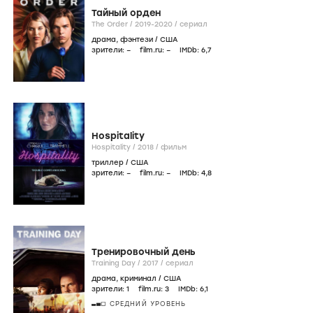
Тайный орден
The Order /
2019-2020
/
сериал
драма
,
фэнтези
/
США
зрители:
–
film.ru:
–
IMDb:
6
,7
Hospitality
Hospitality /
2018
/
фильм
триллер
/
США
зрители:
–
film.ru:
–
IMDb:
4
,8
Тренировочный день
Training Day /
2017
/
сериал
драма
,
криминал
/
США
зрители:
1
film.ru:
3
IMDb:
6
,1
СРЕДНИЙ УРОВЕНЬ