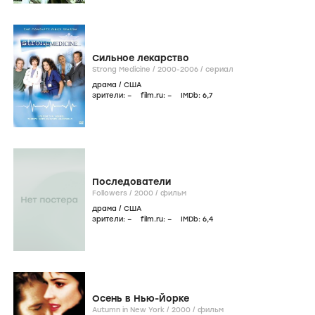
Сильное лекарство
Strong Medicine /
2000-2006
/
сериал
драма
/
США
зрители:
–
film.ru:
–
IMDb:
6
,7
Последователи
Followers /
2000
/
фильм
драма
/
США
зрители:
–
film.ru:
–
IMDb:
6
,4
Осень в Нью-Йорке
Autumn in New York /
2000
/
фильм