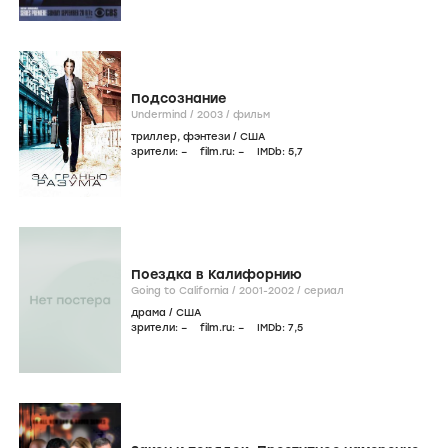
Подсознание
Undermind /
2003
/
фильм
триллер
,
фэнтези
/
США
зрители:
–
film.ru:
–
IMDb:
5
,7
Поездка в Калифорнию
Going to California /
2001-2002
/
сериал
драма
/
США
зрители:
–
film.ru:
–
IMDb:
7
,5