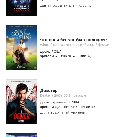
ПРОДВИНУТЫЙ УРОВЕНЬ
Что если бы Бог был солнцем?
What If God Were the Sun? /
2007
/
фильм
драма
/
США
зрители:
–
film.ru:
–
IMDb:
6
,1
Декстер
Dexter /
2006-2013
/
сериал
драма
,
криминал
/
США
зрители:
8
,7
film.ru:
6
IMDb:
8
,6
НАЧАЛЬНЫЙ УРОВЕНЬ