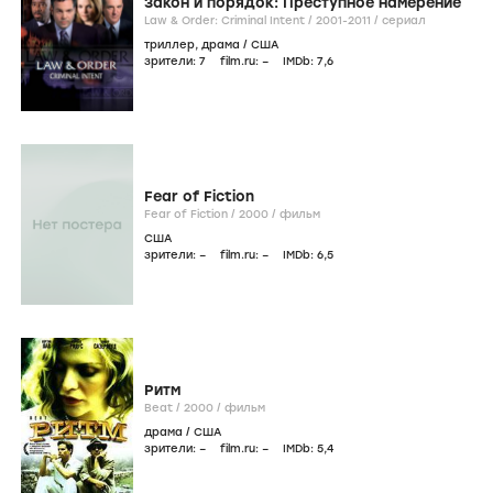
Закон и порядок: Преступное намерение
Law & Order: Criminal Intent /
2001-2011
/
сериал
триллер
,
драма
/
США
зрители:
7
film.ru:
–
IMDb:
7
,6
Fear of Fiction
Fear of Fiction /
2000
/
фильм
США
зрители:
–
film.ru:
–
IMDb:
6
,5
Ритм
Beat /
2000
/
фильм
драма
/
США
зрители:
–
film.ru:
–
IMDb:
5
,4