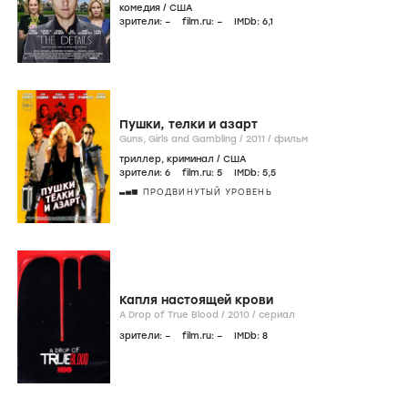
комедия
/
США
зрители:
–
film.ru:
–
IMDb:
6
,1
Пушки, телки и азарт
Guns, Girls and Gambling /
2011
/
фильм
триллер
,
криминал
/
США
зрители:
6
film.ru:
5
IMDb:
5
,5
ПРОДВИНУТЫЙ УРОВЕНЬ
Капля настоящей крови
A Drop of True Blood /
2010
/
сериал
зрители:
–
film.ru:
–
IMDb:
8