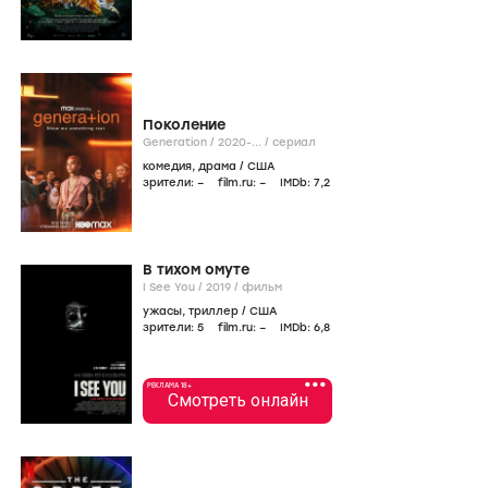
Поколение
Generation /
2020-...
/
сериал
комедия
,
драма
/
США
зрители:
–
film.ru:
–
IMDb:
7
,2
В тихом омуте
I See You /
2019
/
фильм
ужасы
,
триллер
/
США
зрители:
5
film.ru:
–
IMDb:
6
,8
•••
РЕКЛАМА 18+
Смотреть онлайн