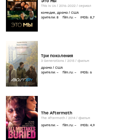
Это мы
This Is Us /
2016-2022
/
сериал
комедия
,
драма
/
США
зрители:
8
film.ru:
–
IMDb:
8
,7
Три поколения
3 Generations /
2015
/
фильм
драма
/
США
зрители:
–
film.ru:
–
IMDb:
6
The Aftermath
The Aftermath /
2014
/
фильм
зрители:
–
film.ru:
–
IMDb:
4
,9