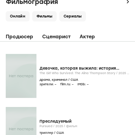
Фильмография
icon
Онлайн
Фильмы
Сериалы
Продюсер
Сценарист
Актер
Девочка, которая выжила: история
Алины Томпсон
The Girl Who Survived: The Alina Thompson Story /
2025
/
фильм
драма
,
криминал
/
США
зрители:
–
film.ru:
–
IMDb:
–
Преследуемый
Pursued /
2025
/
фильм
триллер
/
США