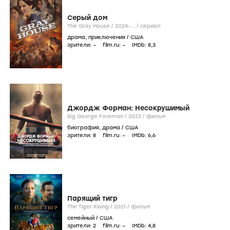
Серый дом
The Gray House /
2024-...
/
сериал
драма
,
приключения
/
США
зрители:
–
film.ru:
–
IMDb:
8
,3
Джордж Форман: Несокрушимый
Big George Foreman /
2023
/
фильм
биография
,
драма
/
США
зрители:
8
film.ru:
–
IMDb:
6
,6
Парящий тигр
The Tiger Rising /
2021
/
фильм
семейный
/
США
зрители:
2
film.ru:
–
IMDb:
4
,8