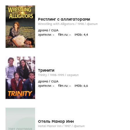
Рестлинг с аллигаторами
Wrestling with Alligators /
1998
/
фильм
драма
/
США
зрители:
–
film.ru:
–
IMDb:
4
,4
Тринити
Trinity /
1998-1999
/
сериал
драма
/
США
зрители:
–
film.ru:
–
IMDb:
6
,6
Отель Манор Инн
Hotel Manor Inn /
1997
/
фильм