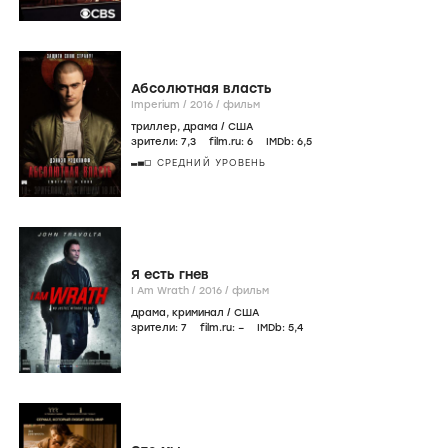
Абсолютная власть
Imperium /
2016
/
фильм
триллер
,
драма
/
США
зрители:
7
,3
film.ru:
6
IMDb:
6
,5
СРЕДНИЙ УРОВЕНЬ
Я есть гнев
I Am Wrath /
2016
/
фильм
драма
,
криминал
/
США
зрители:
7
film.ru:
–
IMDb:
5
,4