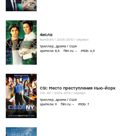
4исла
Numb3rs /
2005-2010
/
сериал
триллер
,
драма
/
США
зрители:
8
,5
film.ru:
–
IMDb:
6
,9
CSI: Место преступления Нью-Йорк
CSI: NY /
2004-2013
/
сериал
триллер
,
драма
/
США
зрители:
9
film.ru:
–
IMDb:
7