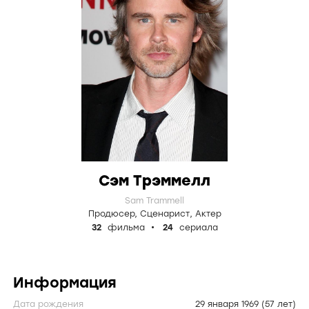
Сэм Трэммелл
Sam Trammell
Продюсер
,
Сценарист
,
Актер
32
фильма
24
сериала
Информация
Дата рождения
29 января 1969
(57 лет)