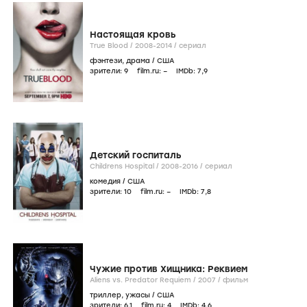
Настоящая кровь
True Blood /
2008-2014
/
сериал
фэнтези
,
драма
/
США
зрители:
9
film.ru:
–
IMDb:
7
,9
Детский госпиталь
Childrens Hospital /
2008-2016
/
сериал
комедия
/
США
зрители:
10
film.ru:
–
IMDb:
7
,8
Чужие против Хищника: Реквием
Aliens vs. Predator Requiem /
2007
/
фильм
триллер
,
ужасы
/
США
зрители:
6
,1
film.ru:
4
IMDb:
4
,6