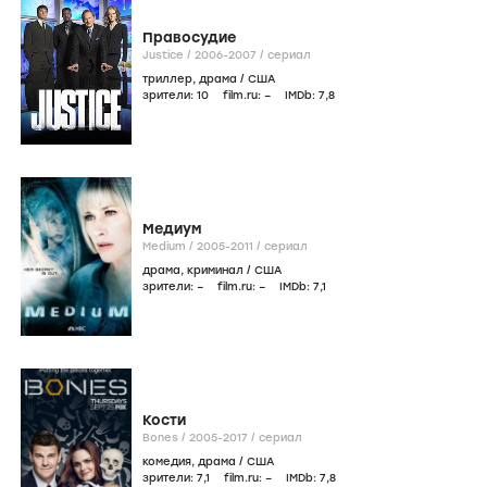
Правосудие
Justice /
2006-2007
/
сериал
триллер
,
драма
/
США
зрители:
10
film.ru:
–
IMDb:
7
,8
Медиум
Medium /
2005-2011
/
сериал
драма
,
криминал
/
США
зрители:
–
film.ru:
–
IMDb:
7
,1
Кости
Bones /
2005-2017
/
сериал
комедия
,
драма
/
США
зрители:
7
,1
film.ru:
–
IMDb:
7
,8