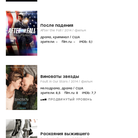
После падения
After the Fall /
2014
/
фильм
драма
,
криминал
/
США
зрители:
–
film.ru:
–
IMDb:
5
,1
Виноваты звезды
Fault in Our Stars /
2014
/
фильм
мелодрама
,
драма
/
США
зрители:
8
,5
film.ru:
8
IMDb:
7
,7
ПРОДВИНУТЫЙ УРОВЕНЬ
Раскаяния выжившего