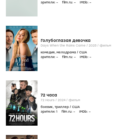
зрители:
–
film.ru:
–
IMDb:
–
Голубоглазая девочка
Days When the Rains Came /
2025
/
фильм
комедия
,
мелодрама
/
США
зрители:
–
film.ru:
–
IMDb:
–
72 часа
72 Hours /
2024
/
фильм
боевик
,
триллер
/
США
зрители:
1
film.ru:
–
IMDb:
–