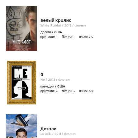
Белый кролик
White Rabbit /
2013
/
фильм
драма
/
США
зрители:
–
film.ru:
–
IMDb:
7
,9
Я
Me /
2013
/
фильм
комедия
/
США
зрители:
–
film.ru:
–
IMDb:
5
,2
Детали
Details /
2011
/
фильм