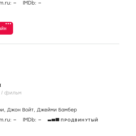
–
–
lm.ru:
IMDb:
•••
айн
ы
4
/
фильм
ри,
Джон Войт,
Джейми Бамбер
–
–
lm.ru:
IMDb:
ПРОДВИНУТЫЙ