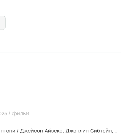
025
/
фильм
Энтони
/
Джейсон Айзекс,
Джоплин Сибтейн,
и