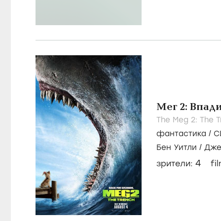
Мег 2: Впад
The Meg 2: The T
фантастика
/
С
Бен Уитли
/
Дже
Кертис
4
зрители:
fi