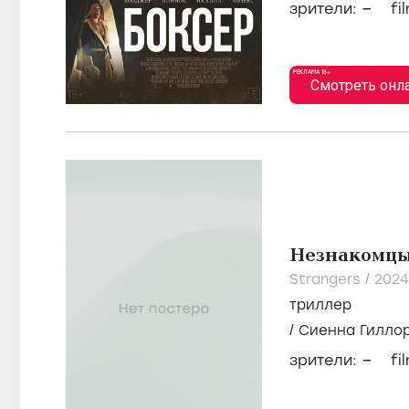
–
зрители:
fi
РЕКЛАМА 18+
Смотреть онл
Незнакомц
Strangers /
202
триллер
/
Сиенна Гилло
–
зрители:
fi