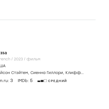
ина
rench /
2023
/
фильм
ША
йсон Стэйтем,
Сиенна Гиллори,
Клифф
3
5
lm.ru:
IMDb:
СРЕДНИЙ