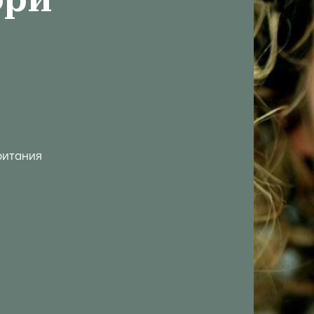
ори
ритания