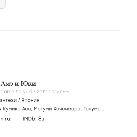
 Амэ и Юки
 ame to yuki /
2012
/
фильм
энтези
/
Япония
/
Кумико Асо,
Мегуми Хаясибара,
Такума
–
8
lm.ru:
IMDb:
,1