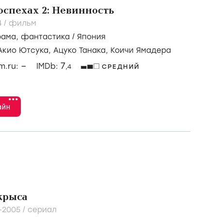
оспехах 2: Невинность
4
/
фильм
рама
,
фантастика
/
Япония
Акио Ютсука,
Ацуко Танака,
Коичи Ямадера
–
7
lm.ru:
IMDb:
,4
СРЕДНИЙ
•••
айн
крыса
-2005
/
сериал