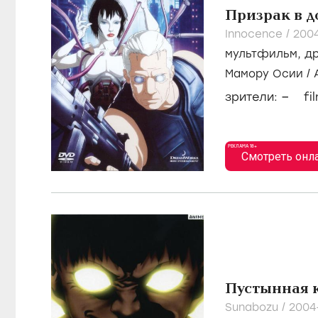
Призрак в д
Innocence /
200
мультфильм
,
д
Мамору Осии
/
–
зрители:
fi
РЕКЛАМА 18+
Смотреть онл
Пустынная 
Sunabozu /
2004