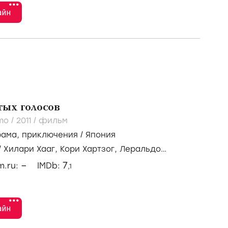
•••
айн
ых голосов
mo /
2011
/
фильм
рама
,
приключения
/
Япония
/
Хилари Хааг,
Кори Хартзог,
Леральдо
–
7
lm.ru:
IMDb:
,1
•••
айн