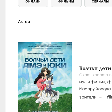
ОНЛАЙН
ФИЛЬМЫ
СЕРИАЛЫ
Актер
Волчьи дети
Okami kodomo no
мультфильм
,
ф
Мамору Хосода
Хираока
–
зрители:
fi