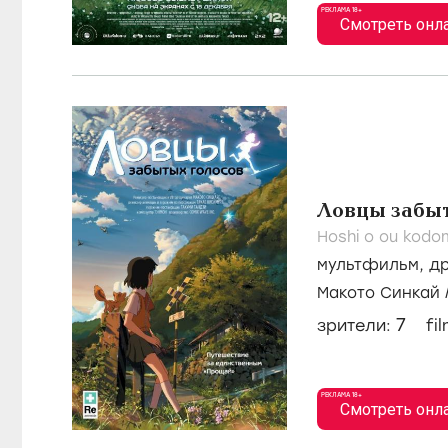
РЕКЛАМА 18+
Смотреть онл
Ловцы забыт
Hoshi o ou kodo
мультфильм
,
д
Макото Синкай
Анцальдуа
7
зрители:
fi
РЕКЛАМА 18+
Смотреть онл