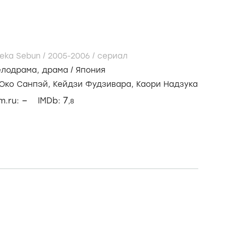
reka Sebun /
2005-2006
/
сериал
елодрама
,
драма
/
Япония
Юко Санпэй,
Кейдзи Фудзивара,
Каори Надзука
–
7
lm.ru:
IMDb:
,8