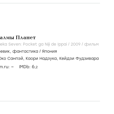
салмы Планет
eka Seven: Pocket ga Niji de Ippai /
2009
/
фильм
оевик
,
фантастика
/
Япония
Юко Санпэй,
Каори Надзука,
Кейдзи Фудзивара
–
6
lm.ru:
IMDb:
,2