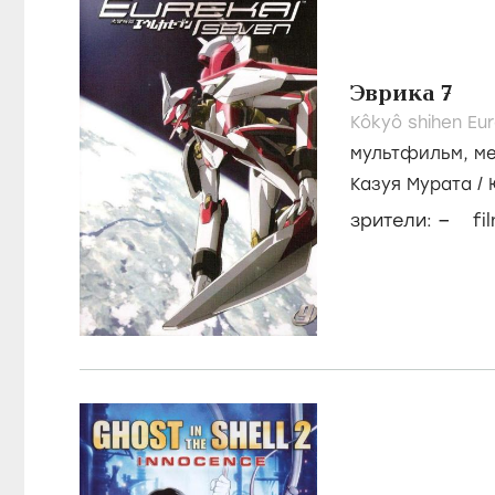
Эврика 7
Kôkyô shihen Eu
мультфильм
,
м
Казуя Мурата
/
–
зрители:
fi