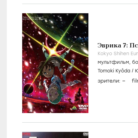
Эврика 7: П
Kokyo Shihen Eur
мультфильм
,
б
Tomoki Kyôda
/
–
зрители:
fi