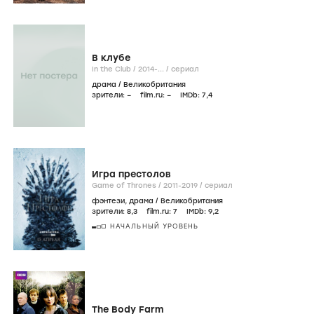
В клубе
In the Club /
2014-...
/
сериал
драма
/
Великобритания
зрители:
–
film.ru:
–
IMDb:
7
,4
Игра престолов
Game of Thrones /
2011-2019
/
сериал
фэнтези
,
драма
/
Великобритания
зрители:
8
,3
film.ru:
7
IMDb:
9
,2
НАЧАЛЬНЫЙ УРОВЕНЬ
The Body Farm