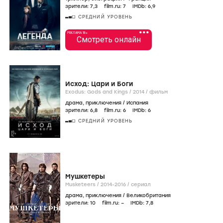
зрители:
7
,3
film.ru:
7
IMDb:
6
,9
СРЕДНИЙ УРОВЕНЬ
•••
РЕКЛАМА 18+
Смотреть онлайн
Исход: Цари и Боги
Exodus: Gods and Kings /
2014
/
фильм
драма
,
приключения
/
Испания
зрители:
6
,8
film.ru:
6
IMDb:
6
СРЕДНИЙ УРОВЕНЬ
Мушкетеры
Musketeers /
2014-2016
/
сериал
драма
,
приключения
/
Великобритания
зрители:
10
film.ru:
–
IMDb:
7
,8