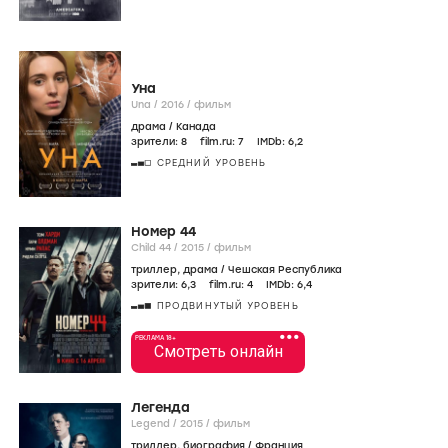
Уна
Una /
2016
/
фильм
драма
/
Канада
зрители:
8
film.ru:
7
IMDb:
6
,2
СРЕДНИЙ УРОВЕНЬ
Номер 44
Child 44 /
2015
/
фильм
триллер
,
драма
/
Чешская Республика
зрители:
6
,3
film.ru:
4
IMDb:
6
,4
ПРОДВИНУТЫЙ УРОВЕНЬ
•••
РЕКЛАМА 18+
Смотреть онлайн
Легенда
Legend /
2015
/
фильм
триллер
,
биография
/
Франция