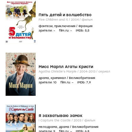
Пять детей и волшебство
Five Children and It /
2004
/
фильм
фэнтези
,
приключения
/
Франция
зрители:
–
film.ru:
–
IMDb:
5
,5
Мисс Марпл Агаты Кристи
Agatha Christie's Marple /
2004-2013
/
сериал
драма
,
криминал
/
Великобритания
зрители:
10
film.ru:
–
IMDb:
7
,9
Я захватываю замок
I Capture the Castle /
2003
/
фильм
мелодрама
,
драма
/
Великобритания
зрители:
9
film.ru:
–
IMDb:
6
,8