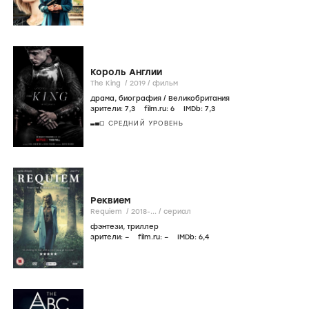
Король Англии
The King /
2019
/
фильм
драма
,
биография
/
Великобритания
зрители:
7
,3
film.ru:
6
IMDb:
7
,3
СРЕДНИЙ УРОВЕНЬ
Реквием
Requiem /
2018-...
/
сериал
фэнтези
,
триллер
зрители:
–
film.ru:
–
IMDb:
6
,4