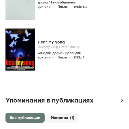
драма
/
Великобритания
зрители:
–
film.ru:
–
IMDb:
6
,3
Hear My Song
Hear My Song /
1991
/
фильм
комедия
,
драма
/
Ирландия
зрители:
–
film.ru:
–
IMDb:
7
Упоминания в публикациях
icon
Все публикации
Моменты
(1)