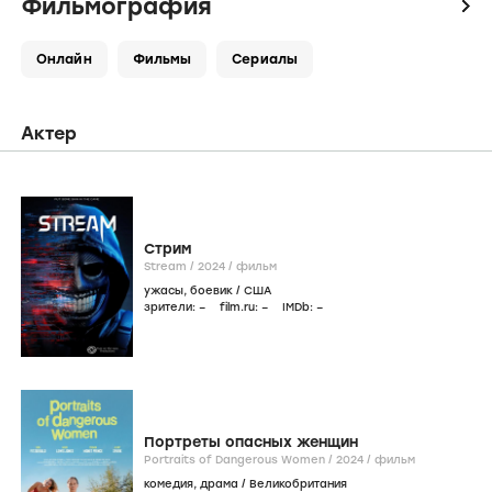
Фильмография
icon
Онлайн
Фильмы
Сериалы
Актер
Стрим
Stream /
2024
/
фильм
ужасы
,
боевик
/
США
зрители:
–
film.ru:
–
IMDb:
–
Портреты опасных женщин
Portraits of Dangerous Women /
2024
/
фильм
комедия
,
драма
/
Великобритания