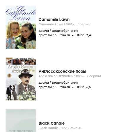
Camomile Lawn
Camomile Lawn /
1992-...
/
сериал
драма
/
Великобритания
зрители:
10
film.ru:
–
IMDb:
7
,4
Англосаксонские позы
Anglo Saxon Attitudes /
1992-...
/
сериал
драма
/
Великобритания
зрители:
10
film.ru:
–
IMDb:
6
,5
Black Candle
Black Candle /
1991
/
фильм