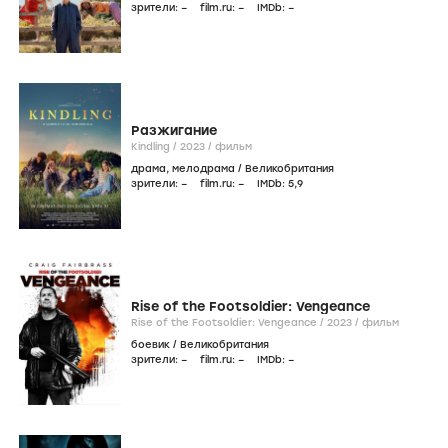
зрители:
–
film.ru:
–
IMDb:
–
Разжигание
Kindling /
2023
/
фильм
драма
,
мелодрама
/
Великобритания
зрители:
–
film.ru:
–
IMDb:
5
,9
Rise of the Footsoldier: Vengeance
Rise of the Footsoldier: Vengeance /
2023
/
фильм
боевик
/
Великобритания
зрители:
–
film.ru:
–
IMDb:
–