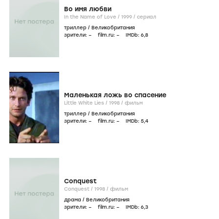
Во имя любви
In the Name of Love /
1999
/
сериал
триллер
/
Великобритания
зрители:
–
film.ru:
–
IMDb:
6
,8
Маленькая ложь во спасение
Little White Lies /
1998
/
фильм
триллер
/
Великобритания
зрители:
–
film.ru:
–
IMDb:
5
,4
Conquest
Conquest /
1998
/
фильм
драма
/
Великобритания
зрители:
–
film.ru:
–
IMDb:
6
,3