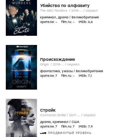
Убийства по алфавиту
The ABC Murders /
2018-...
/
сериал
криминал
,
драма
/
Великобритания
зрители:
–
film.ru:
–
IMDb:
6
,6
Происхождение
Origin /
2018-...
/
сериал
фантастика
,
ужасы
/
Великобритания
зрители:
7
film.ru:
–
IMDb:
7
,1
Страйк
Cormoran Strike /
2017-...
/
сериал
драма
,
криминал
/
США
зрители:
7
film.ru:
7
IMDb:
7
,9
ПРОДВИНУТЫЙ УРОВЕНЬ