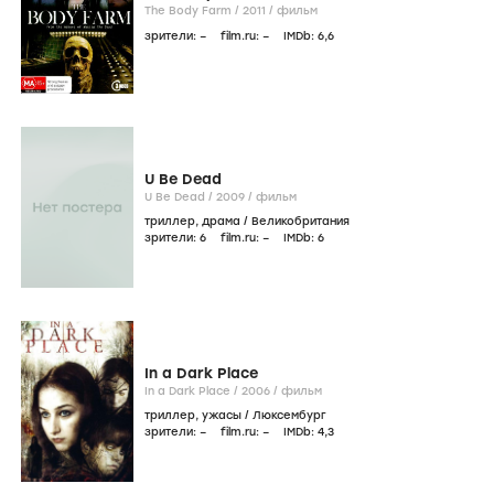
The Body Farm /
2011
/
фильм
зрители:
–
film.ru:
–
IMDb:
6
,6
U Be Dead
U Be Dead /
2009
/
фильм
триллер
,
драма
/
Великобритания
зрители:
6
film.ru:
–
IMDb:
6
In a Dark Place
In a Dark Place /
2006
/
фильм
триллер
,
ужасы
/
Люксембург
зрители:
–
film.ru:
–
IMDb:
4
,3