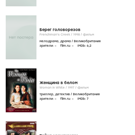
Берег головорезов
Frenchman's Creek /
1998
/
фильм
мелодрама
,
драма
/
Великобритания
зрители:
–
film.ru:
–
IMDb:
6
,2
Женщина в белом
Woman in White /
1997
/
фильм
триллер
,
детектив
/
Великобритания
зрители:
–
film.ru:
–
IMDb:
7