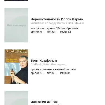
Нерешительность Поппи Кэрью
Vacillations of Poppy Carew /
1995
/
фильм
мелодрама
,
драма
/
Великобритания
зрители:
–
film.ru:
–
IMDb:
6
,5
Брат Кадфаэль
Cadfael /
1994-1996
/
сериал
драма
,
криминал
/
Великобритания
зрители:
–
film.ru:
–
IMDb:
8
,1
Изгнание из Рая