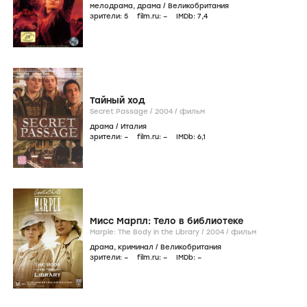
мелодрама
,
драма
/
Великобритания
зрители:
5
film.ru:
–
IMDb:
7
,4
Тайный ход
Secret Passage /
2004
/
фильм
драма
/
Италия
зрители:
–
film.ru:
–
IMDb:
6
,1
Мисс Марпл: Тело в библиотеке
Marple: The Body in the Library /
2004
/
фильм
драма
,
криминал
/
Великобритания
зрители:
–
film.ru:
–
IMDb:
–