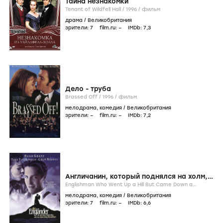
Тайна незнакомки
Tenant of Wildfell Hall /
1996
/
фильм
драма
/
Великобритания
зрители:
7
film.ru:
–
IMDb:
7
,3
Дело - труба
Brassed Off /
1996
/
фильм
мелодрама
,
комедия
/
Великобритания
зрители:
–
film.ru:
–
IMDb:
7
,2
Англичанин, который поднялся на холм,
а спустился с горы
Englishman Who Went Up a Hill But Came Down a
Mountain /
1995
/
фильм
мелодрама
,
комедия
/
Великобритания
зрители:
7
film.ru:
–
IMDb:
6
,6