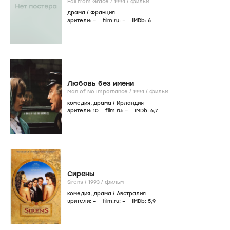
Fall from Grace /
1994
/
фильм
драма
/
Франция
зрители:
–
film.ru:
–
IMDb:
6
Любовь без имени
Man of No Importance /
1994
/
фильм
комедия
,
драма
/
Ирландия
зрители:
10
film.ru:
–
IMDb:
6
,7
Сирены
Sirens /
1993
/
фильм
комедия
,
драма
/
Австралия
зрители:
–
film.ru:
–
IMDb:
5
,9