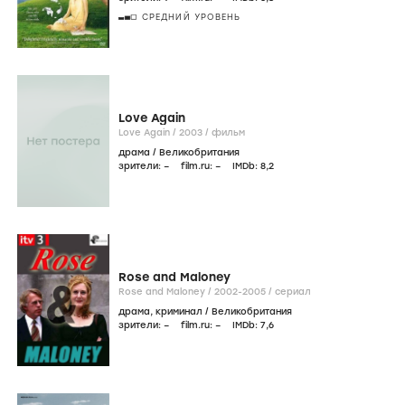
СРЕДНИЙ УРОВЕНЬ
Love Again
Love Again /
2003
/
фильм
драма
/
Великобритания
зрители:
–
film.ru:
–
IMDb:
8
,2
Rose and Maloney
Rose and Maloney /
2002-2005
/
сериал
драма
,
криминал
/
Великобритания
зрители:
–
film.ru:
–
IMDb:
7
,6