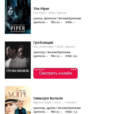
The Piper
The Piper /
2023
/
фильм
ужасы
,
фэнтези
/
Великобритания
зрители:
–
film.ru:
–
IMDb:
–
Гробовщик
The Undertaker /
2023
/
фильм
триллер
/
Великобритания
зрители:
–
film.ru:
–
IMDb:
5
,6
•••
РЕКЛАМА 18+
Смотреть онлайн
Синьора Вольпе
Signora Volpe /
2022-...
/
сериал
триллер
,
драма
/
Великобритания
зрители:
–
film.ru:
–
IMDb:
7
,2