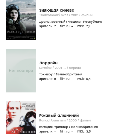
Зияющая синева
Tmavomodrý svet /
2001
/
фильм
драма
,
военный
/
Чешская Республика
зрители:
7
film.ru:
–
IMDb:
7
,1
Лоррэйн
Lorraine /
2001-...
/
сериал
ток-шоу
/
Великобритания
зрители:
8
film.ru:
–
IMDb:
6
,4
Ржавый алюминий
Rancid Aluminium /
2000
/
фильм
комедия
,
триллер
/
Великобритания
зрители:
–
film.ru:
–
IMDb:
3
,5