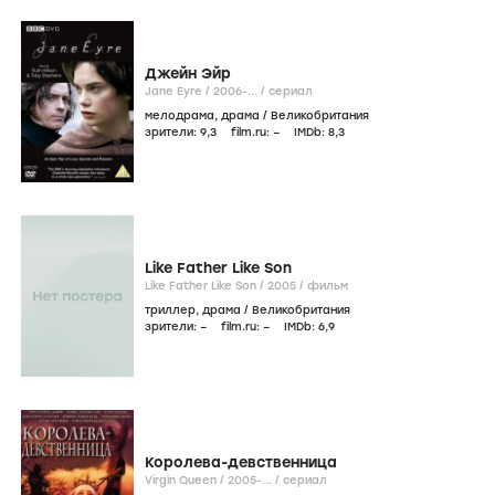
Джейн Эйр
Jane Eyre /
2006-...
/
сериал
мелодрама
,
драма
/
Великобритания
зрители:
9
,3
film.ru:
–
IMDb:
8
,3
Like Father Like Son
Like Father Like Son /
2005
/
фильм
триллер
,
драма
/
Великобритания
зрители:
–
film.ru:
–
IMDb:
6
,9
Королева-девственница
Virgin Queen /
2005-...
/
сериал