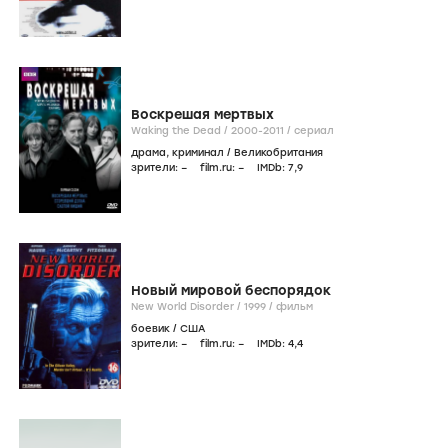
Воскрешая мертвых
Waking the Dead /
2000-2011
/
сериал
драма
,
криминал
/
Великобритания
зрители:
–
film.ru:
–
IMDb:
7
,9
Новый мировой беспорядок
New World Disorder /
1999
/
фильм
боевик
/
США
зрители:
–
film.ru:
–
IMDb:
4
,4