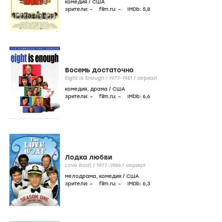
комедия
/
США
зрители:
–
film.ru:
–
IMDb:
5
,8
Восемь достаточно
Eight Is Enough /
1977-1981
/
сериал
комедия
,
драма
/
США
зрители:
–
film.ru:
–
IMDb:
6
,6
Лодка любви
Love Boat /
1977-1986
/
сериал
мелодрама
,
комедия
/
США
зрители:
–
film.ru:
–
IMDb:
6
,3