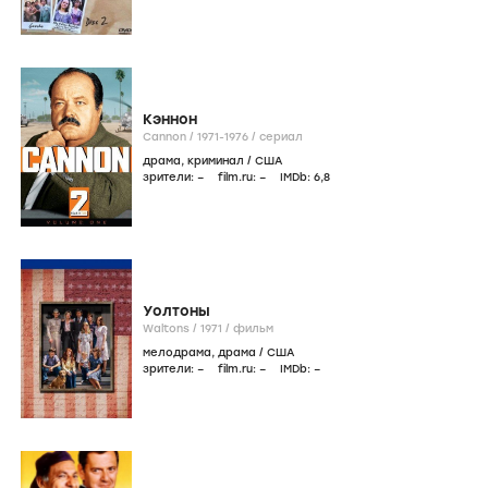
Кэннон
Cannon /
1971-1976
/
сериал
драма
,
криминал
/
США
зрители:
–
film.ru:
–
IMDb:
6
,8
Уолтоны
Waltons /
1971
/
фильм
мелодрама
,
драма
/
США
зрители:
–
film.ru:
–
IMDb:
–