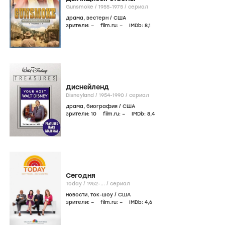
Gunsmoke /
1955-1975
/
сериал
драма
,
вестерн
/
США
зрители:
–
film.ru:
–
IMDb:
8
,1
Диснейленд
Disneyland /
1954-1990
/
сериал
драма
,
биография
/
США
зрители:
10
film.ru:
–
IMDb:
8
,4
Сегодня
Today /
1952-...
/
сериал
новости
,
ток-шоу
/
США
зрители:
–
film.ru:
–
IMDb:
4
,6