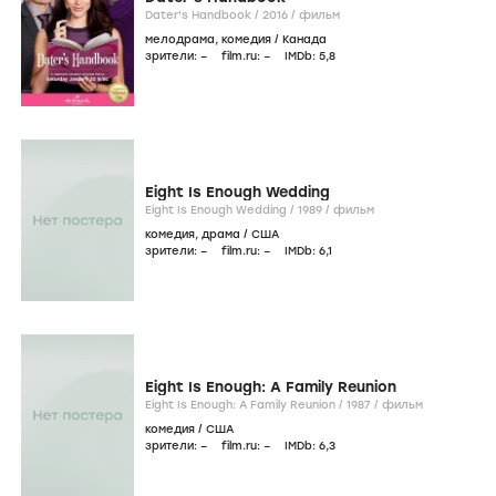
Dater's Handbook /
2016
/
фильм
мелодрама
,
комедия
/
Канада
зрители:
–
film.ru:
–
IMDb:
5
,8
Eight Is Enough Wedding
Eight Is Enough Wedding /
1989
/
фильм
комедия
,
драма
/
США
зрители:
–
film.ru:
–
IMDb:
6
,1
Eight Is Enough: A Family Reunion
Eight Is Enough: A Family Reunion /
1987
/
фильм
комедия
/
США
зрители:
–
film.ru:
–
IMDb:
6
,3