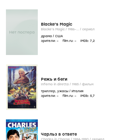
Blacke's Magic
Blacke's Magic /
1986-...
/
сериал
драма
/
США
зрители:
–
film.ru:
–
IMDb:
7
,2
Режь и беги
Inferno in diretta /
1985
/
фильм
триллер
,
ужасы
/
Италия
зрители:
–
film.ru:
–
IMDb:
5
,7
Чарльз в ответе
Charles in Charge /
1984-1990
/
сериал