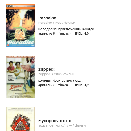
Paradise
Paradise /
1982
/
фильм
мелодрама
,
приключения
/
Канада
зрители:
5
film.ru:
–
IMDb:
4
,9
Zapped!
Zapped! /
1982
/
фильм
комедия
,
фантастика
/
США
зрители:
7
film.ru:
–
IMDb:
4
,9
Мусорная охота
Scavenger Hunt /
1979
/
фильм