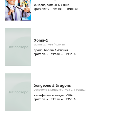
комедия
,
семейный
/
США
зрители:
10
film.ru:
–
IMDb:
6
,1
Goma-2
Goma-2 /
1984
/
фильм
драма
,
боевик
/
Испания
зрители:
–
film.ru:
–
IMDb:
5
Dungeons & Dragons
Dungeons & Dragons /
1983-...
/
сериал
мультфильм
,
комедия
/
США
зрители:
–
film.ru:
–
IMDb:
8