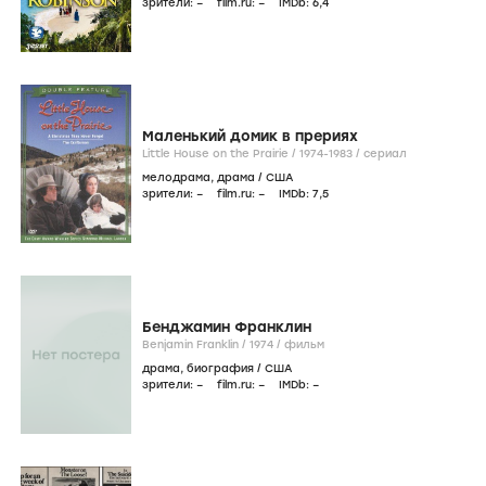
зрители:
–
film.ru:
–
IMDb:
6
,4
Маленький домик в прериях
Little House on the Prairie /
1974-1983
/
сериал
мелодрама
,
драма
/
США
зрители:
–
film.ru:
–
IMDb:
7
,5
Бенджамин Франклин
Benjamin Franklin /
1974
/
фильм
драма
,
биография
/
США
зрители:
–
film.ru:
–
IMDb:
–