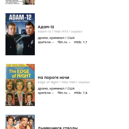
Адам-12
Adam-12 /
1968-1975
/
сериал
драма
,
криминал
/
США
зрители:
–
film.ru:
–
IMDb:
7
,7
На пороге ночи
Edge of Night /
1956-1984
/
сериал
драма
,
криминал
/
США
зрители:
–
film.ru:
–
IMDb:
7
,8
Дымящиеся стволы