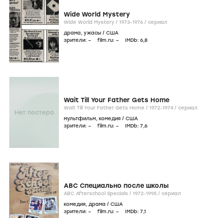
Wide World Mystery
Wide World Mystery /
1973-1976
/
сериал
драма
,
ужасы
/
США
зрители:
–
film.ru:
–
IMDb:
6
,8
Wait Till Your Father Gets Home
Wait Till Your Father Gets Home /
1972-1974
/
сериал
мультфильм
,
комедия
/
США
зрители:
–
film.ru:
–
IMDb:
7
,6
ABC Специально после школы
ABC Afterschool Specials /
1972-1995
/
сериал
комедия
,
драма
/
США
зрители:
–
film.ru:
–
IMDb:
7
,1