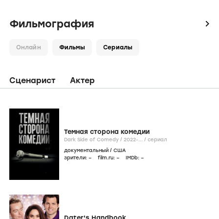
Фильмография
icon
Онлайн
Фильмы
Сериалы
Сценарист
Актер
Темная сторона комедии
Dark Side of Comedy /
2022-...
/
сериал
документальный
/
США
зрители:
–
film.ru:
–
IMDb:
–
Dater's Handbook