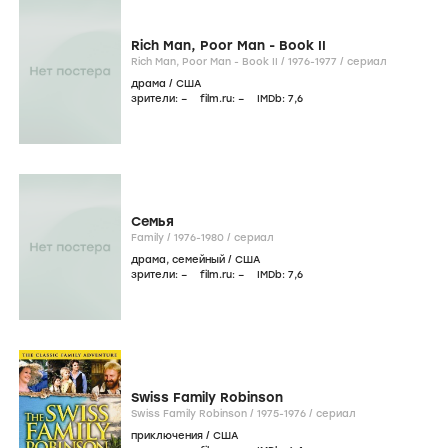
Rich Man, Poor Man - Book II
Rich Man, Poor Man - Book II /
1976-1977
/
сериал
драма
/
США
зрители:
–
film.ru:
–
IMDb:
7
,6
Семья
Family /
1976-1980
/
сериал
драма
,
семейный
/
США
зрители:
–
film.ru:
–
IMDb:
7
,6
Swiss Family Robinson
Swiss Family Robinson /
1975-1976
/
сериал
приключения
/
США