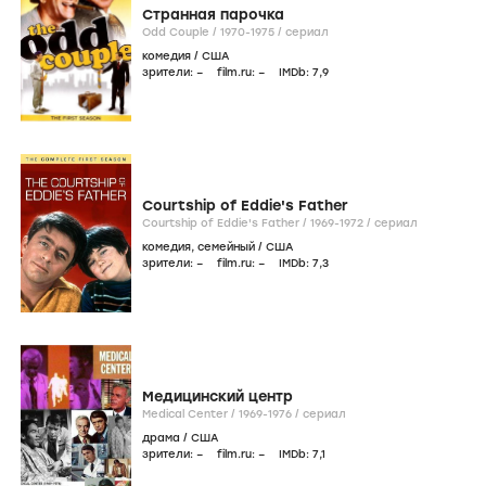
Странная парочка
Odd Couple /
1970-1975
/
сериал
комедия
/
США
зрители:
–
film.ru:
–
IMDb:
7
,9
Courtship of Eddie's Father
Courtship of Eddie's Father /
1969-1972
/
сериал
комедия
,
семейный
/
США
зрители:
–
film.ru:
–
IMDb:
7
,3
Медицинский центр
Medical Center /
1969-1976
/
сериал
драма
/
США
зрители:
–
film.ru:
–
IMDb:
7
,1