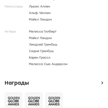
Режиссеры
Льюис Аллен
Альф Чёллин
Майкл Ландон
Актеры
Мелисса Гилберт
Майкл Ландон
Линдсей Гринбуш
Сидни Гринбуш
Карен Грассл
Мелисса Сью Андерсон
Награды
icon