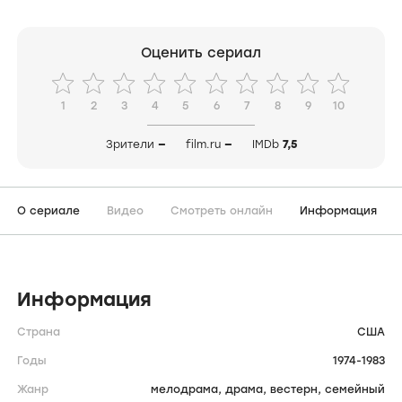
Оценить сериал
1
2
3
4
5
6
7
8
9
10
Зрители
—
film.ru
—
IMDb
7,5
О сериале
Видео
Смотреть онлайн
Информация
Информация
Страна
США
Годы
1974-1983
Жанр
мелодрама,
драма,
вестерн,
семейный