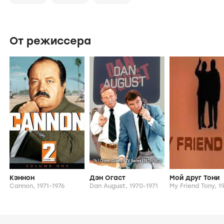
От режиссера
Кэннон
Дэн Огаст
Мой друг Тони
Cannon,
1971-1976
Dan August,
1970-1971
My Friend Tony,
19