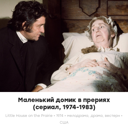
Маленький домик в прериях
(сериал, 1974-1983)
Little House on the Prairie
1974
мелодрама,
драма,
вестерн
США