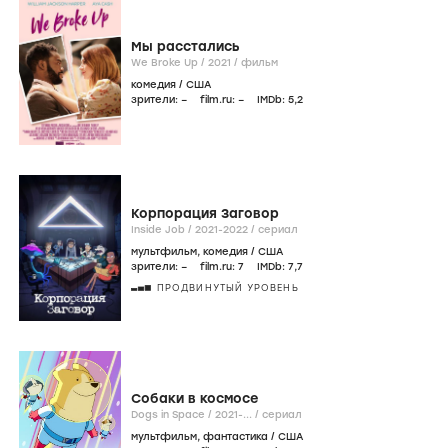
Мы расстались
We Broke Up /
2021
/
фильм
комедия
/
США
зрители:
–
film.ru:
–
IMDb:
5
,2
Корпорация Заговор
Inside Job /
2021-2022
/
сериал
мультфильм
,
комедия
/
США
зрители:
–
film.ru:
7
IMDb:
7
,7
ПРОДВИНУТЫЙ УРОВЕНЬ
Собаки в космосе
Dogs in Space /
2021-...
/
сериал
мультфильм
,
фантастика
/
США