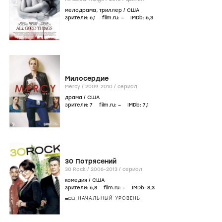
мелодрама
,
триллер
/
США
зрители:
6
,1
film.ru:
–
IMDb:
6
,3
Милосердие
Mercy /
2009-2010
/
сериал
драма
/
США
зрители:
7
film.ru:
–
IMDb:
7
,1
30 Потрясений
30 Rock /
2006-2013
/
сериал
комедия
/
США
зрители:
6
,8
film.ru:
–
IMDb:
8
,3
НАЧАЛЬНЫЙ УРОВЕНЬ