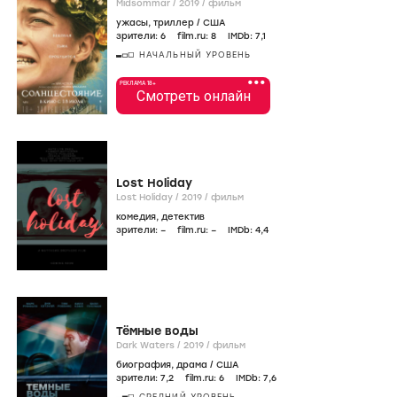
Midsommar /
2019
/
фильм
ужасы
,
триллер
/
США
зрители:
6
film.ru:
8
IMDb:
7
,1
НАЧАЛЬНЫЙ УРОВЕНЬ
•••
РЕКЛАМА 18+
Смотреть онлайн
Lost Holiday
Lost Holiday /
2019
/
фильм
комедия
,
детектив
зрители:
–
film.ru:
–
IMDb:
4
,4
Тёмные воды
Dark Waters /
2019
/
фильм
биография
,
драма
/
США
зрители:
7
,2
film.ru:
6
IMDb:
7
,6
СРЕДНИЙ УРОВЕНЬ