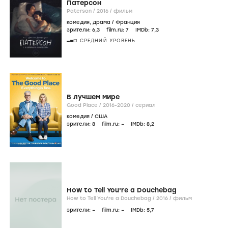
Патерсон
Paterson /
2016
/
фильм
комедия
,
драма
/
Франция
зрители:
6
,3
film.ru:
7
IMDb:
7
,3
СРЕДНИЙ УРОВЕНЬ
В лучшем мире
Good Place /
2016-2020
/
сериал
комедия
/
США
зрители:
8
film.ru:
–
IMDb:
8
,2
How to Tell You're a Douchebag
How to Tell You're a Douchebag /
2016
/
фильм
зрители:
–
film.ru:
–
IMDb:
5
,7