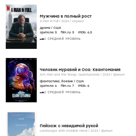
Мужчина в полный рост
A Man in Full /
2024
/
сериал
драма
/
США
зрители:
5
film.ru:
5
IMDb:
6
,5
СРЕДНИЙ УРОВЕНЬ
Человек‑муравей и Оса: Квантомания
Ant-Man and the Wasp: Quantumania /
2023
/
фильм
фантастика
,
боевик
/
США
зрители:
6
film.ru:
7
IMDb:
6
СРЕДНИЙ УРОВЕНЬ
Пейзаж с невидимой рукой
Landscape with Invisible Hand /
2023
/
фильм