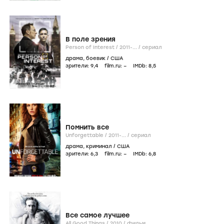
В поле зрения
Person of Interest /
2011-...
/
сериал
драма
,
боевик
/
США
зрители:
9
,4
film.ru:
–
IMDb:
8
,5
Помнить все
Unforgettable /
2011-...
/
сериал
драма
,
криминал
/
США
зрители:
6
,3
film.ru:
–
IMDb:
6
,8
Все самое лучшее
All Good Things /
2010
/
фильм