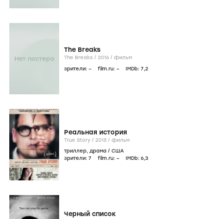
The Breaks
The Breaks /
2016
/
фильм
зрители:
–
film.ru:
–
IMDb:
7
,2
Реальная история
True Story /
2015
/
фильм
триллер
,
драма
/
США
зрители:
7
film.ru:
–
IMDb:
6
,3
Черный список