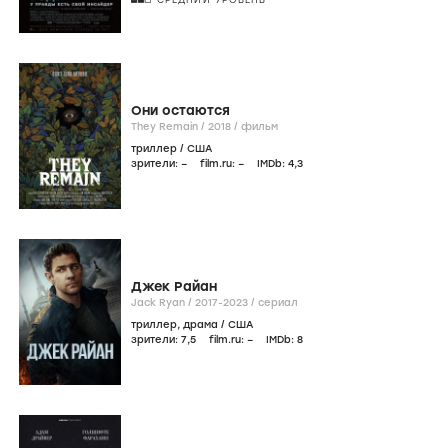
Они остаются
They Remain /
2018
/
фильм
триллер
/
США
зрители:
–
film.ru:
–
IMDb:
4
,3
Джек Райан
Jack Ryan /
2017-2023
/
сериал
триллер
,
драма
/
США
зрители:
7
,5
film.ru:
–
IMDb:
8