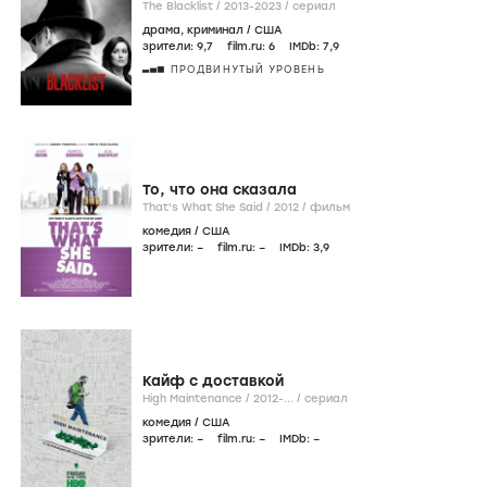
The Blacklist /
2013-2023
/
сериал
драма
,
криминал
/
США
зрители:
9
,7
film.ru:
6
IMDb:
7
,9
ПРОДВИНУТЫЙ УРОВЕНЬ
То, что она сказала
That's What She Said /
2012
/
фильм
комедия
/
США
зрители:
–
film.ru:
–
IMDb:
3
,9
Кайф с доставкой
High Maintenance /
2012-...
/
сериал
комедия
/
США
зрители:
–
film.ru:
–
IMDb:
–