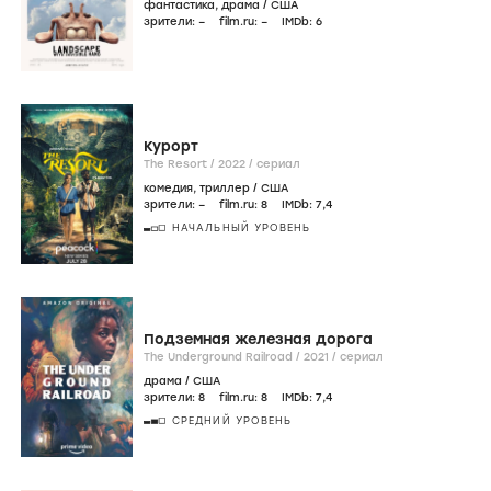
фантастика
,
драма
/
США
зрители:
–
film.ru:
–
IMDb:
6
Курорт
The Resort /
2022
/
сериал
комедия
,
триллер
/
США
зрители:
–
film.ru:
8
IMDb:
7
,4
НАЧАЛЬНЫЙ УРОВЕНЬ
Подземная железная дорога
The Underground Railroad /
2021
/
сериал
драма
/
США
зрители:
8
film.ru:
8
IMDb:
7
,4
СРЕДНИЙ УРОВЕНЬ