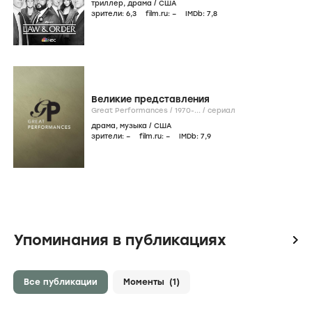
триллер
,
драма
/
США
зрители:
6
,3
film.ru:
–
IMDb:
7
,8
Великие представления
Great Performances /
1970-...
/
сериал
драма
,
музыка
/
США
зрители:
–
film.ru:
–
IMDb:
7
,9
Упоминания в публикациях
icon
Все публикации
Моменты
(1)