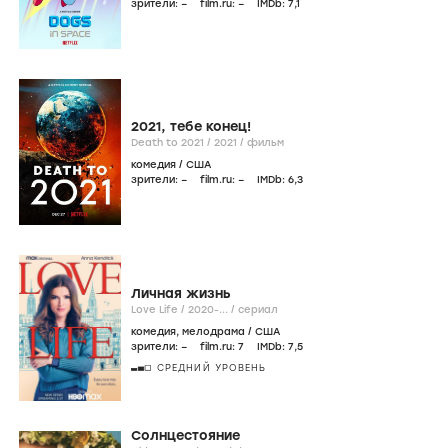
зрители:
–
film.ru:
–
IMDb:
7
,1
2021, тебе конец!
Death to 2021 /
2021
/
фильм
комедия
/
США
зрители:
–
film.ru:
–
IMDb:
6
,3
Личная жизнь
Love Life /
2020-...
/
сериал
комедия
,
мелодрама
/
США
зрители:
–
film.ru:
7
IMDb:
7
,5
СРЕДНИЙ УРОВЕНЬ
Солнцестояние