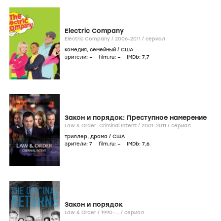
Electric Company
Electric Company /
2006-2011
/
сериал
комедия
,
семейный
/
США
зрители:
–
film.ru:
–
IMDb:
7
,7
Закон и порядок: Преступное намерение
Law & Order: Criminal Intent /
2001-2011
/
сериал
триллер
,
драма
/
США
зрители:
7
film.ru:
–
IMDb:
7
,6
Закон и порядок
Law & Order /
1990-...
/
сериал