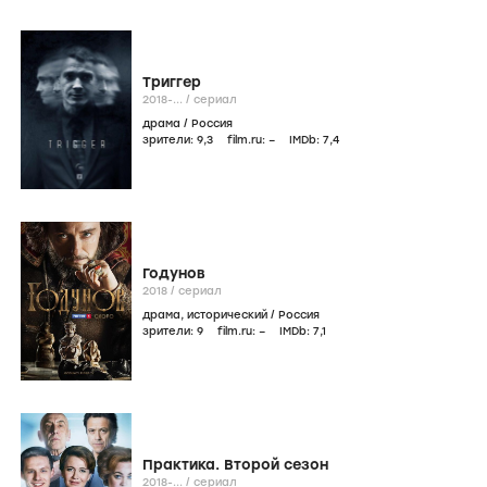
Триггер
2018-...
/
сериал
драма
/
Россия
зрители:
9
,3
film.ru:
–
IMDb:
7
,4
Годунов
2018
/
сериал
драма
,
исторический
/
Россия
зрители:
9
film.ru:
–
IMDb:
7
,1
Практика. Второй сезон
2018-...
/
сериал