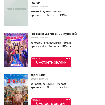
Голем
2026
/
фильм
военный
,
драма
/
Россия
зрители:
–
film.ru:
–
IMDb:
–
Не одна дома 3. Выпускной
2026
/
фильм
комедия
,
приключения
/
Россия
зрители:
8
,6
film.ru:
–
IMDb:
–
•••
РЕКЛАМА 18+
Смотреть онлайн
Драники
2025
/
фильм
комедия
,
семейный
/
Россия
зрители:
–
film.ru:
–
IMDb:
–
•••
РЕКЛАМА 18+
Смотреть онлайн