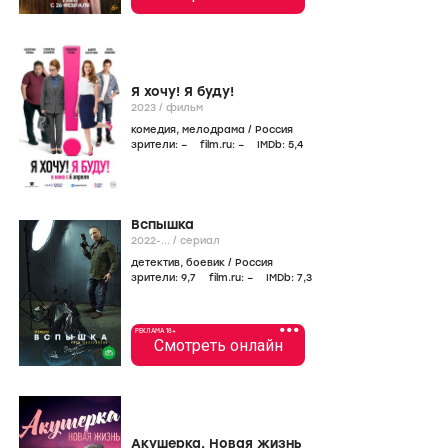
Я хочу! Я буду!
2023
/
фильм
комедия
,
мелодрама
/
Россия
зрители:
–
film.ru:
–
IMDb:
5
,4
Вспышка
2022-...
/
сериал
детектив
,
боевик
/
Россия
зрители:
9
,7
film.ru:
–
IMDb:
7
,3
•••
РЕКЛАМА 18+
Смотреть онлайн
Акушерка. Новая жизнь