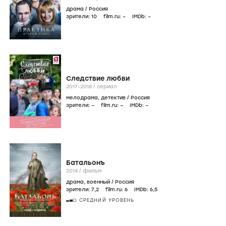
драма
/
Россия
зрители:
10
film.ru:
–
IMDb:
–
Следствие любви
2017-2018
/
сериал
мелодрама
,
детектив
/
Россия
зрители:
–
film.ru:
–
IMDb:
–
Батальонъ
2014
/
фильм
драма
,
военный
/
Россия
зрители:
7
,2
film.ru:
6
IMDb:
6
,5
СРЕДНИЙ УРОВЕНЬ