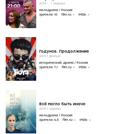
2019-...
/
сериал
мелодрама
/
Россия
зрители:
10
film.ru:
–
IMDb:
–
Годунов. Продолжение
2019
/
фильм
исторический
,
драма
/
Россия
зрители:
7
,1
film.ru:
–
IMDb:
–
Всё могло быть иначе
2019
/
сериал
мелодрама
/
Россия
зрители:
6
,5
film.ru:
–
IMDb:
–