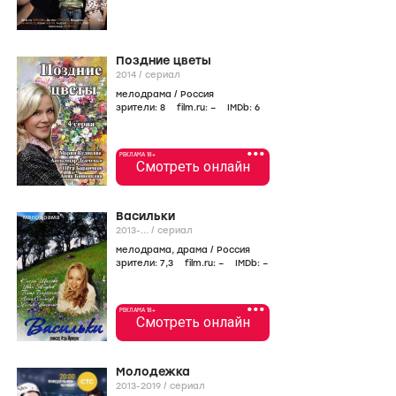
Поздние цветы
2014
/
сериал
мелодрама
/
Россия
зрители:
8
film.ru:
–
IMDb:
6
•••
РЕКЛАМА 18+
Смотреть онлайн
Васильки
2013-...
/
сериал
мелодрама
,
драма
/
Россия
зрители:
7
,3
film.ru:
–
IMDb:
–
•••
РЕКЛАМА 18+
Смотреть онлайн
Молодежка
2013-2019
/
сериал