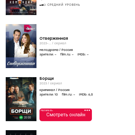
СРЕДНИЙ УРОВЕНЬ
Отверженная
2023-...
/
сериал
мелодрама
/
Россия
зрители:
–
film.ru:
–
IMDb:
–
Борщи
2023
/
сериал
криминал
/
Россия
зрители:
10
film.ru:
–
IMDb:
6
,5
•••
РЕКЛАМА 18+
Смотреть онлайн