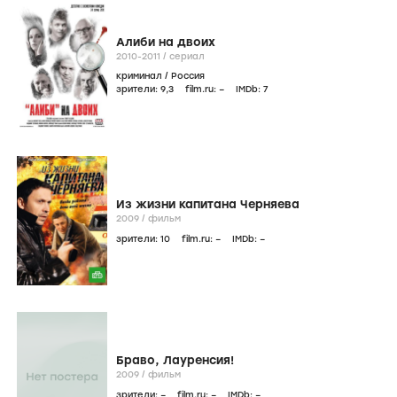
Алиби на двоих
2010-2011
/
сериал
криминал
/
Россия
зрители:
9
,3
film.ru:
–
IMDb:
7
Из жизни капитана Черняева
2009
/
фильм
зрители:
10
film.ru:
–
IMDb:
–
Браво, Лауренсия!
2009
/
фильм
зрители:
–
film.ru:
–
IMDb:
–