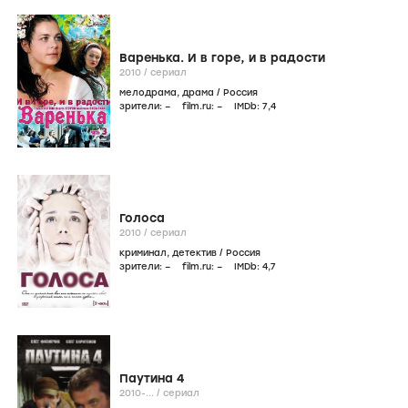
Варенька. И в горе, и в радости
2010
/
сериал
мелодрама
,
драма
/
Россия
зрители:
–
film.ru:
–
IMDb:
7
,4
Голоса
2010
/
сериал
криминал
,
детектив
/
Россия
зрители:
–
film.ru:
–
IMDb:
4
,7
Паутина 4
2010-...
/
сериал