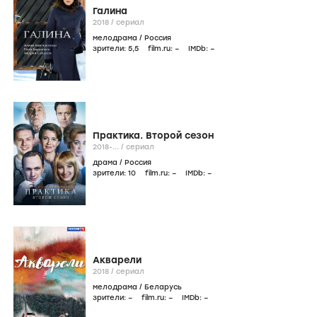
Галина
2018
/
сериал
мелодрама
/
Россия
зрители:
5
,5
film.ru:
–
IMDb:
–
Практика. Второй сезон
2018-...
/
сериал
драма
/
Россия
зрители:
10
film.ru:
–
IMDb:
–
Акварели
2018
/
сериал
мелодрама
/
Беларусь
зрители:
–
film.ru:
–
IMDb:
–