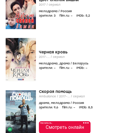
2017
/
сериал
мелодрама
/
Россия
зрители:
3
film.ru:
–
IMDb:
5
,2
Черная кровь
2017-...
/
сериал
мелодрама
,
драма
/
Беларусь
зрители:
–
film.ru:
–
IMDb:
–
Скорая помощь
Ambulance /
2017-...
/
сериал
драма
,
мелодрама
/
Россия
зрители:
9
,6
film.ru:
–
IMDb:
8
,5
•••
РЕКЛАМА 18+
Смотреть онлайн