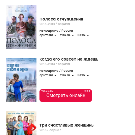
Полоса отчуждения
2015-2014
/
сериал
мелодрама
/
Россия
зрители:
–
film.ru:
–
IMDb:
–
Когда его совсем не ждешь
2015-2014
/
сериал
мелодрама
/
Россия
зрители:
–
film.ru:
–
IMDb:
–
•••
РЕКЛАМА 18+
Смотреть онлайн
Три счастливых женщины
2015
/
сериал