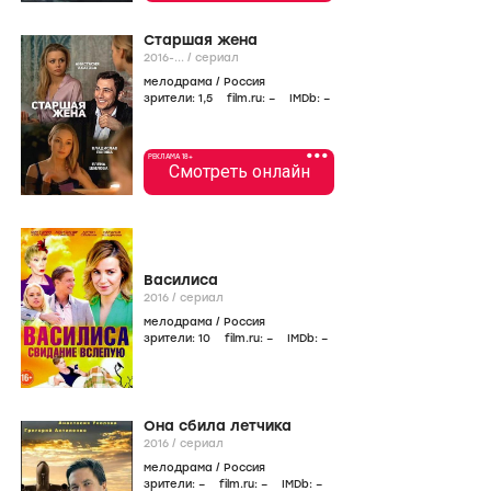
Старшая жена
2016-...
/
сериал
мелодрама
/
Россия
зрители:
1
,5
film.ru:
–
IMDb:
–
•••
РЕКЛАМА 18+
Смотреть онлайн
Василиса
2016
/
сериал
мелодрама
/
Россия
зрители:
10
film.ru:
–
IMDb:
–
Она сбила летчика
2016
/
сериал
мелодрама
/
Россия
зрители:
–
film.ru:
–
IMDb:
–