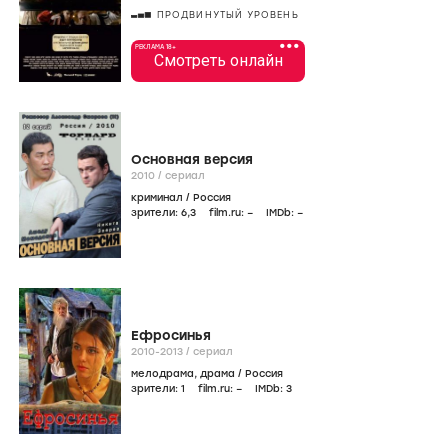
ПРОДВИНУТЫЙ УРОВЕНЬ
•••
РЕКЛАМА 18+
Смотреть онлайн
Основная версия
2010
/
сериал
криминал
/
Россия
зрители:
6
,3
film.ru:
–
IMDb:
–
Ефросинья
2010-2013
/
сериал
мелодрама
,
драма
/
Россия
зрители:
1
film.ru:
–
IMDb:
3