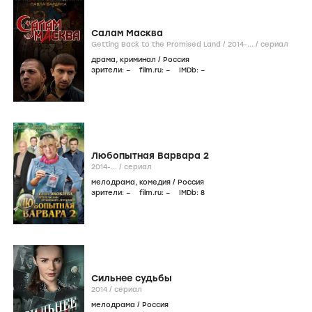
Салам Масква
Getting Back to the Promised Land /
2014-...
/
сериал
драма
,
криминал
/
Россия
зрители:
–
film.ru:
–
IMDb:
–
Любопытная Варвара 2
2014-...
/
сериал
мелодрама
,
комедия
/
Россия
зрители:
–
film.ru:
–
IMDb:
8
Сильнее судьбы
2014
/
сериал
мелодрама
/
Россия