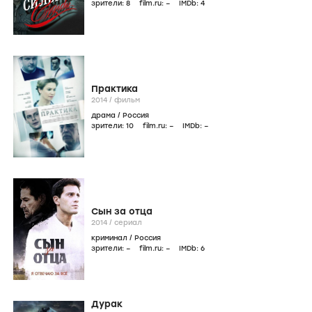
зрители:
8
film.ru:
–
IMDb:
4
Практика
2014
/
фильм
драма
/
Россия
зрители:
10
film.ru:
–
IMDb:
–
Сын за отца
2014
/
сериал
криминал
/
Россия
зрители:
–
film.ru:
–
IMDb:
6
Дурак