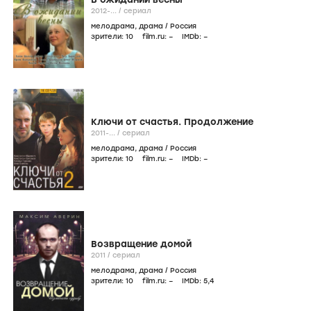
2012-...
/
сериал
мелодрама
,
драма
/
Россия
зрители:
10
film.ru:
–
IMDb:
–
Ключи от счастья. Продолжение
2011-...
/
сериал
мелодрама
,
драма
/
Россия
зрители:
10
film.ru:
–
IMDb:
–
Возвращение домой
2011
/
сериал
мелодрама
,
драма
/
Россия
зрители:
10
film.ru:
–
IMDb:
5
,4