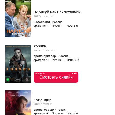
Нарисуй меня счастливой
2023-...
/
сериал
мелодрама
/
Россия
зрители:
–
film.ru:
–
IMDb:
6
,6
Хозяин
2023-...
/
сериал
драма
,
триллер
/
Россия
зрители:
10
film.ru:
–
IMDb:
7
,4
•••
РЕКЛАМА 18+
Смотреть онлайн
Командир
2023
/
фильм
драма
,
боевик
/
Россия
зрители:
4
film.ru:
6
IMDb:
6
,5