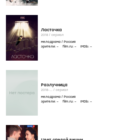
Ласточка
2018
/
сериал
мелодрама
/
Россия
зрители:
–
film.ru:
–
IMDb:
–
Разлучница
2018-...
/
сериал
мелодрама
/
Россия
зрители:
–
film.ru:
–
IMDb:
–
Цвет спелой вишни