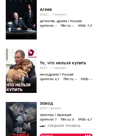
Агеев
2022-...
/
сериал
детектив
,
драма
/
Россия
зрители:
–
film.ru:
–
IMDb:
7
,9
То, что нельзя купить
2021-...
/
сериал
мелодрама
/
Россия
зрители:
6
,7
film.ru:
–
IMDb:
–
Завод
2019
/
фильм
триллер
/
Франция
зрители:
7
film.ru:
5
IMDb:
6
,7
СРЕДНИЙ УРОВЕНЬ
•••
РЕКЛАМА 18+