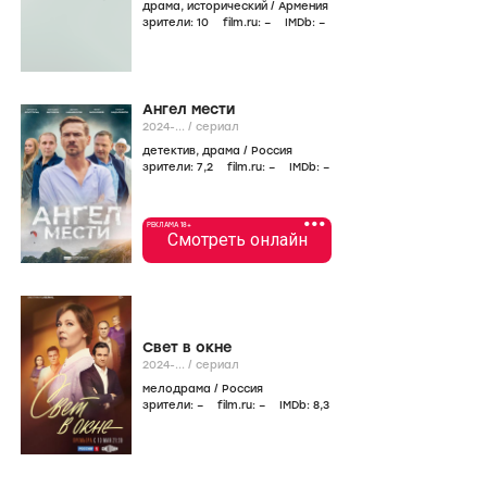
драма
,
исторический
/
Армения
зрители:
10
film.ru:
–
IMDb:
–
Ангел мести
2024-...
/
сериал
детектив
,
драма
/
Россия
зрители:
7
,2
film.ru:
–
IMDb:
–
•••
РЕКЛАМА 18+
Смотреть онлайн
Свет в окне
2024-...
/
сериал
мелодрама
/
Россия
зрители:
–
film.ru:
–
IMDb:
8
,3