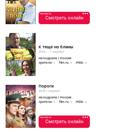
•••
РЕКЛАМА 18+
Смотреть онлайн
К теще на блины
2016-...
/
сериал
мелодрама
/
Россия
зрители:
–
film.ru:
–
IMDb:
–
Пороги
2015
/
сериал
мелодрама
/
Россия
зрители:
–
film.ru:
–
IMDb:
–
•••
РЕКЛАМА 18+
Смотреть онлайн