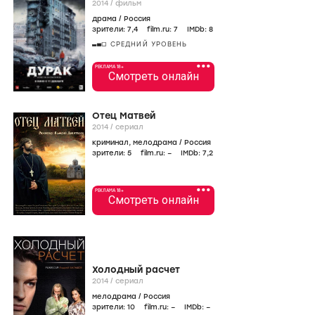
2014
/
фильм
драма
/
Россия
зрители:
7
,4
film.ru:
7
IMDb:
8
СРЕДНИЙ УРОВЕНЬ
•••
РЕКЛАМА 18+
Смотреть онлайн
Отец Матвей
2014
/
сериал
криминал
,
мелодрама
/
Россия
зрители:
5
film.ru:
–
IMDb:
7
,2
•••
РЕКЛАМА 18+
Смотреть онлайн
Холодный расчет
2014
/
сериал
мелодрама
/
Россия
зрители:
10
film.ru:
–
IMDb:
–