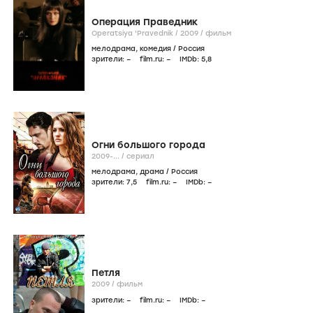
Операция Праведник
Operatsiya 'Pravednik /
2009
/
фильм
мелодрама
,
комедия
/
Россия
зрители:
–
film.ru:
–
IMDb:
5
,8
Огни большого города
2009-...
/
сериал
мелодрама
,
драма
/
Россия
зрители:
7
,5
film.ru:
–
IMDb:
–
Петля
2009
/
фильм
зрители:
–
film.ru:
–
IMDb:
–