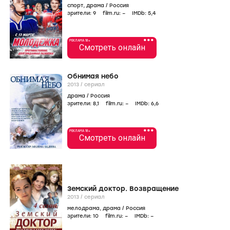
спорт
,
драма
/
Россия
зрители:
9
film.ru:
–
IMDb:
5
,4
•••
РЕКЛАМА 18+
Смотреть онлайн
Обнимая небо
2013
/
сериал
драма
/
Россия
зрители:
8
,1
film.ru:
–
IMDb:
6
,6
•••
РЕКЛАМА 18+
Смотреть онлайн
Земский доктор. Возвращение
2013
/
сериал
мелодрама
,
драма
/
Россия
зрители:
10
film.ru:
–
IMDb:
–