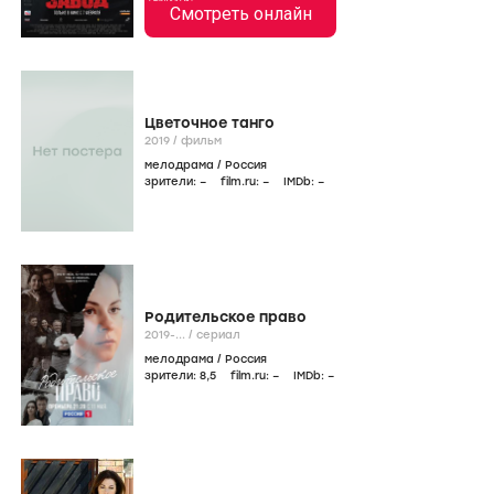
Смотреть онлайн
Цветочное танго
2019
/
фильм
мелодрама
/
Россия
зрители:
–
film.ru:
–
IMDb:
–
Родительское право
2019-...
/
сериал
мелодрама
/
Россия
зрители:
8
,5
film.ru:
–
IMDb:
–