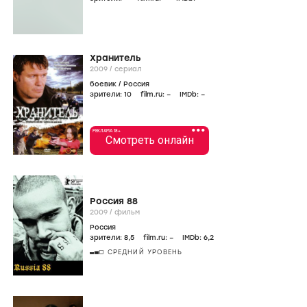
Хранитель
2009
/
сериал
боевик
/
Россия
зрители:
10
film.ru:
–
IMDb:
–
•••
РЕКЛАМА 18+
Смотреть онлайн
Россия 88
2009
/
фильм
Россия
зрители:
8
,5
film.ru:
–
IMDb:
6
,2
СРЕДНИЙ УРОВЕНЬ