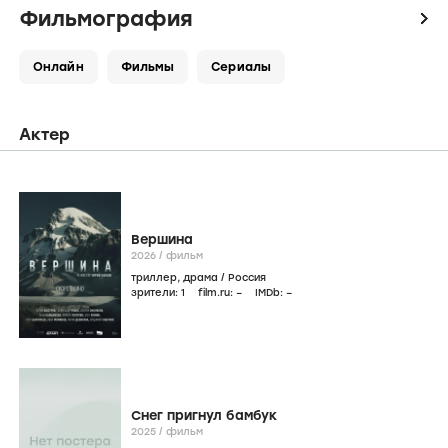
Фильмография
icon
Онлайн
Фильмы
Сериалы
Актер
Вершина
2026
/
фильм
триллер
,
драма
/
Россия
зрители:
1
film.ru:
–
IMDb:
–
Снег пригнул бамбук
2025
/
фильм