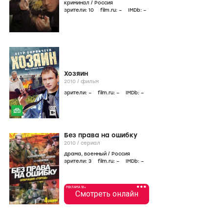
криминал
/
Россия
зрители:
10
film.ru:
–
IMDb:
–
Хозяин
2010
/
фильм
зрители:
–
film.ru:
–
IMDb:
–
Без права на ошибку
2010
/
сериал
драма
,
военный
/
Россия
зрители:
3
film.ru:
–
IMDb:
–
•••
РЕКЛАМА 18+
Смотреть онлайн