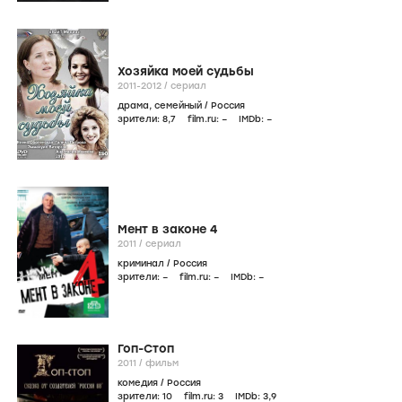
Хозяйка моей судьбы
2011-2012
/
сериал
драма
,
семейный
/
Россия
зрители:
8
,7
film.ru:
–
IMDb:
–
Мент в законе 4
2011
/
сериал
криминал
/
Россия
зрители:
–
film.ru:
–
IMDb:
–
Гоп-Стоп
2011
/
фильм
комедия
/
Россия
зрители:
10
film.ru:
3
IMDb:
3
,9