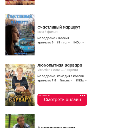
Счастливый маршрут
2013
/
фильм
мелодрама
/
Россия
зрители:
9
film.ru:
–
IMDb:
–
Любопытная Варвара
Vitruvian /
2012-...
/
сериал
мелодрама
,
комедия
/
Россия
зрители:
7
,5
film.ru:
–
IMDb:
–
•••
РЕКЛАМА 18+
Смотреть онлайн
В ожидании весны