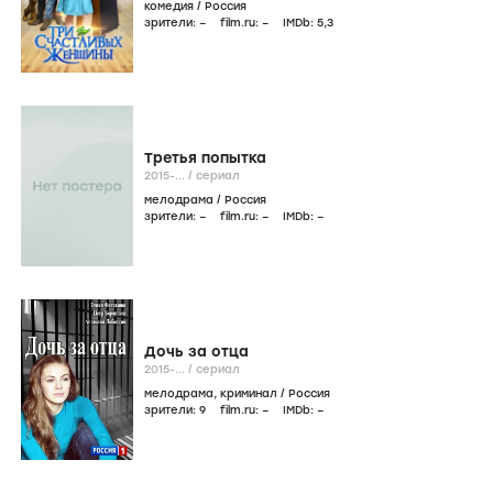
комедия
/
Россия
зрители:
–
film.ru:
–
IMDb:
5
,3
Третья попытка
2015-...
/
сериал
мелодрама
/
Россия
зрители:
–
film.ru:
–
IMDb:
–
Дочь за отца
2015-...
/
сериал
мелодрама
,
криминал
/
Россия
зрители:
9
film.ru:
–
IMDb:
–