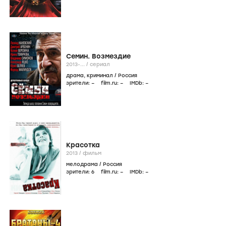
Семин. Возмездие
2013-...
/
сериал
драма
,
криминал
/
Россия
зрители:
–
film.ru:
–
IMDb:
–
Красотка
2013
/
фильм
мелодрама
/
Россия
зрители:
6
film.ru:
–
IMDb:
–