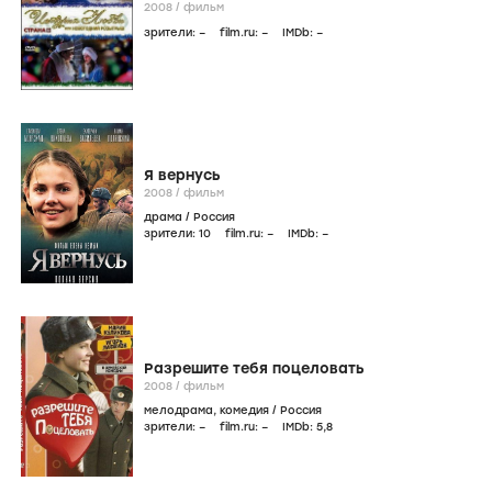
розыгрыш
2008
/
фильм
зрители:
–
film.ru:
–
IMDb:
–
Я вернусь
2008
/
фильм
драма
/
Россия
зрители:
10
film.ru:
–
IMDb:
–
Разрешите тебя поцеловать
2008
/
фильм
мелодрама
,
комедия
/
Россия
зрители:
–
film.ru:
–
IMDb:
5
,8