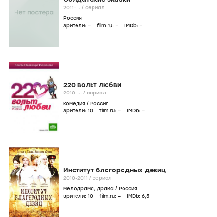
2011-...
/
сериал
Россия
зрители:
–
film.ru:
–
IMDb:
–
220 вольт любви
2010-...
/
сериал
комедия
/
Россия
зрители:
10
film.ru:
–
IMDb:
–
Институт благородных девиц
2010-2011
/
сериал
мелодрама
,
драма
/
Россия
зрители:
10
film.ru:
–
IMDb:
6
,5