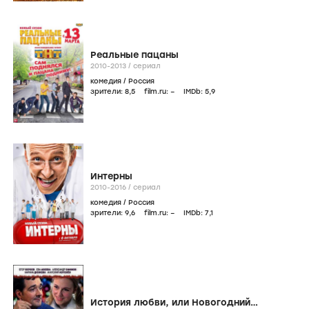
Реальные пацаны
2010-2013
/
сериал
комедия
/
Россия
зрители:
8
,5
film.ru:
–
IMDb:
5
,9
Интерны
2010-2016
/
сериал
комедия
/
Россия
зрители:
9
,6
film.ru:
–
IMDb:
7
,1
История любви, или Новогодний