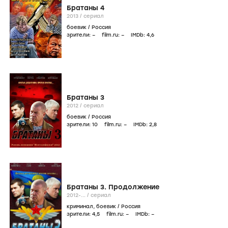
Братаны 4
2013
/
сериал
боевик
/
Россия
зрители:
–
film.ru:
–
IMDb:
4
,6
Братаны 3
2012
/
сериал
боевик
/
Россия
зрители:
10
film.ru:
–
IMDb:
2
,8
Братаны 3. Продолжение
2012-...
/
сериал
криминал
,
боевик
/
Россия
зрители:
4
,5
film.ru:
–
IMDb:
–