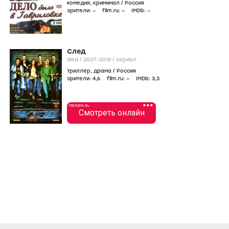
комедия
,
криминал
/
Россия
зрители:
–
film.ru:
–
IMDb:
–
След
Sled /
2007-2018
/
сериал
триллер
,
драма
/
Россия
зрители:
4
,6
film.ru:
–
IMDb:
3
,3
•••
РЕКЛАМА 18+
Смотреть онлайн