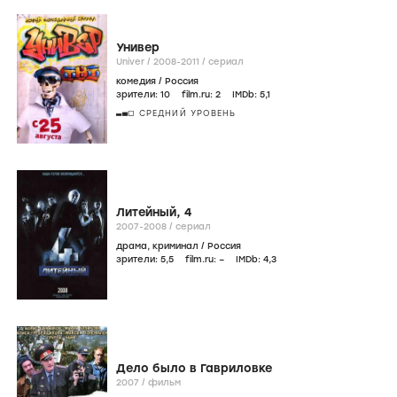
Универ
Univer /
2008-2011
/
сериал
комедия
/
Россия
зрители:
10
film.ru:
2
IMDb:
5
,1
СРЕДНИЙ УРОВЕНЬ
Литейный, 4
2007-2008
/
сериал
драма
,
криминал
/
Россия
зрители:
5
,5
film.ru:
–
IMDb:
4
,3
Дело было в Гавриловке
2007
/
фильм