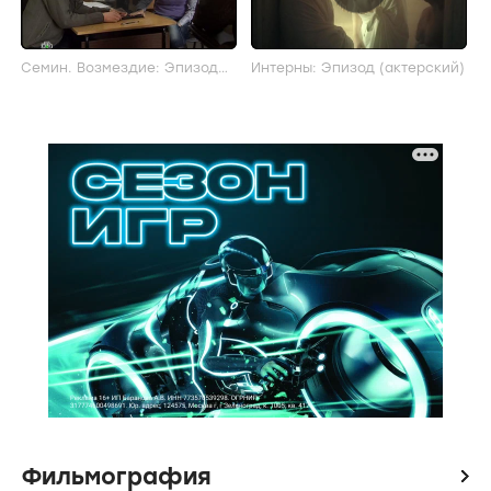
Семин. Возмездие: Эпизод
Интерны: Эпизод (актерский)
(актерский)
Фильмография
icon