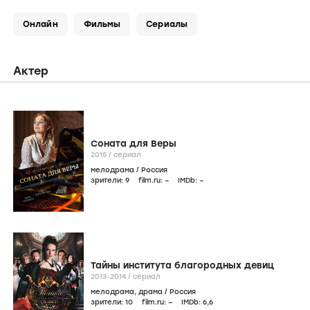
Онлайн
Фильмы
Сериалы
Актер
Соната для Веры
2015
/
сериал
мелодрама
/
Россия
зрители:
9
film.ru:
–
IMDb:
–
Тайны института благородных девиц
2013-2014
/
сериал
мелодрама
,
драма
/
Россия
зрители:
10
film.ru:
–
IMDb:
6
,6