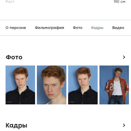
Рост
190 см
О персоне
Фильмография
Фото
Кадры
Видео
Фото
icon
Кадры
icon