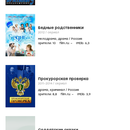
Бедные родственники
2012
/
сериал
мелодрама
,
драма
/
Россия
зрители:
10
film.ru:
–
IMDb:
6
,3
Прокурорская проверка
2011-2014
/
сериал
драма
,
криминал
/
Россия
зрители:
8
,8
film.ru:
–
IMDb:
3
,9
Солдатские сказки