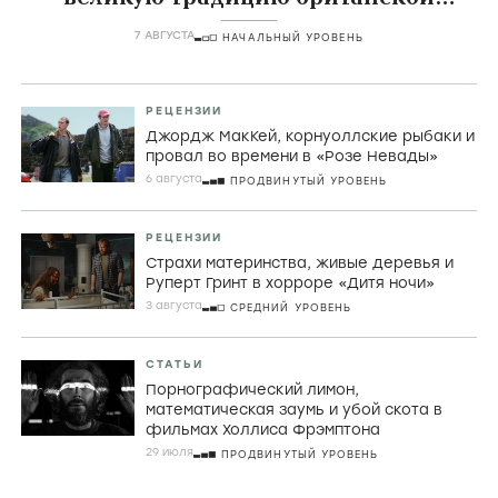
комедии
7 АВГУСТА
НАЧАЛЬНЫЙ УРОВЕНЬ
РЕЦЕНЗИИ
Джордж МакКей, корнуоллские рыбаки и
провал во времени в «Розе Невады»
6 августа
ПРОДВИНУТЫЙ УРОВЕНЬ
РЕЦЕНЗИИ
Страхи материнства, живые деревья и
Руперт Гринт в хорроре «Дитя ночи»
3 августа
СРЕДНИЙ УРОВЕНЬ
СТАТЬИ
Порнографический лимон,
математическая заумь и убой скота в
фильмах Холлиса Фрэмптона
29 июля
ПРОДВИНУТЫЙ УРОВЕНЬ