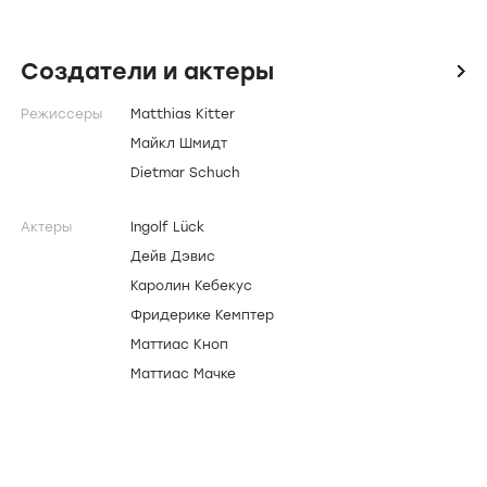
Создатели и актеры
icon
Режиссеры
Matthias Kitter
Майкл Шмидт
Dietmar Schuch
Актеры
Ingolf Lück
Дейв Дэвис
Каролин Кебекус
Фридерике Кемптер
Маттиас Кноп
Маттиас Мачке