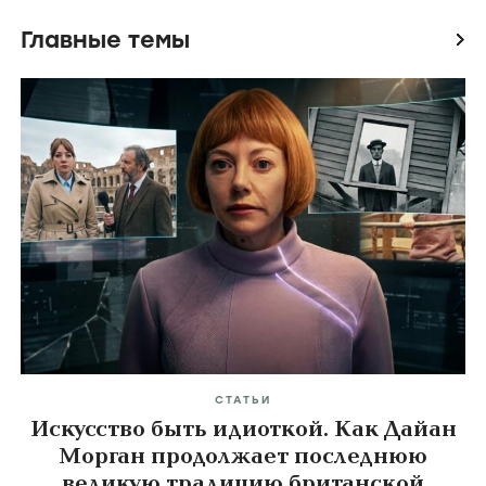
Главные темы
icon
СТАТЬИ
Искусство быть идиоткой. Как Дайан
Морган продолжает последнюю
великую традицию британской