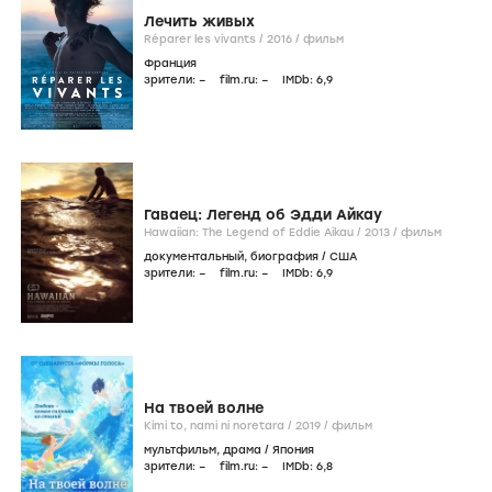
Лечить живых
Réparer les vivants /
2016
/
фильм
Франция
зрители:
–
film.ru:
–
IMDb:
6
,9
Гаваец: Легенд об Эдди Айкау
Hawaiian: The Legend of Eddie Aikau /
2013
/
фильм
документальный
,
биография
/
США
зрители:
–
film.ru:
–
IMDb:
6
,9
На твоей волне
Kimi to, nami ni noretara /
2019
/
фильм
мультфильм
,
драма
/
Япония
зрители:
–
film.ru:
–
IMDb:
6
,8