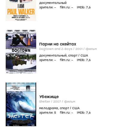
документальный
зрители:
–
film.ru:
–
IMDb:
7
,6
Парни на скейтах
Dogtown and Z-Boys /
2001
/
фильм
документальный
,
спорт
/
США
зрители:
–
film.ru:
–
IMDb:
7
,6
Убежище
Shelter /
2007
/
фильм
мелодрама
,
спорт
/
США
зрители:
5
film.ru:
–
IMDb:
7
,6