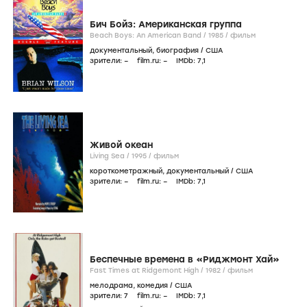
Бич Бойз: Американская группа
Beach Boys: An American Band /
1985
/
фильм
документальный
,
биография
/
США
зрители:
–
film.ru:
–
IMDb:
7
,1
Живой океан
Living Sea /
1995
/
фильм
короткометражный
,
документальный
/
США
зрители:
–
film.ru:
–
IMDb:
7
,1
Беспечные времена в «Риджмонт Хай»
Fast Times at Ridgemont High /
1982
/
фильм
мелодрама
,
комедия
/
США
зрители:
7
film.ru:
–
IMDb:
7
,1