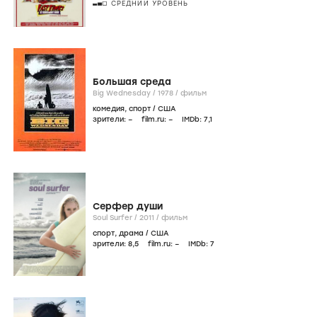
СРЕДНИЙ УРОВЕНЬ
Большая среда
Big Wednesday /
1978
/
фильм
комедия
,
спорт
/
США
зрители:
–
film.ru:
–
IMDb:
7
,1
Серфер души
Soul Surfer /
2011
/
фильм
спорт
,
драма
/
США
зрители:
8
,5
film.ru:
–
IMDb:
7