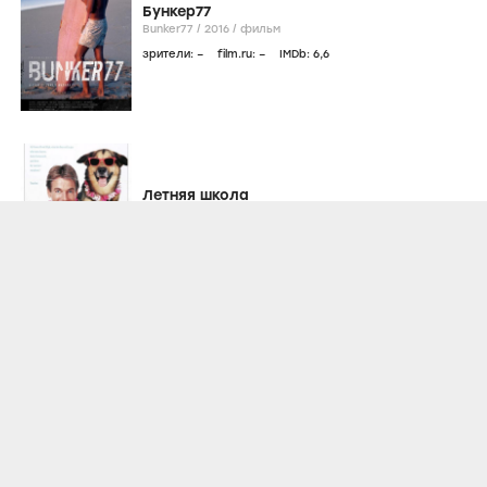
Бункер77
Bunker77 /
2016
/
фильм
зрители:
–
film.ru:
–
IMDb:
6
,6
Летняя школа
Summer School /
1987
/
фильм
мелодрама
,
комедия
/
США
зрители:
–
film.ru:
–
IMDb:
6
,6
Местные парни
Local Boys /
2002
/
фильм
драма
/
США
зрители:
–
film.ru:
–
IMDb:
6
,5