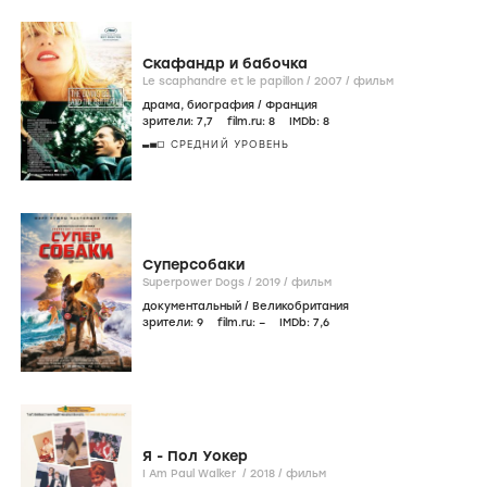
Скафандр и бабочка
Le scaphandre et le papillon /
2007
/
фильм
драма
,
биография
/
Франция
зрители:
7
,7
film.ru:
8
IMDb:
8
СРЕДНИЙ УРОВЕНЬ
Суперсобаки
Superpower Dogs /
2019
/
фильм
документальный
/
Великобритания
зрители:
9
film.ru:
–
IMDb:
7
,6
Я - Пол Уокер
I Am Paul Walker /
2018
/
фильм