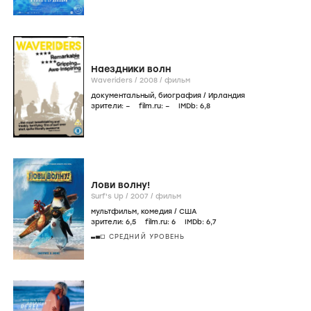
Наездники волн
Waveriders /
2008
/
фильм
документальный
,
биография
/
Ирландия
зрители:
–
film.ru:
–
IMDb:
6
,8
Лови волну!
Surf's Up /
2007
/
фильм
мультфильм
,
комедия
/
США
зрители:
6
,5
film.ru:
6
IMDb:
6
,7
СРЕДНИЙ УРОВЕНЬ