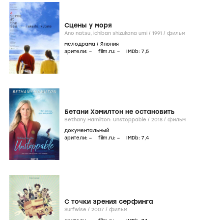
Сцены у моря
Ano natsu, ichiban shizukana umi /
1991
/
фильм
мелодрама
/
Япония
зрители:
–
film.ru:
–
IMDb:
7
,5
Бетани Хэмилтон не остановить
Bethany Hamilton: Unstoppable /
2018
/
фильм
документальный
зрители:
–
film.ru:
–
IMDb:
7
,4
С точки зрения серфинга
Surfwise /
2007
/
фильм