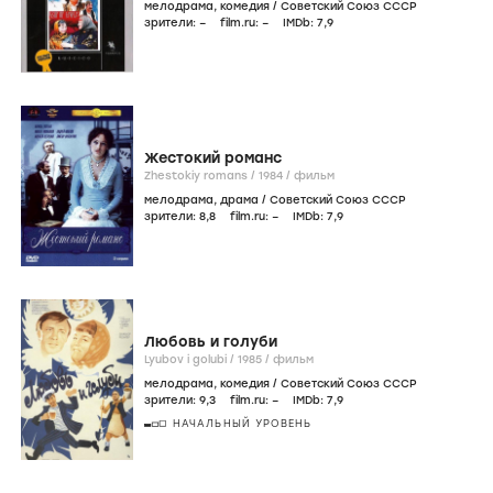
мелодрама
,
комедия
/
Советский Союз СССР
зрители:
–
film.ru:
–
IMDb:
7
,9
Жестокий романс
Zhestokiy romans /
1984
/
фильм
мелодрама
,
драма
/
Советский Союз СССР
зрители:
8
,8
film.ru:
–
IMDb:
7
,9
Любовь и голуби
Lyubov i golubi /
1985
/
фильм
мелодрама
,
комедия
/
Советский Союз СССР
зрители:
9
,3
film.ru:
–
IMDb:
7
,9
НАЧАЛЬНЫЙ УРОВЕНЬ