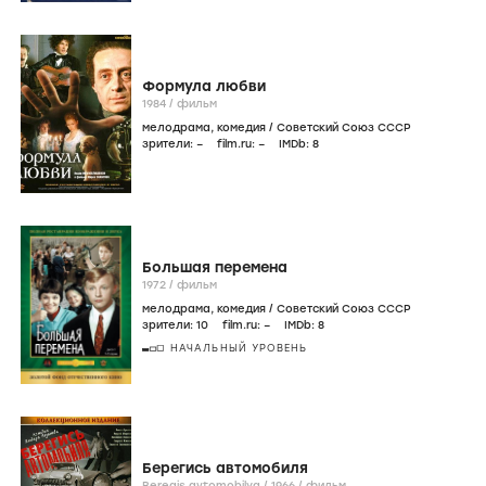
Формула любви
1984
/
фильм
мелодрама
,
комедия
/
Советский Союз СССР
зрители:
–
film.ru:
–
IMDb:
8
Большая перемена
1972
/
фильм
мелодрама
,
комедия
/
Советский Союз СССР
зрители:
10
film.ru:
–
IMDb:
8
НАЧАЛЬНЫЙ УРОВЕНЬ
Берегись автомобиля
Beregis avtomobilya /
1966
/
фильм