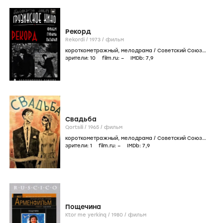
Рекорд
Rekordi /
1973
/
фильм
короткометражный
,
мелодрама
/
Советский Союз
СССР
зрители:
10
film.ru:
–
IMDb:
7
,9
Свадьба
Qortsili /
1965
/
фильм
короткометражный
,
мелодрама
/
Советский Союз
СССР
зрители:
1
film.ru:
–
IMDb:
7
,9
Пощечина
Ktor me yerkinq /
1980
/
фильм