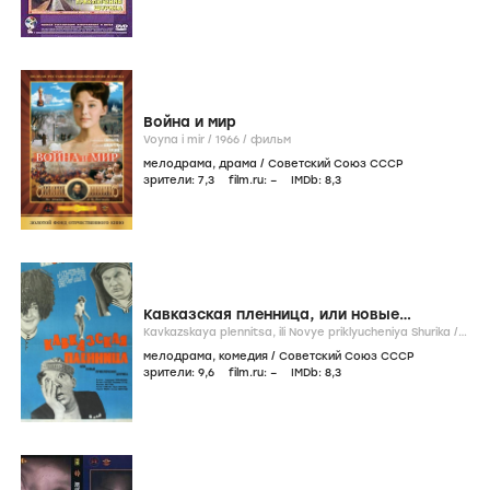
Война и мир
Voyna i mir /
1966
/
фильм
мелодрама
,
драма
/
Советский Союз СССР
зрители:
7
,3
film.ru:
–
IMDb:
8
,3
Кавказская пленница, или новые
приключения Шурика
Kavkazskaya plennitsa, ili Novye priklyucheniya Shurika /
1967
/
фильм
мелодрама
,
комедия
/
Советский Союз СССР
зрители:
9
,6
film.ru:
–
IMDb:
8
,3