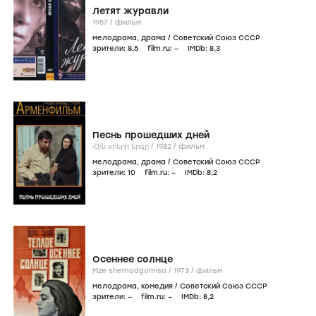
Летят журавли
1957
/
фильм
мелодрама
,
драма
/
Советский Союз СССР
зрители:
8
,5
film.ru:
–
IMDb:
8
,3
Песнь прошедших дней
Հին օրերի երգը /
1982
/
фильм
мелодрама
,
драма
/
Советский Союз СССР
зрители:
10
film.ru:
–
IMDb:
8
,2
Осеннее солнце
Mze shemodgomisa /
1973
/
фильм
мелодрама
,
комедия
/
Советский Союз СССР
зрители:
–
film.ru:
–
IMDb:
8
,2