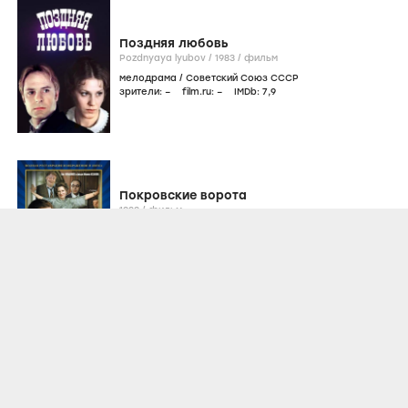
Поздняя любовь
Pozdnyaya lyubov /
1983
/
фильм
мелодрама
/
Советский Союз СССР
зрители:
–
film.ru:
–
IMDb:
7
,9
Покровские ворота
1982
/
фильм
мелодрама
,
комедия
/
Советский Союз СССР
зрители:
7
film.ru:
–
IMDb:
7
,9
НАЧАЛЬНЫЙ УРОВЕНЬ
Вам и не снилось...
Vam i ne snilos… /
1981
/
фильм
мелодрама
,
драма
/
Советский Союз СССР