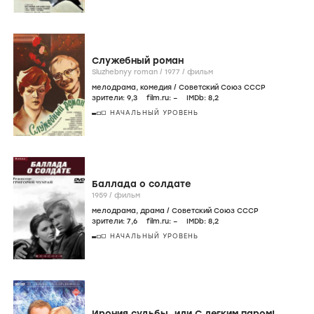
Служебный роман
Sluzhebnyy roman /
1977
/
фильм
мелодрама
,
комедия
/
Советский Союз СССР
зрители:
9
,3
film.ru:
–
IMDb:
8
,2
НАЧАЛЬНЫЙ УРОВЕНЬ
Баллада о солдате
1959
/
фильм
мелодрама
,
драма
/
Советский Союз СССР
зрители:
7
,6
film.ru:
–
IMDb:
8
,2
НАЧАЛЬНЫЙ УРОВЕНЬ
Ирония судьбы, или С легким паром!