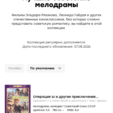
мелодрамы
Фильмы Эльдара Рязанова, Леонида Гайдая и других
отечественных киноклассиков, без которых сложно
представить советскую романтику, вы найдете в этой
коллекции.
Коллекция регулярно дополняется.
Дата последнего обновления: 07.08.2026
Онлайн
Операция Ы и другие приключения
Шурика
Operation Y & Other Shurik's Adventures /
1965
/
фильм
мелодрама
,
комедия
/
Советский Союз СССР
зрители:
9
,4
film.ru:
–
IMDb:
8
,4