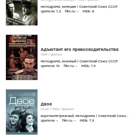
мелодрама
,
комедия
/
Советский Союз СССР
зрители:
7
,3
film.ru:
–
IMDb:
8
Адъютант его превосходительства
1969
/
фильм
мелодрама
,
военный
/
Советский Союз СССР
зрители:
10
film.ru:
–
IMDb:
7
,9
Двое
Dvoe /
1965
/
фильм
короткометражный
,
мелодрама
/
Советский Союз
СССР
зрители:
–
film.ru:
–
IMDb:
7
,9