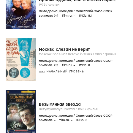
1975
/
фильм
мелодрама
,
комедия
/
Советский Союз СССР
зрители:
9
,4
film.ru:
–
IMDb:
8
,1
Москва слезам не верит
Moscow Does Not Believe in Tears /
1980
/
фильм
мелодрама
,
комедия
/
Советский Союз СССР
зрители:
9
,3
film.ru:
–
IMDb:
8
НАЧАЛЬНЫЙ УРОВЕНЬ
Безымянная звезда
Bezymyannaya Zvezda /
1978
/
фильм
мелодрама
,
комедия
/
Советский Союз СССР
зрители:
–
film.ru:
–
IMDb:
8