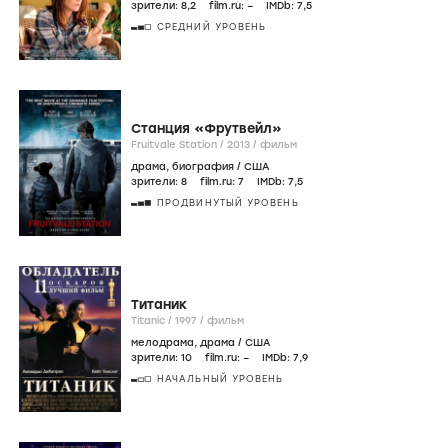
зрители:
8
,2
film.ru:
–
IMDb:
7
,5
СРЕДНИЙ УРОВЕНЬ
Станция «Фрутвейл»
Fruitvale Station /
2013
/
фильм
драма
,
биография
/
США
зрители:
8
film.ru:
7
IMDb:
7
,5
ПРОДВИНУТЫЙ УРОВЕНЬ
Титаник
Titanic /
1997
/
фильм
мелодрама
,
драма
/
США
зрители:
10
film.ru:
–
IMDb:
7
,9
НАЧАЛЬНЫЙ УРОВЕНЬ