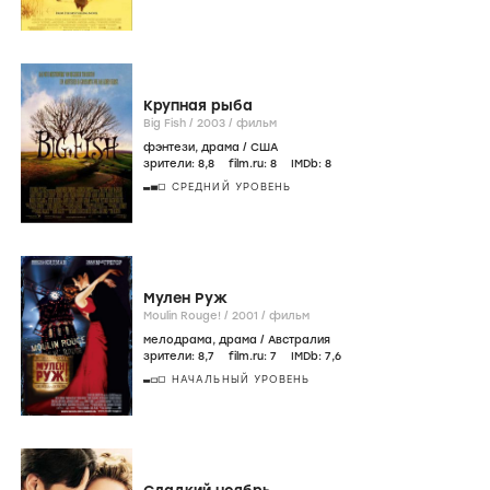
Крупная рыба
Big Fish /
2003
/
фильм
фэнтези
,
драма
/
США
зрители:
8
,8
film.ru:
8
IMDb:
8
СРЕДНИЙ УРОВЕНЬ
Мулен Руж
Moulin Rouge! /
2001
/
фильм
мелодрама
,
драма
/
Австралия
зрители:
8
,7
film.ru:
7
IMDb:
7
,6
НАЧАЛЬНЫЙ УРОВЕНЬ