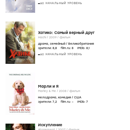
НАЧАЛЬНЫЙ УРОВЕНЬ
Хатико: Самый верный друг
Hachi /
2009
/
фильм
драма
,
семейный
/
Великобритания
зрители:
8
,8
film.ru:
8
IMDb:
8
,1
НАЧАЛЬНЫЙ УРОВЕНЬ
Марли и Я
Marley & Me /
2008
/
фильм
мелодрама
,
комедия
/
США
зрители:
7
,2
film.ru:
–
IMDb:
7
Искупление
Atonement /
2007
/
фильм