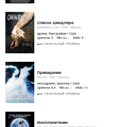
Список Шиндлера
Schindler's List /
1993
/
фильм
драма
,
биография
/
США
зрители:
9
film.ru:
–
IMDb:
9
НАЧАЛЬНЫЙ УРОВЕНЬ
Привидение
Ghost /
1990
/
фильм
мелодрама
,
триллер
/
США
зрители:
8
,9
film.ru:
–
IMDb:
7
,1
НАЧАЛЬНЫЙ УРОВЕНЬ
Инопланетянин