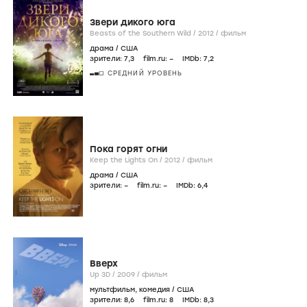
Звери дикого юга
Beasts of the Southern Wild /
2012
/
фильм
драма
/
США
зрители:
7
,3
film.ru:
–
IMDb:
7
,2
СРЕДНИЙ УРОВЕНЬ
Пока горят огни
Keep the Lights On /
2012
/
фильм
драма
/
США
зрители:
–
film.ru:
–
IMDb:
6
,4
Вверх
Up 3D /
2009
/
фильм
мультфильм
,
комедия
/
США
зрители:
8
,6
film.ru:
8
IMDb:
8
,3