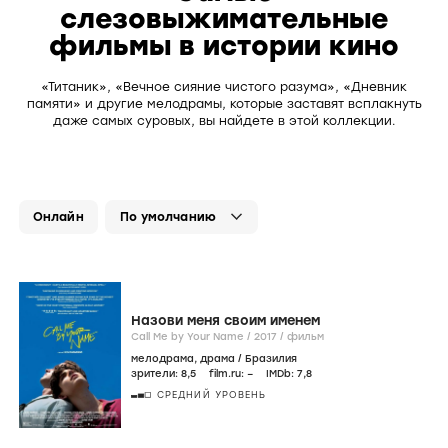
слезовыжимательные
фильмы в истории кино
«Титаник», «Вечное сияние чистого разума», «Дневник
памяти» и другие мелодрамы, которые заставят всплакнуть
даже самых суровых, вы найдете в этой коллекции.
Онлайн
Назови меня своим именем
Call Me by Your Name /
2017
/
фильм
мелодрама
,
драма
/
Бразилия
зрители:
8
,5
film.ru:
–
IMDb:
7
,8
СРЕДНИЙ УРОВЕНЬ