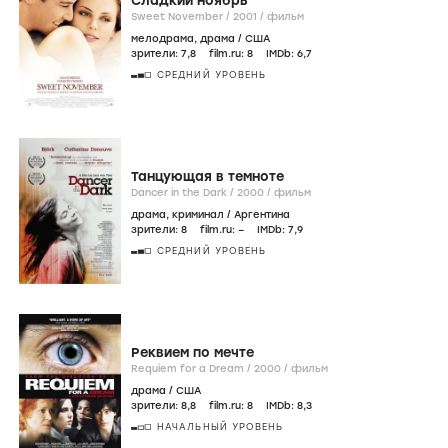
Сладкий ноябрь
Sweet November /
2001
/
фильм
мелодрама
,
драма
/
США
зрители:
7
,8
film.ru:
8
IMDb:
6
,7
СРЕДНИЙ УРОВЕНЬ
Танцующая в темноте
Dancer in the Dark /
2000
/
фильм
драма
,
криминал
/
Аргентина
зрители:
8
film.ru:
–
IMDb:
7
,9
СРЕДНИЙ УРОВЕНЬ
Реквием по мечте
Requiem for a Dream /
2000
/
фильм
драма
/
США
зрители:
8
,8
film.ru:
8
IMDb:
8
,3
НАЧАЛЬНЫЙ УРОВЕНЬ