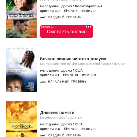
мелодрама
,
драма
/
Великобритания
зрители:
8
,7
film.ru:
7
IMDb:
7
,8
СРЕДНИЙ УРОВЕНЬ
•••
РЕКЛАМА 18+
Смотреть онлайн
Вечное сияние чистого разума
Eternal Sunshine of the Spotless Mind /
2004
/
фильм
мелодрама
,
драма
/
США
зрители:
8
,1
film.ru:
10
IMDb:
8
,3
НАЧАЛЬНЫЙ УРОВЕНЬ
Дневник памяти
Notebook /
2004
/
фильм
мелодрама
,
драма
/
США
зрители:
8
,5
film.ru:
8
IMDb:
7
,8
СРЕДНИЙ УРОВЕНЬ