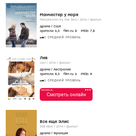
Манчестер у моря
Manchester by the Sea /
2016
/
фильм
драма
/
США
зрители:
6
,3
film.ru:
8
IMDb:
7
,8
СРЕДНИЙ УРОВЕНЬ
Лев
Lion /
2016
/
фильм
драма
/
Австралия
зрители:
8
,3
film.ru:
6
IMDb:
8
СРЕДНИЙ УРОВЕНЬ
•••
РЕКЛАМА 18+
Смотреть онлайн
Все еще Элис
Still Alice /
2014
/
фильм
драма
/
Франция