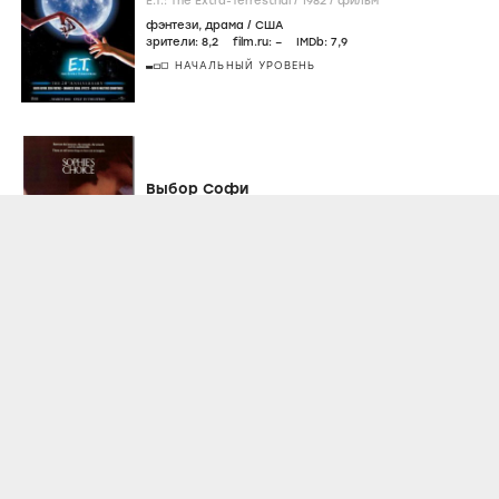
E.T.: The Extra-Terrestrial /
1982
/
фильм
фэнтези
,
драма
/
США
зрители:
8
,2
film.ru:
–
IMDb:
7
,9
НАЧАЛЬНЫЙ УРОВЕНЬ
Выбор Софи
Sophie's Choice /
1982
/
фильм
мелодрама
,
драма
/
Великобритания
зрители:
6
film.ru:
–
IMDb:
7
,5
Жизнь прекрасна
La vita è bella /
1997
/
фильм
мелодрама
,
комедия
/
Италия
зрители:
8
,9
film.ru:
–
IMDb:
8
,6