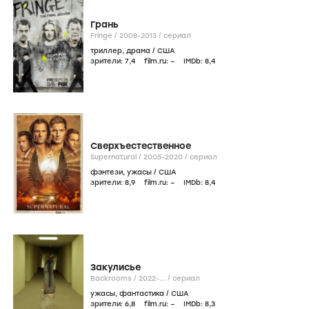
Грань
Fringe /
2008-2013
/
сериал
триллер
,
драма
/
США
зрители:
7
,4
film.ru:
–
IMDb:
8
,4
Сверхъестественное
Supernatural /
2005-2020
/
сериал
фэнтези
,
ужасы
/
США
зрители:
8
,9
film.ru:
–
IMDb:
8
,4
Закулисье
Backrooms /
2022-...
/
сериал
ужасы
,
фантастика
/
США
зрители:
6
,8
film.ru:
–
IMDb:
8
,3