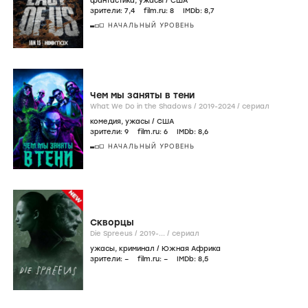
фантастика
,
ужасы
/
США
зрители:
7
,4
film.ru:
8
IMDb:
8
,7
НАЧАЛЬНЫЙ УРОВЕНЬ
Чем мы заняты в тени
What We Do in the Shadows /
2019-2024
/
сериал
комедия
,
ужасы
/
США
зрители:
9
film.ru:
6
IMDb:
8
,6
НАЧАЛЬНЫЙ УРОВЕНЬ
Скворцы
Die Spreeus /
2019-...
/
сериал
ужасы
,
криминал
/
Южная Африка
зрители:
–
film.ru:
–
IMDb:
8
,5