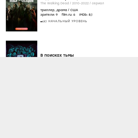
The Walking Dead /
2010-2022
/
сериал
триллер
,
драма
/
США
зрители:
9
film.ru:
6
IMDb:
8
,1
НАЧАЛЬНЫЙ УРОВЕНЬ
В поисках тьмы
In Search of Darkness /
2019-...
/
сериал
ужасы
,
документальный
/
Великобритания
зрители:
–
film.ru:
–
IMDb:
8
Паранормальное
Paranormal /
2020
/
сериал
драма
,
фэнтези
/
Египет
зрители:
8
film.ru:
7
IMDb:
8
СРЕДНИЙ УРОВЕНЬ