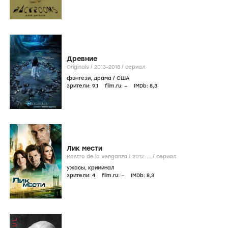
Древние
Originals /
2013-2018
/
сериал
фэнтези
,
драма
/
США
зрители:
9
,1
film.ru:
–
IMDb:
8
,3
Лик мести
Rostro de la Venganza /
2012-...
/
сериал
ужасы
,
криминал
зрители:
4
film.ru:
–
IMDb:
8
,3