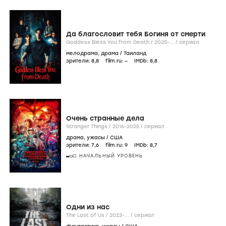
Да благословит тебя Богиня от смерти
Goddess Bless You from Death /
2025-...
/
сериал
мелодрама
,
драма
/
Таиланд
зрители:
8
,8
film.ru:
–
IMDb:
8
,8
Очень странные дела
Stranger Things /
2016-2025
/
сериал
драма
,
ужасы
/
США
зрители:
7
,6
film.ru:
9
IMDb:
8
,7
НАЧАЛЬНЫЙ УРОВЕНЬ
Одни из нас
The Last of Us /
2023-...
/
сериал