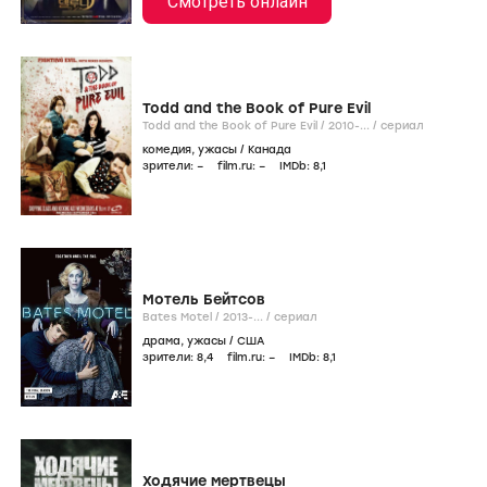
Смотреть онлайн
Todd and the Book of Pure Evil
Todd and the Book of Pure Evil /
2010-...
/
сериал
комедия
,
ужасы
/
Канада
зрители:
–
film.ru:
–
IMDb:
8
,1
Мотель Бейтсов
Bates Motel /
2013-...
/
сериал
драма
,
ужасы
/
США
зрители:
8
,4
film.ru:
–
IMDb:
8
,1
Ходячие мертвецы