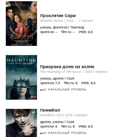
Проклятие Сари
Sinaeha Saree /
2022-...
/
сериал
ужасы
,
фэнтези
/
Таиланд
зрители:
–
film.ru:
–
IMDb:
8
,5
Призраки дома на холме
The Haunting of Hill House /
2018
/
сериал
ужасы
,
драма
/
США
зрители:
7
,9
film.ru:
8
IMDb:
8
,5
НАЧАЛЬНЫЙ УРОВЕНЬ
Ганнибал
Hannibal /
2013-2015
/
сериал
драма
,
ужасы
/
США
зрители:
8
film.ru:
8
IMDb:
8
,5
НАЧАЛЬНЫЙ УРОВЕНЬ