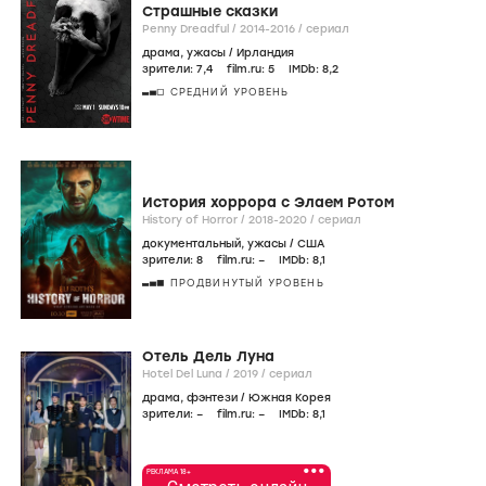
Страшные сказки
Penny Dreadful /
2014-2016
/
сериал
драма
,
ужасы
/
Ирландия
зрители:
7
,4
film.ru:
5
IMDb:
8
,2
СРЕДНИЙ УРОВЕНЬ
История хоррора с Элаем Ротом
History of Horror /
2018-2020
/
сериал
документальный
,
ужасы
/
США
зрители:
8
film.ru:
–
IMDb:
8
,1
ПРОДВИНУТЫЙ УРОВЕНЬ
Отель Дель Луна
Hotel Del Luna /
2019
/
сериал
драма
,
фэнтези
/
Южная Корея
зрители:
–
film.ru:
–
IMDb:
8
,1
•••
РЕКЛАМА 18+