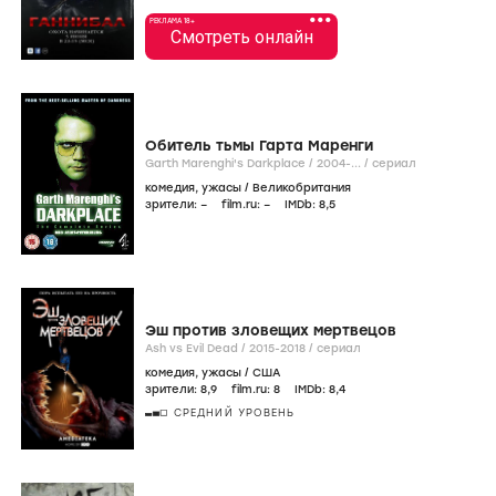
•••
РЕКЛАМА 18+
Смотреть онлайн
Обитель тьмы Гарта Маренги
Garth Marenghi's Darkplace /
2004-...
/
сериал
комедия
,
ужасы
/
Великобритания
зрители:
–
film.ru:
–
IMDb:
8
,5
Эш против зловещих мертвецов
Ash vs Evil Dead /
2015-2018
/
сериал
комедия
,
ужасы
/
США
зрители:
8
,9
film.ru:
8
IMDb:
8
,4
СРЕДНИЙ УРОВЕНЬ