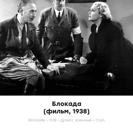
Блокада
(фильм, 1938)
Blockade
1938
драма,
военный
США