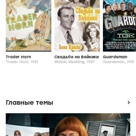
Trader Horn
Свадьба на Вайкики
Guardsman
Trader Horn,
1931
Waikiki Wedding,
1937
Guardsman,
1931
Главные темы
icon