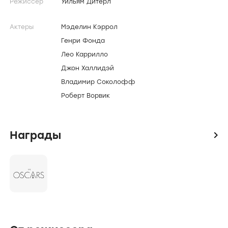
Режиссер
Уильям Дитерл
Актеры
Мэделин Кэррол
Генри Фонда
Лео Каррилло
Джон Халлидэй
Владимир Соколофф
Роберт Ворвик
Награды
icon