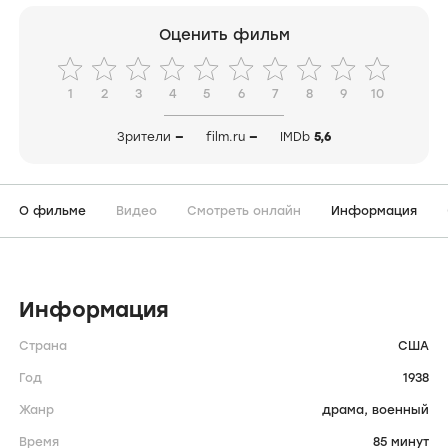
Оценить фильм
1
2
3
4
5
6
7
8
9
10
Зрители
—
film.ru
—
IMDb
5,6
О фильме
Видео
Смотреть онлайн
Информация
Информация
Страна
США
Год
1938
Жанр
драма,
военный
Время
85 минут