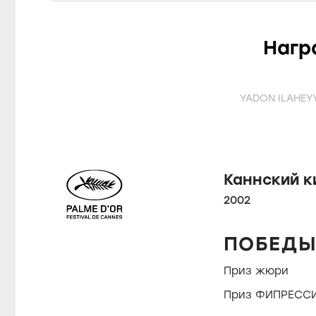
Нагр
YADON ILAHEY
Каннский 
2002
ПОБЕД
Приз жюри
Приз ФИПРЕСС