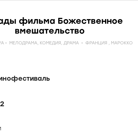
ады фильма Божественное
вмешательство
YA
МЕЛОДРАМА
,
КОМЕДИЯ
,
ДРАМА
ФРАНЦИЯ
,
МАРОККО
кинофестиваль
2
Ы
И