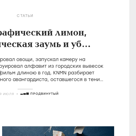
СТАТЬИ
рафический лимон,
ческая заумь и убой
в фильмах Холлиса
овал овощи, запускал камеру на
Фрэмптона
руировал алфавит из городских вывесок
 фильм длиною в год. KNMN разбирает
ного авангардиста, оставшегося в тени
о удостоившегося восторгов от Годара
ПРОДВИНУТЫЙ
29 ИЮЛЯ