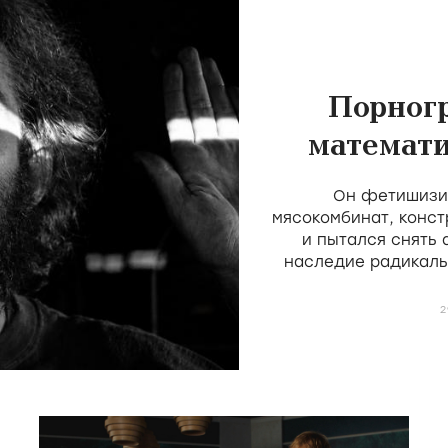
Порног
математи
скота 
Он фетишизир
мясокомбинат, конст
и пытался снять
наследие радикаль
Мекаса и Дерен, н