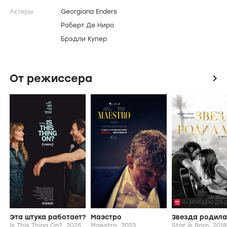
Актеры
Georgiana Enders
Роберт Де Ниро
Брэдли Купер
От режиссера
icon
Эта штука работает?
Маэстро
Звезда родила
Is This Thing On?,
2025
Maestro,
2023
Star Is Born,
2018