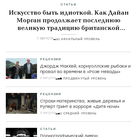
СТАТЬИ
Искусство быть идиоткой. Как Дайан
Морган продолжает последнюю
великую традицию британской
комедии
7 АВГУСТА
НАЧАЛЬНЫЙ УРОВЕНЬ
РЕЦЕНЗИИ
Джордж МакКей, корнуоллские рыбаки и
провал во времени в «Розе Невады»
6 августа
ПРОДВИНУТЫЙ УРОВЕНЬ
РЕЦЕНЗИИ
Страхи материнства, живые деревья и
Руперт Гринт в хорроре «Дитя ночи»
3 августа
СРЕДНИЙ УРОВЕНЬ
СТАТЬИ
Порнографический лимон,