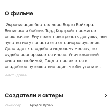
О фильме
Экранизация бестселлера Барта Бэйкера.
Выпивоха и бабник Тодд Картрайт прожигает
свою жизнь. Ему везёт повстречать девушку, чьи
чувства могут спасти его от саморазрушения.
Дело идет к свадьбе и медовому месяцу, но
судьба распоряжается иначе. Уничтоженный
смертью любимой, Тодд отправляется в
свадебное путешествие один, чтобы утопить
горе в стакане вина. Его случайным попутчиком
становится отец девушки, Гарри, который
собирался развеять прах дочери над морем…
Создатели и актеры
icon
Режиссер
Брэдли Купер