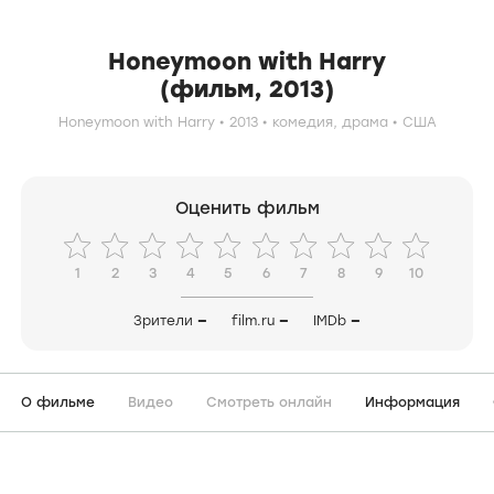
Honeymoon with Harry
(фильм, 2013)
Honeymoon with Harry
2013
комедия,
драма
США
Оценить фильм
1
2
3
4
5
6
7
8
9
10
Зрители
—
film.ru
—
IMDb
—
О фильме
Видео
Смотреть онлайн
Информация