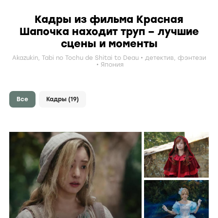
Кадры из фильма Красная
Шапочка находит труп – лучшие
сцены и моменты
Akazukin, Tabi no Tochu de Shitai to Deau
детектив
,
фэнтези
Япония
Все
Кадры
(19)