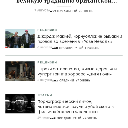
великую традицию британской
комедии
7 АВГУСТА
НАЧАЛЬНЫЙ УРОВЕНЬ
РЕЦЕНЗИИ
Джордж МакКей, корнуоллские рыбаки и
провал во времени в «Розе Невады»
6 августа
ПРОДВИНУТЫЙ УРОВЕНЬ
РЕЦЕНЗИИ
Страхи материнства, живые деревья и
Руперт Гринт в хорроре «Дитя ночи»
3 августа
СРЕДНИЙ УРОВЕНЬ
СТАТЬИ
Порнографический лимон,
математическая заумь и убой скота в
фильмах Холлиса Фрэмптона
29 июля
ПРОДВИНУТЫЙ УРОВЕНЬ