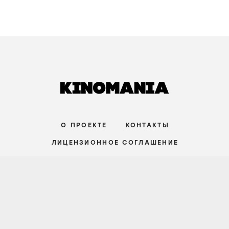
Домой через пустоту. Почему Кристофер
Нолан в «Одиссее» превращает великий
миф в знакомую историю о поиске себя
31 июля
НАЧАЛЬНЫЙ УРОВЕНЬ
СТАТЬИ
Совершенство на грани срыва. Почему
сериал «Медведь» — не о кухне, а о
поиске ответа, которого не существует
9 июля
НАЧАЛЬНЫЙ УРОВЕНЬ