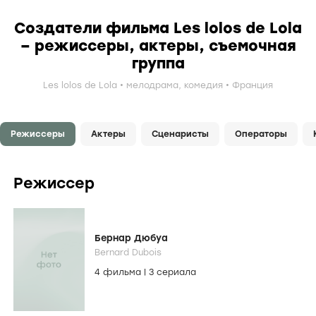
Создатели фильма Les lolos de Lola
– режиссеры, актеры, съемочная
группа
Les lolos de Lola
мелодрама
,
комедия
Франция
Режиссеры
Актеры
Сценаристы
Операторы
Режиссер
Бернар Дюбуа
Bernard Dubois
4 фильма
|
3 сериала