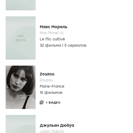
Макс Морель
Max Morel (I)
Le flic cultivé
32 фильма
|
5 сериалов
Zouzou
Zouzou
Marie-France
15 фильмов
1 ВИДЕО
Джульен Дюбуа
Julien Dubois