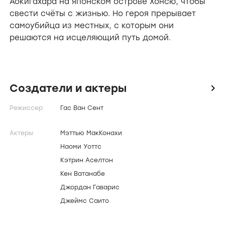
Аокигахара на японском острове Хонсю, чтобы
свести счёты с жизнью. Но героя прерывает
самоубийца из местных, с которым они
решаются на исцеляющий путь домой.
Создатели и актеры
icon
Режиссер
Гас Ван Сент
Актеры
Мэттью МакКонахи
Наоми Уоттс
Кэтрин Аселтон
Кен Ватанабе
Джордан Гаварис
Джеймс Саито