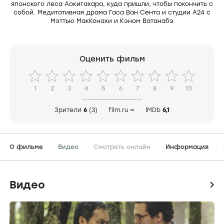
японского леса Аокигахара, куда пришли, чтобы покончить с
собой. Медитативная драма Гаса Ван Сента и студии А24 с
Мэттью МакКонахи и Кэном Ватанабэ
Оценить фильм
1
2
3
4
5
6
7
8
9
10
Зрители
6
(3)
film.ru
—
IMDb
6,1
О фильме
Видео
Смотреть онлайн
Информация
Видео
icon