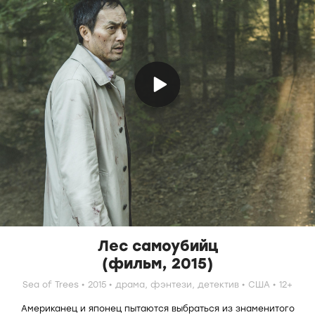
Лес самоубийц
(фильм, 2015)
Sea of Trees
2015
драма,
фэнтези,
детектив
США
12+
Американец и японец пытаются выбраться из знаменитого