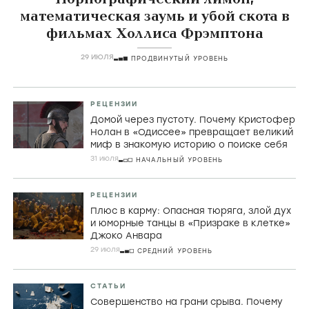
математическая заумь и убой скота в
фильмах Холлиса Фрэмптона
29 ИЮЛЯ
ПРОДВИНУТЫЙ УРОВЕНЬ
РЕЦЕНЗИИ
Домой через пустоту. Почему Кристофер
Нолан в «Одиссее» превращает великий
миф в знакомую историю о поиске себя
31 июля
НАЧАЛЬНЫЙ УРОВЕНЬ
РЕЦЕНЗИИ
Плюс в карму: Опасная тюряга, злой дух
и юморные танцы в «Призраке в клетке»
Джоко Анвара
29 июля
СРЕДНИЙ УРОВЕНЬ
СТАТЬИ
Совершенство на грани срыва. Почему