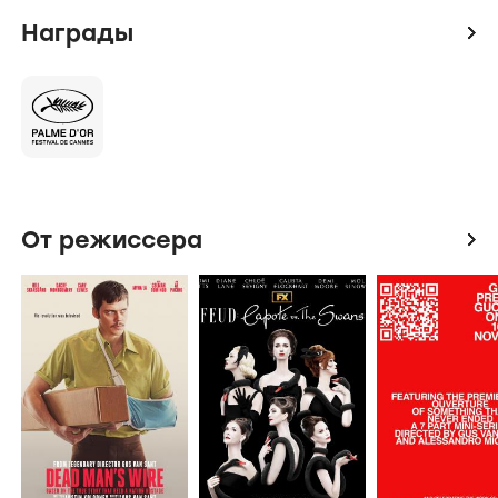
Награды
icon
От режиссера
icon