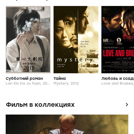
Режиссер
Лоу Йе
Актеры
Го Сяодун
Лу Хуанг
Хуан Сюань
Куин Хао
Чжан Лэй
От режиссера