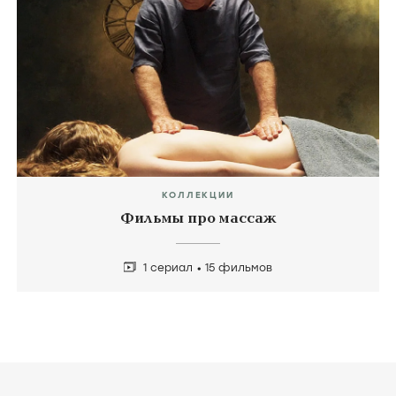
Субботний роман
Тайна
Любовь и ссад
Lan Xin Da Ju Yuan,
2019
Mystery,
2012
Love and Bruises
Фильм в коллекциях
icon