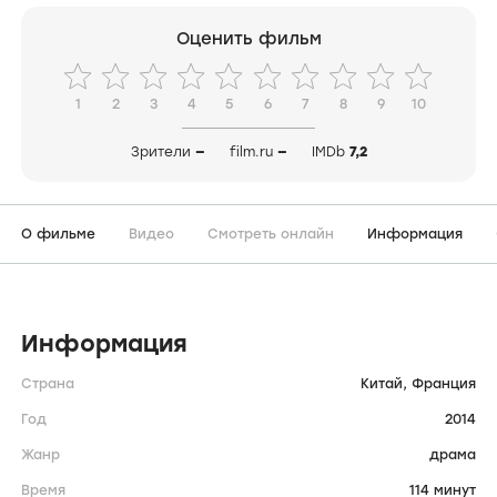
Оценить фильм
1
2
3
4
5
6
7
8
9
10
Зрители
—
film.ru
—
IMDb
7,2
О фильме
Видео
Смотреть онлайн
Информация
Информация
Страна
Китай,
Франция
Год
2014
Жанр
драма
Время
114 минут