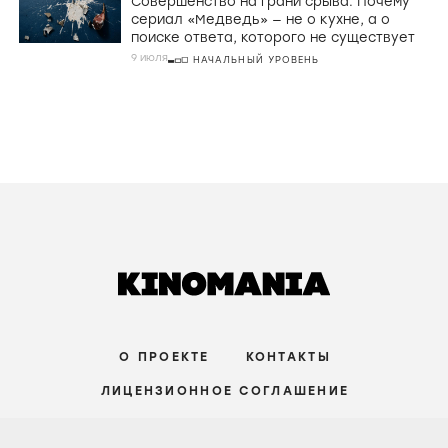
РЕЦЕНЗИИ
Джордж МакКей, корнуоллские рыбаки и
провал во времени в «Розе Невады»
6 августа
ПРОДВИНУТЫЙ УРОВЕНЬ
РЕЦЕНЗИИ
Страхи материнства, живые деревья и
Руперт Гринт в хорроре «Дитя ночи»
3 августа
СРЕДНИЙ УРОВЕНЬ
СТАТЬИ
Совершенство на грани срыва. Почему
сериал «Медведь» — не о кухне, а о
поиске ответа, которого не существует
9 июля
НАЧАЛЬНЫЙ УРОВЕНЬ