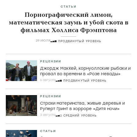
СТАТЬИ
Порнографический лимон,
математическая заумь и убой скота в
фильмах Холлиса Фрэмптона
29 ИЮЛЯ
ПРОДВИНУТЫЙ УРОВЕНЬ
РЕЦЕНЗИИ
Джордж МакКей, корнуоллские рыбаки и
провал во времени в «Розе Невады»
6 августа
ПРОДВИНУТЫЙ УРОВЕНЬ
РЕЦЕНЗИИ
Страхи материнства, живые деревья и
Руперт Гринт в хорроре «Дитя ночи»
3 августа
СРЕДНИЙ УРОВЕНЬ
СТАТЬИ