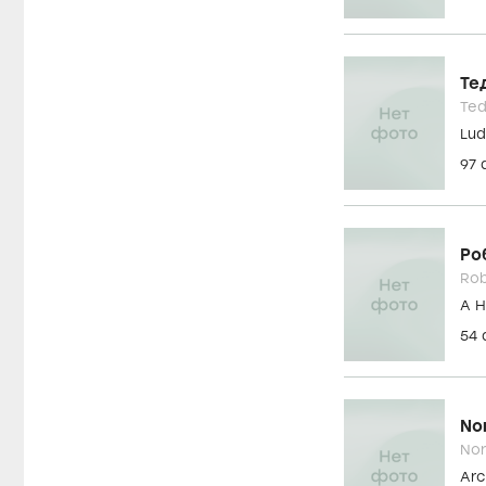
Мэ
Mar
Han
20
Эн
Ann
She
10
Те
Ted
Lud
97