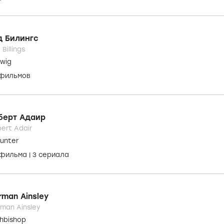
ри Гордон
y Gordon
s' Wife
8 фильмов
|
1 сериал
н Дарлинг
e Darling
pherdess
 фильмов
д Билингс
 Billings
wig
 фильмов