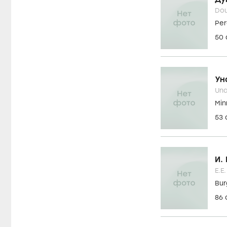
52
Гэ
Gav
Lor
54
Ду
Dou
Per
50
Ун
Una