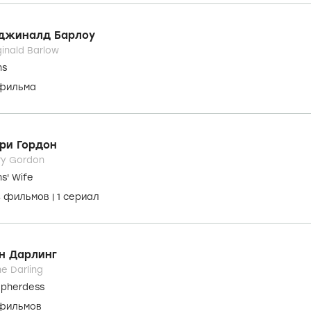
. Heggie
mit
 фильма
айт Фрай
ght Frye
 фильмов
джиналд Барлоу
inald Barlow
ns
 фильма