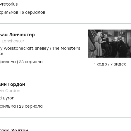
лери Хобсон
erie Hobson
zabeth
 фильмов
|
1 сериал
1 кадр
/
3 видео
нест Зесигер
est Thesiger
 Pretorius
 фильмов
|
5 сериалов
ьза Ланчестер
a Lanchester
y Wollstonecraft Shelley / The Monster's
te