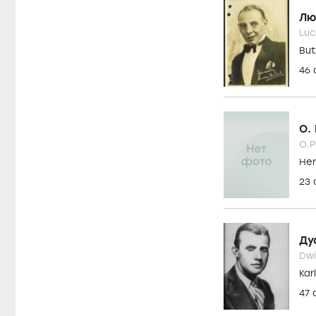
Min
53
И.
E.E.
Bu
86
Лю
Luc
But
46
О. 