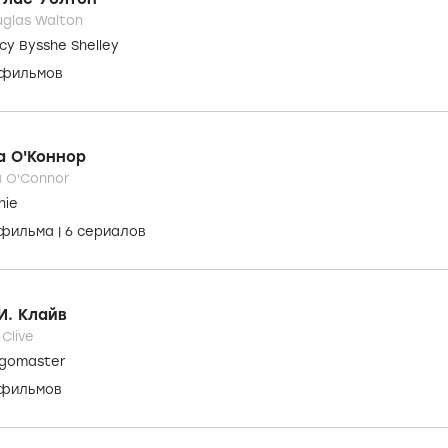
 фильма
|
33 сериала
1 кадр
/
7 видео
вин Гордон
in Gordon
d Byron
 фильма
|
23 сериала
глас Уолтон
glas Walton
cy Bysshe Shelley
 фильмов
а О'Коннор
 O'Connor