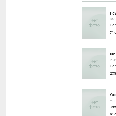
O.P
Her
23
Ду
Dwi
Karl
47
Ре
Reg
Ha
74