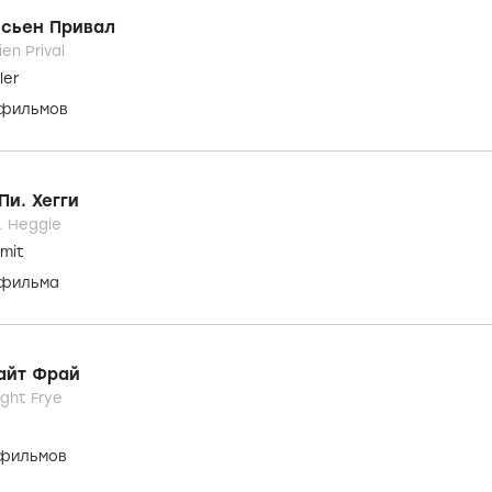
nie
 фильма
|
6 сериалов
 И. Клайв
 Clive
rgomaster
 фильмов
сьен Привал
ien Prival
ler
 фильмов
Пи. Хегги