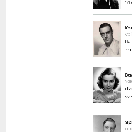
ОПЕРАТОРЫ
КОМПОЗИТОРЫ
ПРОДЮСЕРЫ
Актеры
Бо
Bor
The
17
Ко
Col
Hen
19