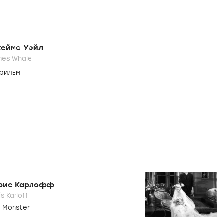
здатели фильма Невеста
штейна – режиссеры, актеры
съемочная группа
 FRANKENSTEIN
ДРАМА
,
УЖАСЫ
,
ФАНТАСТИКА
США
еймс Уэйл
mes Whale
 фильм