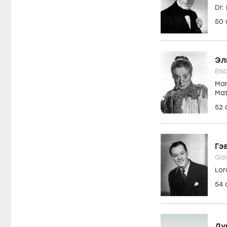
Ва
Val
Eli
29
Эр
Ern
Dr.
50
Эл
Els
Mar
Ma