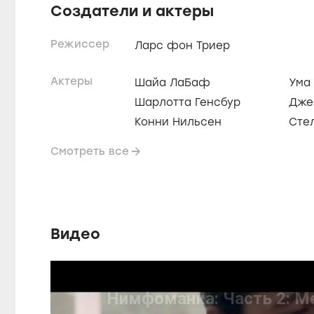
Создатели и актеры
Режиссер
Ларс фон Триер
Актеры
Шайа ЛаБаф
Ума
Шарлотта Генсбур
Дже
Конни Нильсен
Сте
Смотреть все
Видео