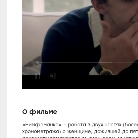
P
a
L
o
a
U
d
u
n
e
m
d
u
:
t
4
e
9
s
.
О фильме
5
0
%
«Нимфоманка» — работа в двух частях (боле
e
хронометража) о женщине, дожившей до пят