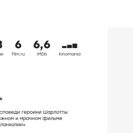
8
6
6,6
ли
film.ru
IMDb
Kinomania
ь
споведи героини Шарлотты
тажном и мрачном фильме
ланхолии»