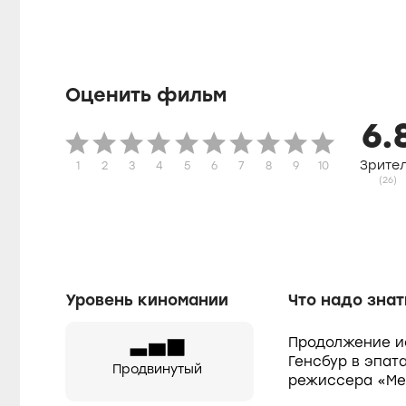
Оценить фильм
6.
Зрите
1
2
3
4
5
6
7
8
9
10
(26)
Уровень киномании
Что надо знат
Продолжение и
Генсбур в эпа
Продвинутый
режиссера «Ме