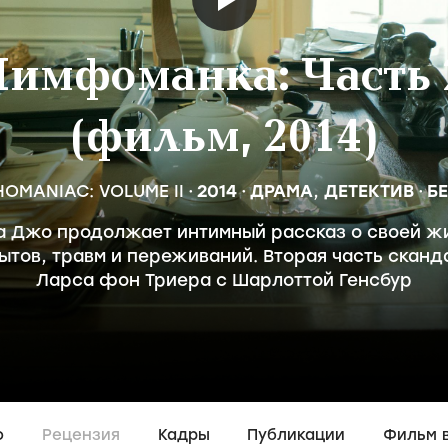
имфоманка: Часть 
(фильм, 2014)
OMANIAC: VOLUME II
2014
ДРАМА
,
ДЕТЕКТИВ
Б
 Джо продолжает интимный рассказ о своей жи
ытов, травм и переживаний. Вторая часть скан
Ларса фон Триера с Шарлоттой Генсбур
о
Рецензия
Кадры
Публикации
Фильм 