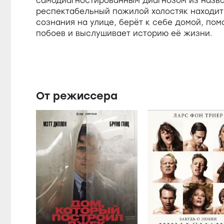
самодиагностированным диагнозом из назв
респектабельный пожилой холостяк находит 
сознания на улице, берёт к себе домой, пом
побоев и выслушивает историю её жизни.
От режиссера