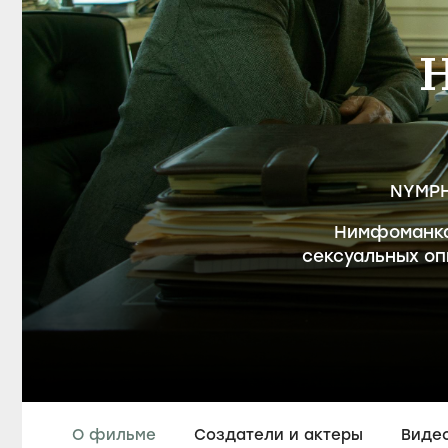
Н
NYMPH
Нимфоманка
сексуальных оп
О фильме
Создатели и актеры
Виде