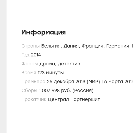
Информация
Страны
Бельгия,
Дания,
Франция,
Германия,
Год
2014
Жанры
драма,
детектив
Время
123 минуты
Премьера
25 декабря 2013 (МИР) | 
Сборы
1 007 998 руб. (Россия)
Прокатчик
Централ Партнершип