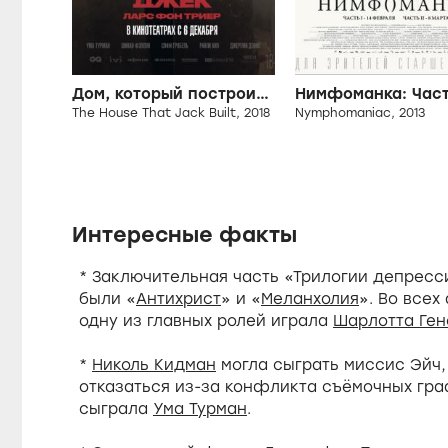
Дом, который построил Джек
Нимфоманка: Част
The House That Jack Built, 2018
Nymphomaniac, 2013
Интересные факты
* Заключительная часть «Трилогии депресс
были «
Антихрист
» и «
Меланхолия
». Во все
одну из главных ролей играла
Шарлотта Ген
*
Николь Кидман
могла сыграть миссис Эйч
отказаться из-за конфликта съёмочных гр
сыграла
Ума Турман
.