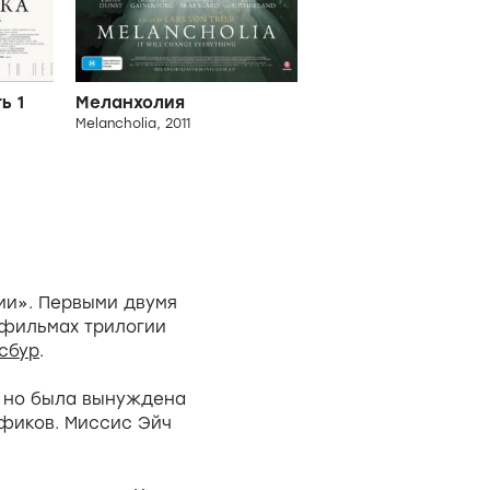
ь 1
Меланхолия
Melancholia, 2011
ии». Первыми двумя
х фильмах трилогии
сбур
.
, но была вынуждена
афиков. Миссис Эйч