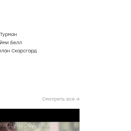
 Турман
йми Белл
ллан Скарсгард
Смотреть все